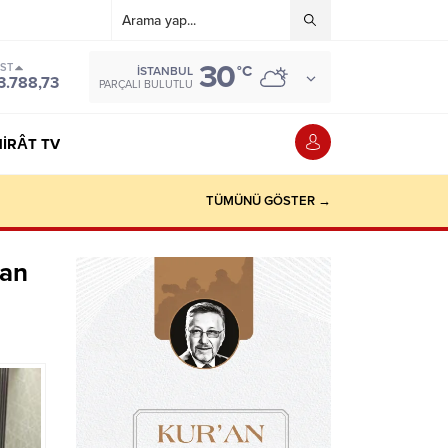
30
IST
°C
İSTANBUL
3.788,73
PARÇALI BULUTLU
IRÂT TV
TÜMÜNÜ GÖSTER →
ğan