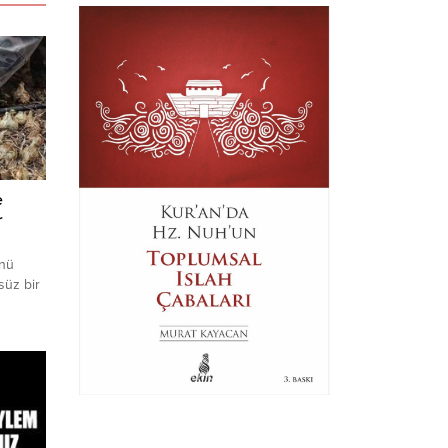
e
r
ünü
lsüz bir
deki
l
e’nin
rinin
su
 ve