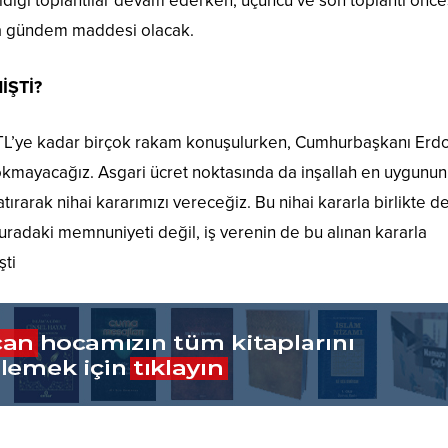
geldiği toplantılar devam ederken, üçüncü ve son toplantı önce
a gündem maddesi olacak.
İŞTİ?
00 TL’ye kadar birçok rakam konuşulurken, Cumhurbaşkanı Er
sokmayacağız. Asgari ücret noktasında da inşallah en uygunun
ırarak nihai kararımızı vereceğiz. Bu nihai kararla birlikte d
radaki memnuniyeti değil, iş verenin de bu alınan kararla
şti