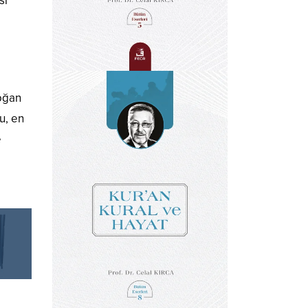
si
doğan
u, en
e