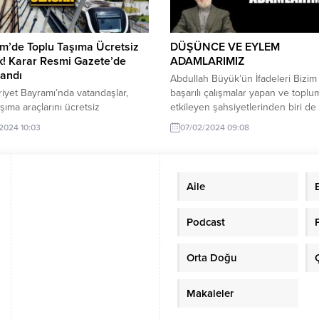
m’de Toplu Taşıma Ücretsiz
DÜŞÜNCE VE EYLEM
k! Karar Resmi Gazete’de
ADAMLARIMIZ
landı
Abdullah Büyük’ün İfadeleri Bizim 
yet Bayramı’nda vatandaşlar,
başarılı çalışmalar yapan ve top
aşıma araçlarını ücretsiz
etkileyen şahsiyetlerinden biri de
bilecek. Resmi Gazete’de
Abdullah kardeşimizdir. Konya’da 
/2024 10:03
07/02/2024 09:08
anan Cumhurbaşkanı Recep Tayyip
dergisini çıkarmış, özel okullar aç
 imzalı kararla, 29 Ekim 2024’te
radyo kurmuş, eserler telif etmiştir
ulaşım hattında seferler ücretsiz
Konya’ya konferans için gidişleri
 Hangi Hatlar Ücretsiz?
birinde kardeşimizi takdir edince 
Aile
yet Bayramı dolayısıyla 29 Ekim
demişti: -Hocam siz de büyük işle
aşkentray, Marmaray, İZBAN,
başardınız. Biz sizin hutbelerinizle
-Kazlıçeşme Raylı Sistem Hattı ve
bilgilendik ve bilinçlendik....
Podcast
epe-İstanbul Havalimanı-
köy Metro Hattı’nda ulaşım
Orta Doğu
 olarak...
Makaleler