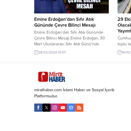
Emine Erdoğan’dan Sıfır Atık
29 Eki
Gününde Çevre Bilinci Mesajı
Olaca
Yayım
Emine Erdoğan’dan Sıfır Atık Gününde
Çevre Bilinci Mesajı Emine Erdoğan, 30
Cumhuri
Mart Uluslararası Sıfır Atık Günü’nde
toplu t
Çevre Bilinci ve Aynı Zamanda
kullana
28/03/2024 10:07
19/10
Sürdürülebilirlik İçin Somut Adımlar
yayıml
Atılması Gerektiğini Vurguladı
Erdoğan
Cumhurbaşkanı Tayyip Erdoğan’ın eşi
birçok 
Emine Erdoğan, 30 Mart Uluslararası Sıfır
olacak.
Atık Günü dolayısıyla açıklama yaptı.
Cumhuri
Çevre kirliliği ve ek olarak iklim
günü B
mirathaber.com İslami Haber ve Sosyal İçerik
değişikliği...
Sirkeci
Platformudur.
Gayrett
Arnavut
ücretsiz