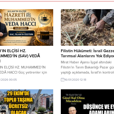
’IN ELÇİSİ HZ.
Filistin Hükümeti: İsrail Gazz
MMED’İN (SAV) VEDÂ
Tarımsal Alanlarını Yok Ediyo
I
Mirat Haber Ajansı İşgal altındaki
IN ELÇİSİ HZ. MUHAMMED’İN
Filistin’in Tarım Bakanlığı Pazar g
EDÂ HACCI Güç yetirenler için
yaptığı açıklamada, İsrail’in kontro
arz kılan Allah’a hamd ederim.
baraj kapısı açmak yoluyla Gazze’
/2026 00:05
16/01/2020 12:18
r’ân’ın onayladığı İbrahimî çizgide
tarımsal alanlarda büyük hasara yo
neklendirerek açıklayan Elçisi Hz.
açtığını söyledi. Açıklamada, Gazz
ed’e salât ve selâm ederim.
Doğu Cebeliya ve Beyt Hanun
atında Kabul olunur bir hac
bölgelerindeki büyük tarım arazile
için, Hz. Peygamberimiz
zarar gördüğü, barajlardan gelen 
izin yaptığı tek hac olan Veda
baskını nedeniyle arı kovanlarının
 bilinmesi gerekir....
kümes hayvanlarının...