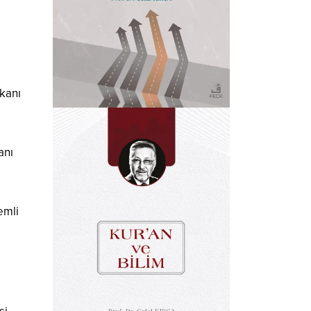
şkanı
anı
emli