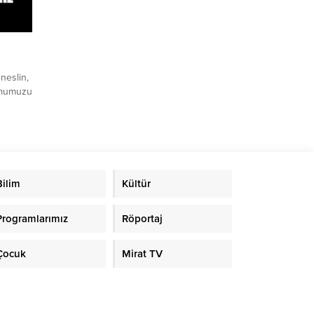
neslin,
lumumuzu
Ribat
mış,
.
mden
şöyle
Bilim
Kültür
r
Programlarımız
Röportaj
Çocuk
Mirat TV