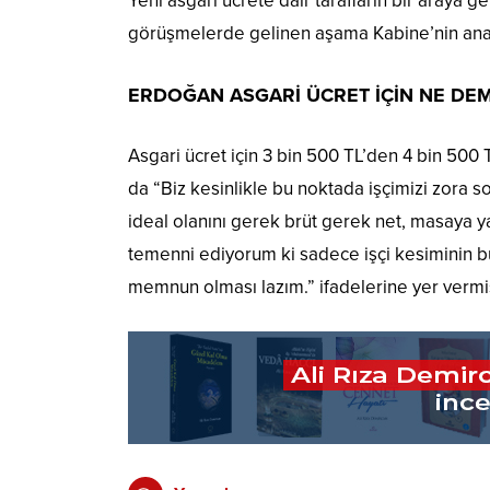
Yeni asgari ücrete dair tarafların bir araya 
görüşmelerde gelinen aşama Kabine’nin an
ERDOĞAN ASGARİ ÜCRET İÇİN NE DEM
Asgari ücret için 3 bin 500 TL’den 4 bin 5
da “Biz kesinlikle bu noktada işçimizi zora 
ideal olanını gerek brüt gerek net, masaya yat
temenni ediyorum ki sadece işçi kesiminin bu
memnun olması lazım.” ifadelerine yer vermi