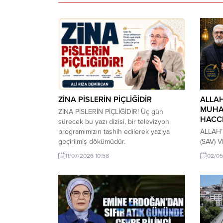
ZİNA PİSLERİN PİÇLİĞİDİR
ALLAH
MUHA
ZİNA PİSLERİN PİÇLİĞİDİR! Üç gün
HACC
sürecek bu yazı dizisi, bir televizyon
programımızın tashih edilerek yazıya
ALLAH’
geçirilmiş dökümüdür.
(SAV) V
Bismillahirrahmanirrahim. Bizleri erkek ve
Haccı f
11/07/2026 10:58
02/05
kadın olarak yaratan ve aramızda cinsel
Onu, Ku
cazibe kanununu koyan yüce Allah’ımıza
bize ör
hamd ederim. İffetli bir hayatın güzide
Muhamm
örneklerini bizlere sunan aziz
Allah k
Peygamberimize, biricik mi biricik hayat
yapmak 
önderimiz Hz. Muhammed’e...
efendim
haccının