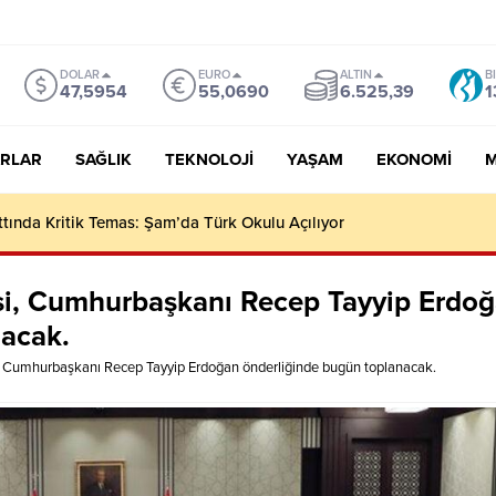
DOLAR
EURO
ALTIN
B
47,5954
55,0690
6.525,39
1
RLAR
SAĞLIK
TEKNOLOJI
YAŞAM
EKONOMI
M
I HIZLA ARTIYOR
i, Cumhurbaşkanı Recep Tayyip Erdo
nacak.
 Cumhurbaşkanı Recep Tayyip Erdoğan önderliğinde bugün toplanacak.