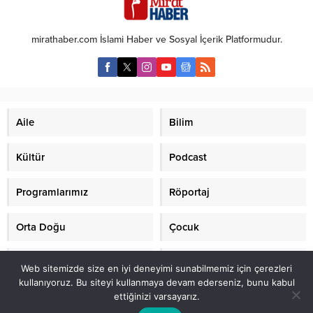
mirathaber.com İslami Haber ve Sosyal İçerik Platformudur.
Aile
Bilim
Kültür
Podcast
Programlarımız
Röportaj
Orta Doğu
Çocuk
Mirat TV
Makaleler
Web sitemizde size en iyi deneyimi sunabilmemiz için çerezleri
kullanıyoruz. Bu siteyi kullanmaya devam ederseniz, bunu kabul
ettiğinizi varsayarız.
2021 mirathaber.com, tüm hakları saklıdır.© Mirat Haber Anadolu Ajansı