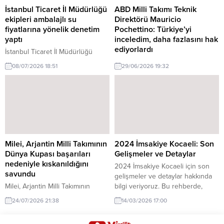
İstanbul Ticaret İl Müdürlüğü
ABD Milli Takımı Teknik
ekipleri ambalajlı su
Direktörü Mauricio
fiyatlarına yönelik denetim
Pochettino: Türkiye’yi
yaptı
inceledim, daha fazlasını hak
ediyorlardı
İstanbul Ticaret İl Müdürlüğü
ekipleri ambalajlı su fiyatlarına
ABD Milli Takımı Teknik Direktörü
08/07/2026 18:51
29/06/2026 19:32
yönelik denetim yaptı hakkında
Mauricio Pochettino, Türkiye'nin
son gelişmeler. İstanbul Ticaret İl
futbolunu detaylı bir şekilde
Müdürlüğü, ambalajlı su fiyatlarını
incelediğini ve daha fazlasını hak
denetlemek amacıyla önemli bir
ettiğini belirtti.
çalışma gerçekleştirdi. Ekipler,
fiyatları denetleyerek tüketici
haklarını koruyor.
Milei, Arjantin Milli Takımının
2024 İmsakiye Kocaeli: Son
Dünya Kupası başarıları
Gelişmeler ve Detaylar
nedeniyle kıskanıldığını
2024 İmsakiye Kocaeli için son
savundu
gelişmeler ve detaylar hakkında
Milei, Arjantin Milli Takımının
bilgi veriyoruz. Bu rehberde,
Dünya Kupası başarıları nedeniyle
imsakiye kontrolü için gerekli
24/07/2026 21:38
14/03/2026 17:00
kıskanıldığını savundu. Bu iddia,
adımları bulabilirsiniz.
spor dünyasında dikkat çekti.