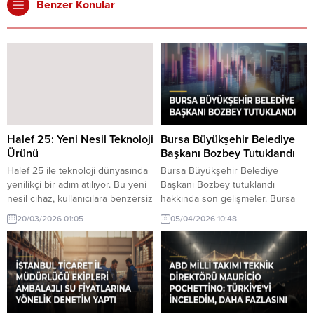
Benzer Konular
Halef 25: Yeni Nesil Teknoloji
Bursa Büyükşehir Belediye
Ürünü
Başkanı Bozbey Tutuklandı
Halef 25 ile teknoloji dünyasında
Bursa Büyükşehir Belediye
yenilikçi bir adım atılıyor. Bu yeni
Başkanı Bozbey tutuklandı
nesil cihaz, kullanıcılara benzersiz
hakkında son gelişmeler. Bursa
özellikler sunuyor.
Büyükşehir Belediye Başkanı
20/03/2026 01:05
05/04/2026 10:48
Bozbey, gözaltına alındıktan sonra
tutuklandı. Bu gelişme, yerel
yönetimlerdeki siyasi atmosferi
etkileyebilir.