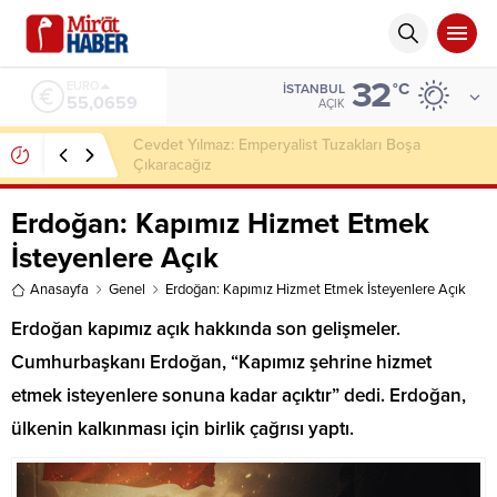
32
ALTIN
°C
İSTANBUL
6.521,17
AÇIK
Gamze Özçelik 8 Yıl Sonra Setlere Döndü: Afrika’da
Türk Mühendisi Canlandıracak
Erdoğan: Kapımız Hizmet Etmek
İsteyenlere Açık
Anasayfa
Genel
Erdoğan: Kapımız Hizmet Etmek İsteyenlere Açık
Erdoğan kapımız açık hakkında son gelişmeler.
Cumhurbaşkanı Erdoğan, “Kapımız şehrine hizmet
etmek isteyenlere sonuna kadar açıktır” dedi. Erdoğan,
ülkenin kalkınması için birlik çağrısı yaptı.