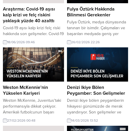
Araştırma: Covid-19 aşısı
Fulya Öztürk Hakkında
kalp krizi ve felç riskini
Bilinmesi Gerekenler
yaklaşık yüzde 40 azalttı
Fulya Öztürk, medya dünyasında
Covid-19 aşısı kalp krizi felç riski
tanınan bir isimdir. Çalışmaları ve
hakkında son gelişmeler. Covid-19
başarıları medyada geniş yer
aşısı, kalp krizi ve felç riskini
bulmuştur.
18/06/2026 09:46
26/02/2026 22:26
yaklaşık yüzde 40 oranında
azalttığı tespit edildi. Bu bulgu,
aşının sağlık üzerindeki olumlu
etkilerini göstermektedir.
Weston McKennie’nin
Denizi Ikiye Bölen
Yükselen Kariyeri
Peygamber: Son Gelişmeler
Weston McKennie, Juventus'taki
Denizi ikiye bölen peygamberin
performansıyla dikkat çekiyor.
hikayesi günümüzde de merak
Amerikalı futbolcunun başarı
uyandırıyor. Son gelişmeler ve
hikayesi ve gelecekteki
detaylar bu içerikte.
27/02/2026 00:48
14/03/2026 13:52
potansiyeli üzerine bir analiz.