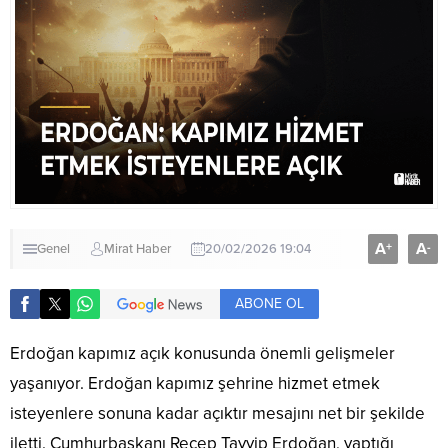
A
A
+
-
Genel
Mirat Haber
20/02/2026 19:04
ABONE OL
Erdoğan kapımız açık konusunda önemli gelişmeler
yaşanıyor. Erdoğan kapımız şehrine hizmet etmek
isteyenlere sonuna kadar açıktır mesajını net bir şekilde
iletti. Cumhurbaşkanı Recep Tayyip Erdoğan, yaptığı