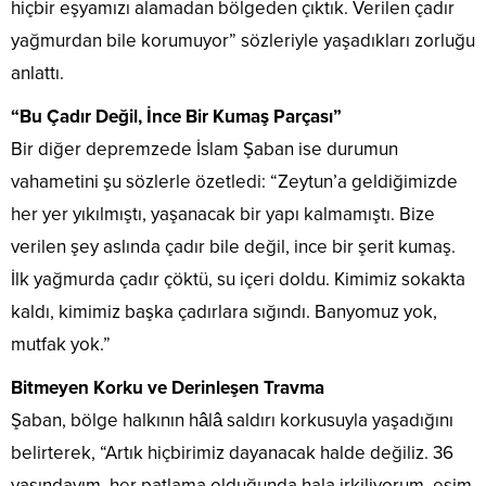
hiçbir eşyamızı alamadan bölgeden çıktık. Verilen çadır
yağmurdan bile korumuyor” sözleriyle yaşadıkları zorluğu
anlattı.
“Bu Çadır Değil, İnce Bir Kumaş Parçası”
Bir diğer depremzede İslam Şaban ise durumun
vahametini şu sözlerle özetledi: “Zeytun’a geldiğimizde
her yer yıkılmıştı, yaşanacak bir yapı kalmamıştı. Bize
verilen şey aslında çadır bile değil, ince bir şerit kumaş.
İlk yağmurda çadır çöktü, su içeri doldu. Kimimiz sokakta
kaldı, kimimiz başka çadırlara sığındı. Banyomuz yok,
mutfak yok.”
Bitmeyen Korku ve Derinleşen Travma
Şaban, bölge halkının hâlâ saldırı korkusuyla yaşadığını
belirterek, “Artık hiçbirimiz dayanacak halde değiliz. 36
yaşındayım, her patlama olduğunda hala irkiliyorum, eşim