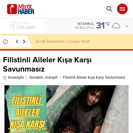
31
ALTIN
°C
İSTANBUL
6.660,55
AZ BULUTLU
KARDEŞ KARDEŞE DÜŞÜYORSA, MİRAS MI
BÜYÜDÜ; DÜNYA MI?
Filistinli Aileler Kışa Karşı
Savunmasız
Anasayfa
Gündem
,
manşet
Filistinli Aileler Kışa Karşı Savunmasız