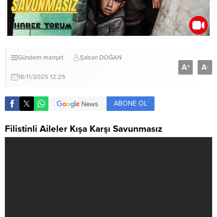
Gündem
manşet
Şaban DOĞAN
A
A
+
-
18/11/2025 12:25
ABONE OL
Filistinli Aileler Kışa Karşı Savunmasız