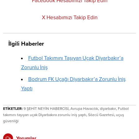
Facebook Hesabımızı Takip Edin
X Hesabımızı Takip Edin
İlgili Haberler
Futbol Takımını Taşıyan Uçak Diyarbakır’a
Zorunlu İniş
Bodrum FK Uçağı Diyarbakır’a Zorunlu İniş
Yaptı
ETİKETLER:
9 ŞEHİT NEYİN HABERCİSİ
,
Avrupa Havacılık
,
diyarbakır
,
Futbol
takımını taşıyan uçak Diyarbakıra zorunlu iniş yaptı
,
Sözcü Gazetesi
,
uçuş
güvenliği
Yorumlar