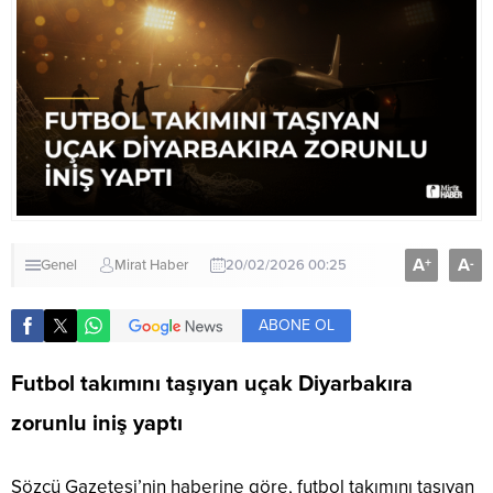
A
A
+
-
Genel
Mirat Haber
20/02/2026 00:25
ABONE OL
Futbol takımını taşıyan uçak Diyarbakıra
zorunlu iniş yaptı
Sözcü Gazetesi’nin haberine göre, futbol takımını taşıyan