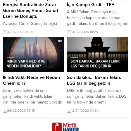
Enerjisi Santralinde Zarar
İçin Kampa Girdi – TFF
Gören Güneş Paneli Sanat
A Millî Takım, Romanya maçı
Eserine Dönüştü
hazırlıkları kapsamında kampa
Avrasya Tüneli Güneş Enerjisi
girdi. Takım, bu önemli karşılaşma
Santralinde zarar gören güneş
için yoğun bir çalışma sürecine
31/07/2026 14:08
14/04/2026 10:25
paneli sanat eseri hakkında son
başladı.
gelişmeler. Avrasya Tüneli Güneş
Enerjisi Santralinde zarar gören
güneş paneli, sanat eseri olarak
değerlendirildi. Bu proje, çevre
ve sanatı buluşturuyor.
İkindi Vakti Nedir ve Neden
Son dakika… Bakan Tekin:
Önemlidir?
LGS tarihi değişebilir
ikindi vakti hakkında son
LGS tarihi değişebilir hakkında
gelişmeler. İkindi vakti, İslam
son gelişmeler. Bakan Tekin, LGS
dininde önemli bir namaz vaktidir
tarihi hakkında önemli
ve günlük ibadetlerin bir
açıklamalarda bulundu. Tarih
26/02/2026 23:18
12/04/2026 04:34
parçasıdır. Bu vakit, güneşin
değişiklikleri gündemde.
batmadan önceki haliyle belirlenir
ve manevi bir öneme sahiptir.