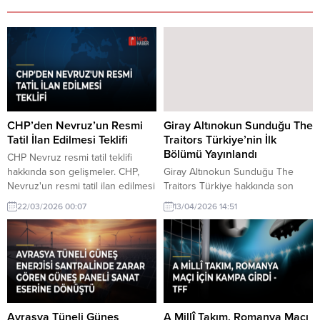
CHP’den Nevruz’un Resmi
Giray Altınokun Sunduğu The
Tatil İlan Edilmesi Teklifi
Traitors Türkiye’nin İlk
Bölümü Yayınlandı
CHP Nevruz resmi tatil teklifi
hakkında son gelişmeler. CHP,
Giray Altınokun Sunduğu The
Nevruz'un resmi tatil ilan edilmesi
Traitors Türkiye hakkında son
için TBMM'ye bir teklif sundu.
gelişmeler. Giray Altınokun'un
22/03/2026 00:07
13/04/2026 14:51
Teklifte, Nevruz'un kültürel ve
sunduğu The Traitors Türkiye'nin
toplumsal önemi vurgulanıyor.
ilk bölümü yayınlandı.
İzleyicilerden gelen yorumlar
oldukça heyecan verici.
Avrasya Tüneli Güneş
A Millî Takım, Romanya Maçı