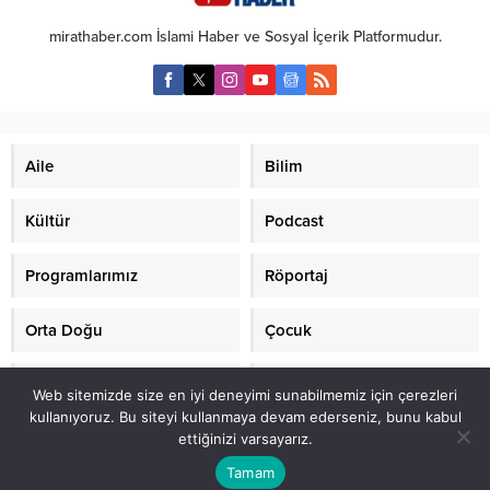
mirathaber.com İslami Haber ve Sosyal İçerik Platformudur.
Aile
Bilim
Kültür
Podcast
Programlarımız
Röportaj
Orta Doğu
Çocuk
Mirat TV
Makaleler
Web sitemizde size en iyi deneyimi sunabilmemiz için çerezleri
kullanıyoruz. Bu siteyi kullanmaya devam ederseniz, bunu kabul
ettiğinizi varsayarız.
2021 mirathaber.com, tüm hakları saklıdır.© Mirat Haber Anadolu Ajansı
(AA) üyesidir.
Tamam