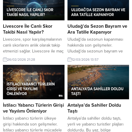
Livescore İle Canlı Skor
Uludağ’da Sezon Bayram ve
Takibi Nasıl Yapılır?
Ara Tatille Kapanıyor
Livescore, spor karşılaşmalarının
Uludağ'da sezonun kapanması
canlı skorlarını anlık olarak takip
hakkında son gelişmeler.
etmenizi sağlar. Livescore ile maç
Uludağ'da sezonun bayram ve
sonuçlarını hızlı ve güvenilir bir
ara tatille zirvede kapanması
26/02/2026 21:28
12/03/2026 13:57
şekilde öğrenebilirsiniz.
bekleniyor. Tatilciler, bu fırsatı
değerlendirmek için hazırlık
yapıyor.
İstilacı Yabancı Türlerin Girişi
Antalya’da Sahiller Doldu
ve Yayılımı Önleniyor
Taştı
İstilacı yabancı türlerin ülkeye
Antalya’da sahiller doldu taştı,
girişi hakkında son gelişmeler.
yerli ve yabancı turistler plajları
İstilacı yabancı türlerle mücadele
doldurdu. Bu yaz, bölge