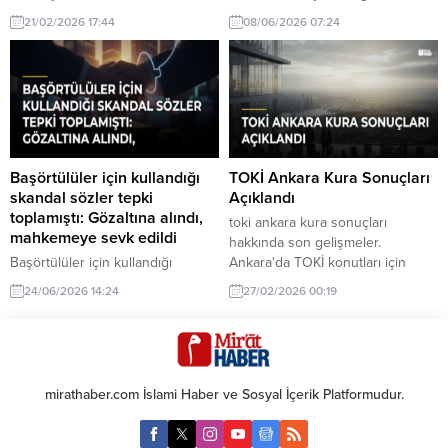
için yeni tedbirler devreye
turizminin canlandığı
21/02/2026 17:44
08/06/2026 07:24
alınıyor. Hükümet, çevre ve
gözlemleniyor.
ekonomi üzerindeki olumsuz
etkileri azaltmayı hedefliyor.
Başörtülüler için kullandığı
TOKİ Ankara Kura Sonuçları
skandal sözler tepki
Açıklandı
toplamıştı: Gözaltına alındı,
toki ankara kura sonuçları
mahkemeye sevk edildi
hakkında son gelişmeler.
Başörtülüler için kullandığı
Ankara'da TOKİ konutları için
skandal sözler nedeniyle
yapılan kura sonuçları açıklandı.
24/06/2026 14:24
27/02/2026 00:19
gözaltına alınan kişi, mahkemeye
Bu sonuçlar, ev sahibi olmak
sevk edildi. Olay geniş bir tepki
isteyen birçok kişi için büyük
topladı ve tartışmalara yol açtı.
önem taşıyor.
mirathaber.com İslami Haber ve Sosyal İçerik Platformudur.