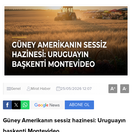
A
A
+
-
Genel
Mirat Haber
25/05/2026 12:07
ABONE OL
Güney Amerikanın sessiz hazinesi: Uruguayın
başkenti Montevideo