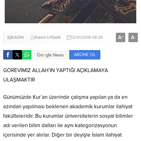
A
A
+
-
KADIN
Erdem UYGAN
12/01/2018 08:26
ABONE OL
GÖREVİMİZ ALLAH’IN YAPTIĞI AÇIKLAMAYA
ULAŞMAKTIR
Günümüzde Kur’an üzerinde çalışma yapılan ya da en
azından yapılması beklenen akademik kurumlar ilahiyat
fakülteleridir. Bu kurumlar üniversitelerin sosyal bilimler
adı verilen bilim dalları ile aynı kategorizasyonun
içerisinde yer alırlar. Diğer bir deyişle İslam ilahiyat