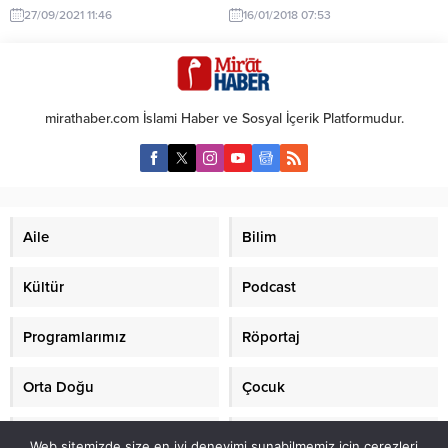
ilk hasadında 10 ton rekolteye
üzerinde dikkatsiz, özensiz ve
27/09/2021 11:46
16/01/2018 07:53
ulaşan Uşaklı kadın, yeni
keyfî çalışmalar yapıldığı ve adeta
yatırımlarla üretimini 100 dekar
Kur’an’ı yorumlamanın ilahiyat
alana çıkarmayı hedefliyor. Sivaslı
çalışmalarının olmazssa olmazı
ilçesine bağlı Yayalar köyünde eşi
olarak görüldüğü bir gerçektir. Bir
Serdal Vural ile bakkal işleten 3
diğer gerçek de hem
mirathaber.com İslami Haber ve Sosyal İçerik Platformudur.
çocuk annesi 42 yaşındaki Dilek
incelediğimiz meal çalışmasının
Vural, köye yakın noktadaki 8
hem de sayıları birkaç yüzlere
dekar büyüklüğündeki...
ulaşmış olan diğer meal ve
tefsirlerin,...
Aile
Bilim
Kültür
Podcast
Programlarımız
Röportaj
Orta Doğu
Çocuk
Mirat TV
Makaleler
Web sitemizde size en iyi deneyimi sunabilmemiz için çerezleri