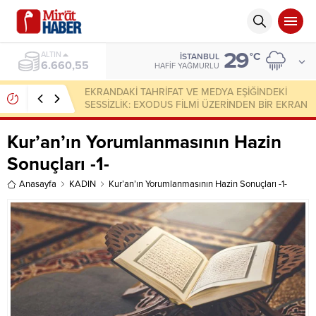
29
ALTIN
°C
İSTANBUL
6.660,55
HAFIF YAĞMURLU
EKRANDAKİ TAHRİFAT VE MEDYA EŞİĞİNDEKİ
SESSİZLİK: EXODUS FİLMİ ÜZERİNDEN BİR EKRAN
OKUMASI
Kur’an’ın Yorumlanmasının Hazin
Sonuçları -1-
Anasayfa
KADIN
Kur’an’ın Yorumlanmasının Hazin Sonuçları -1-