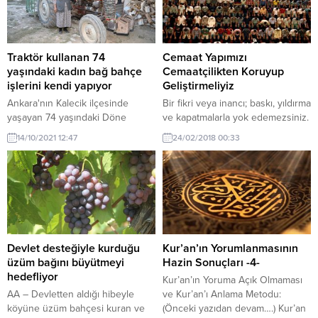
yaratmakta olan, engin bir ahenk
olduğu, saraylarda hükümdarların
içinde yaşatan, maziyi, hali,
iktidarlarını sık sık profesyonel
geleceği tüm ayrıntılarıyla iyice
Türk özel kuvvetlere dayandırdığı,
bilen, istediğini dilediği...
bu kuvvetlerin zaman zaman
Traktör kullanan 74
Cemaat Yapımızı
yönetimi ele...
yaşındaki kadın bağ bahçe
Cemaatçilikten Koruyup
işlerini kendi yapıyor
Geliştirmeliyiz
Ankara'nın Kalecik ilçesinde
Bir fikri veya inancı; baskı, yıldırma
yaşayan 74 yaşındaki Döne
ve kapatmalarla yok edemezsiniz.
Coşkun, eşinin 18 yıl önce
Cumhuriyetin ilk yıllarından beri
14/10/2021 12:47
24/02/2018 00:33
hayatını kaybetmesinin ardından
yok edilmeye çalışılan İslamî
tüm bağ bahçe işlerini traktör
değerler ve mensupları, yok olma
kullanarak kendisi yaparak
yerine artarak günümüze kadar
görenleri şaşırtıyor.
gelmiştir. Bir dönem Büyük Doğu
hareketi olarak vücut bulmuş,
1969 yılında MSP (Milli Selamet
Partisi) olarak siyasi alanda yerini
almıştı. MSP hareketini temsil...
Devlet desteğiyle kurduğu
Kur’an’ın Yorumlanmasının
üzüm bağını büyütmeyi
Hazin Sonuçları -4-
hedefliyor
Kur’an’ın Yoruma Açık Olmaması
AA – Devletten aldığı hibeyle
ve Kur’an’ı Anlama Metodu:
köyüne üzüm bahçesi kuran ve
(Önceki yazıdan devam….) Kur’an