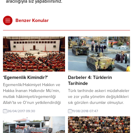
aracılığıyla siz yapabilirsiniz.
Benzer Konular
‘Egemenlik Kimindir?’
Darbeler 4: Türklerin
Tarihinde
Egemenlik/Hakimiyet Hakkın ve
Hakka İnanan Halkındır Mü’min,
Türk tarihinde askeri müdahaleler
mutlak hâkimiyeti/egemenliği
ve zor yolla yönetim değişiklikleri
Allah’ta ve O’nun yetkilendirdiği
sık görülen durumlar olmuştur.
Hz.Peygamberde; kayıtlı ve şartlı
Türk darbeler tarihi kuşkusuz
26/04/2017 09:30
11/08/2018 07:47
hakimiyeti de İslâmî kurallar ve
uzun bir tarih ve geniş bir
değer yargılarına imanlı ve bağlı
coğrafyadadır. Özellikle de
seçilmiş halk temsilcilerinde
askerliğin Avrasya’daki atlı
gören insandır. Varlıkları yaratan,
Türklerin toplumsal bir mesleği