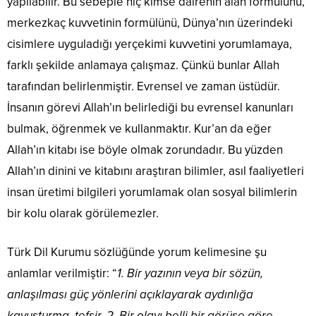
yapılabilir. Bu sebeple hiç kimse dairenin alan formülünü,
merkezkaç kuvvetinin formülünü, Dünya’nın üzerindeki
cisimlere uyguladığı yerçekimi kuvvetini yorumlamaya,
farklı şekilde anlamaya çalışmaz. Çünkü bunlar Allah
tarafından belirlenmiştir. Evrensel ve zaman üstüdür.
İnsanın görevi Allah’ın belirlediği bu evrensel kanunları
bulmak, öğrenmek ve kullanmaktır. Kur’an da eğer
Allah’ın kitabı ise böyle olmak zorundadır. Bu yüzden
Allah’ın dinini ve kitabını araştıran bilimler, asıl faaliyetleri
insan üretimi bilgileri yorumlamak olan sosyal bilimlerin
bir kolu olarak görülemezler.
Türk Dil Kurumu sözlüğünde yorum kelimesine şu
anlamlar verilmiştir: “
1. Bir yazının veya bir sözün,
anlaşılması güç yönlerini açıklayarak aydınlığa
kavuşturma, tefsir. 2. Bir olayı belli bir görüşe göre