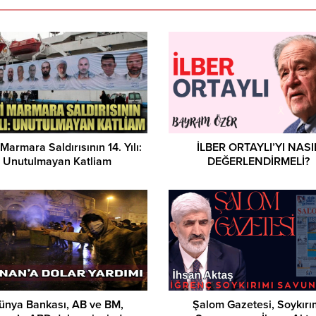
Marmara Saldırısının 14. Yılı:
İLBER ORTAYLI’YI NASI
Unutulmayan Katliam
DEĞERLENDİRMELİ?
ünya Bankası, AB ve BM,
Şalom Gazetesi, Soykırı