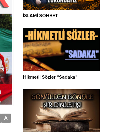
İSLAMİ SOHBET
Hikmetli Sözler “Sadaka”
A
-