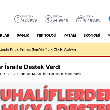
DOLAR
EURO
ALTIN
47,5939
54,9646
6.488,95
RLAR
SAĞLIK
TEKNOLOJI
YAŞAM
EKONOMI
M
I HIZLA ARTIYOR
ar İsraile Destek Verdi
İDEOLAR
Londra’da, Muhalif İranlı’lar İsraile Destek Verdi