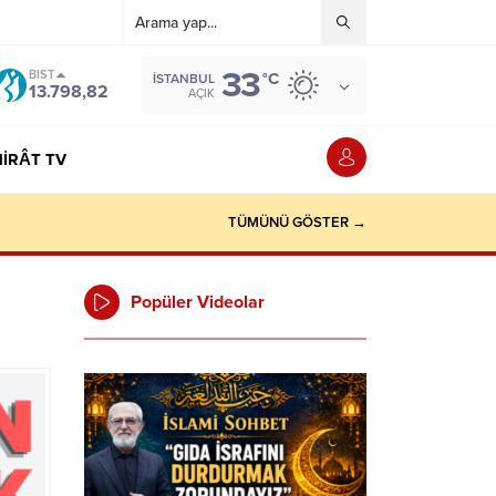
33
BIST
°C
İSTANBUL
13.798,82
AÇIK
IRÂT TV
TÜMÜNÜ GÖSTER →
Popüler Videolar