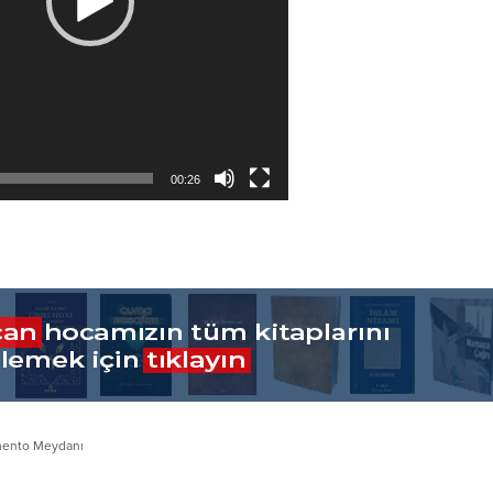
00:26
amento Meydanı