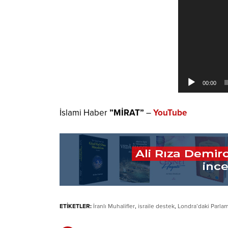
00:00
İslami Haber
”MİRAT”
–
YouTube
ETİKETLER:
İranlı Muhalifler
,
israile destek
,
Londra’daki Parl