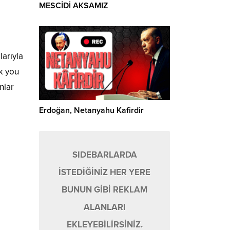
MESCİDİ AKSAMIZ
larıyla
k you
nlar
Erdoğan, Netanyahu Kafirdir
SIDEBARLARDA
İSTEDİĞİNİZ HER YERE
BUNUN GİBİ REKLAM
ALANLARI
EKLEYEBİLİRSİNİZ.