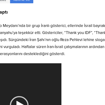
aptı
Meydanı’nda bir grup İranlı gösterici, ellerinde İsrail bayrak
anyahu’ya teşekkür etti. Göstericiler, “Thank you IDF”, “Than
aşıdı. Sürgündeki İran Şahı’nın oğlu Reza Pehlevi lehine sloga
ni vurguladı. Haftalar süren İran-İsrail çatışmalarının ardından
perasyonlarını desteklediğini gösterdi.
Video
oynatıcı