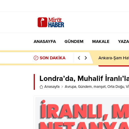
ANASAYFA
GÜNDEM
MAKALE
YAZA
SON DAKİKA
İCRA DOSYALAR
Londra’da, Muhalif İranlı’l
Anasayfa
Avrupa
,
Gündem
,
manşet
,
Orta Doğu
,
V