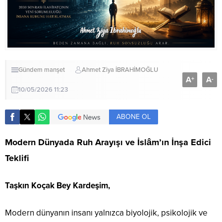
Gündem
manşet
Ahmet Ziya İBRAHİMOĞLU
A
A
+
-
10/05/2026 11:23
ABONE OL
Modern Dünyada Ruh Arayışı ve İslâm’ın İnşa Edici
Teklifi
Taşkın Koçak Bey Kardeşim,
Modern dünyanın insanı yalnızca biyolojik, psikolojik ve