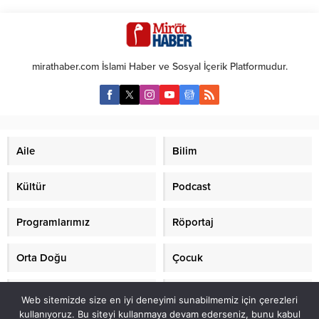
STM500 denizaltısının ölçekli
maketi Polonya’daki MSPO
Fuarı’nda tanıtıldı. Büyük boyutlu
denizaltı kadar torpido atabilecek,
‘özel kuvvet harekatı’ da
mirathaber.com İslami Haber ve Sosyal İçerik Platformudur.
gerçekleştirebilecek STM500, bu
özellikleriyle birçok ülke
tarafından takip ediliyor. Milli
denizaltı ile ilgili beklenen son...
Aile
Bilim
Kültür
Podcast
Programlarımız
Röportaj
Orta Doğu
Çocuk
Mirat TV
Makaleler
Web sitemizde size en iyi deneyimi sunabilmemiz için çerezleri
kullanıyoruz. Bu siteyi kullanmaya devam ederseniz, bunu kabul