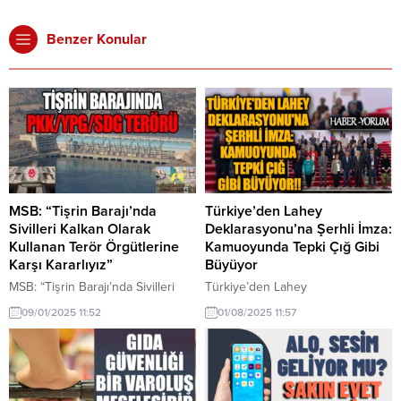
Benzer Konular
MSB: “Tişrin Barajı’nda
Türkiye’den Lahey
Sivilleri Kalkan Olarak
Deklarasyonu’na Şerhli İmza:
Kullanan Terör Örgütlerine
Kamuoyunda Tepki Çığ Gibi
Karşı Kararlıyız”
Büyüyor
MSB: “Tişrin Barajı’nda Sivilleri
Türkiye’den Lahey
Kalkan Olarak Kullanan Terör
Deklarasyonu’na Şerhli İmza:
09/01/2025 11:52
01/08/2025 11:57
Örgütlerine Karşı Kararlıyız” Milli
Kamuoyunda Tepki Çığ Gibi
Savunma Bakanlığı (MSB),
Büyüyor Hamas’a Silah Bırakma
Suriye’deki Tişrin Barajı
Çağrısı Kriz Yarattı Lahey
çevresinde terör örgütü
Deklarasyonu’nda Hamas’a silah
PKK/YPG/SDG’nin masum sivilleri
bırakma çağrısı yapılması ve