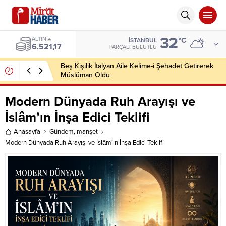
32
ALTIN
°C
İSTANBUL
6.521,17
PARÇALI BULUTLU
Beş Kişilik İtalyan Aile Kelime-i Şehadet Getirerek
Müslüman Oldu
Modern Dünyada Ruh Arayışı ve
İslâm’ın İnşa Edici Teklifi
Anasayfa
Gündem
,
manşet
Modern Dünyada Ruh Arayışı ve İslâm’ın İnşa Edici Teklifi