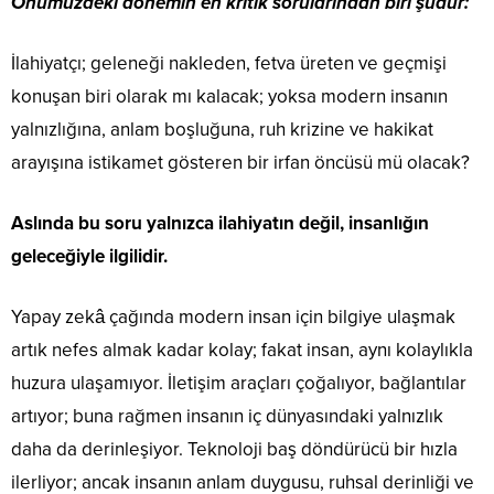
Önümüzdeki dönemin en kritik sorularından biri şudur:
İlahiyatçı; geleneği nakleden, fetva üreten ve geçmişi
konuşan biri olarak mı kalacak; yoksa modern insanın
yalnızlığına, anlam boşluğuna, ruh krizine ve hakikat
arayışına istikamet gösteren bir irfan öncüsü mü olacak?
Aslında bu soru yalnızca ilahiyatın değil, insanlığın
geleceğiyle ilgilidir.
Yapay zekâ çağında modern insan için bilgiye ulaşmak
artık nefes almak kadar kolay; fakat insan, aynı kolaylıkla
huzura ulaşamıyor. İletişim araçları çoğalıyor, bağlantılar
artıyor; buna rağmen insanın iç dünyasındaki yalnızlık
daha da derinleşiyor. Teknoloji baş döndürücü bir hızla
ilerliyor; ancak insanın anlam duygusu, ruhsal derinliği ve