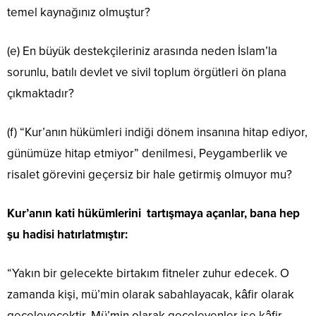
temel kaynağınız olmuştur?
(e) En büyük destekçileriniz arasında neden İslam’la
sorunlu, batılı devlet ve sivil toplum örgütleri ön plana
çıkmaktadır?
(f) “Kur’anın hükümleri indiği dönem insanına hitap ediyor,
günümüze hitap etmiyor” denilmesi, Peygamberlik ve
risalet görevini geçersiz bir hale getirmiş olmuyor mu?
Kur’anın kati hükümlerini tartışmaya açanlar, bana hep
şu hadisi hatırlatmıştır:
“Yakın bir gelecekte birtakım fitneler zuhur edecek. O
zamanda kişi, mü’min olarak sabahlayacak, kâfir olarak
geceleyecektir. Mü’min olarak geceleyenler ise kâfir