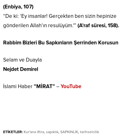
(Enbiya, 107)
“De ki: ‘Ey insanlar! Gerçekten ben sizin hepinize
gönderilen Allah’ın resulüyüm.'”
(A’raf süresi, 158).
Rabbim Bizleri Bu Sapkınların Şerrinden Korusun
Selam ve Duayla
Nejdet Demirel
İslami Haber
”MİRAT”
–
YouTube
ETİKETLER:
Kur'ana iftira
,
sapıklık
,
SAPKINLIK
,
tarihselcilik