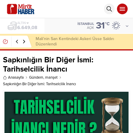
31
ALTIN
°C
İSTANBUL
6.649,08
AÇIK
Mali’nin San Kentindeki Askeri Üsse Saldırı
Düzenlendi
Sapkınlığın Bir Diğer İsmi:
Tarihselcilik İnancı
Anasayfa
Gündem
,
manşet
Sapkınlığın Bir Diğer İsmi: Tarihselcilik İnancı