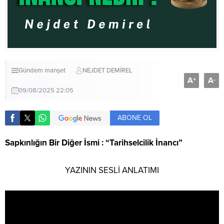
Gündem
manşet
NEJDET DEMİREL
A
A
+
-
09/08/2025 22:05
ABONE OL
Sapkınlığın Bir Diğer İsmi : “Tarihselcilik İnancı”
YAZININ SESLİ ANLATIMI