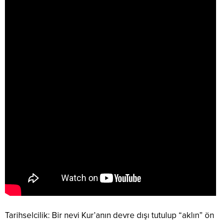
Tarihselcilik: Bir nevi Kur’anın devre dışı tutulup “aklın” ön