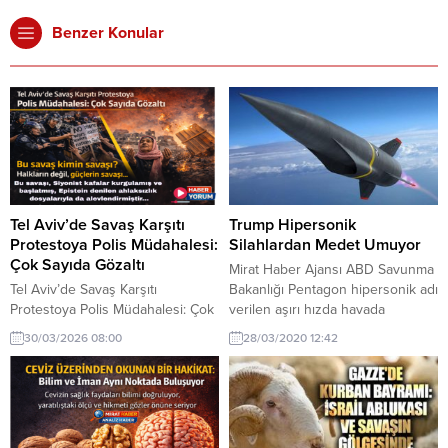
Benzer Konular
Tel Aviv’de Savaş Karşıtı
Trump Hipersonik
Protestoya Polis Müdahalesi:
Silahlardan Medet Umuyor
Çok Sayıda Gözaltı
Mirat Haber Ajansı ABD Savunma
Tel Aviv’de Savaş Karşıtı
Bakanlığı Pentagon hipersonik adı
Protestoya Polis Müdahalesi: Çok
verilen aşırı hızda havada
Sayıda Gözaltı İsrail polisi,
ilerleyen roketlerin denendiğini
30/03/2026 08:00
28/03/2020 12:42
başkent Tel Aviv’de ABD ve
ve bunun ilk denemelerinin
İsrail’in İran’a yönelik devam eden
başarıyla sonuçlandığı
saldırılarını protesto etmek için
açıklamasında bulundu. Pentagon,
toplanan kalabalığa müdahale etti.
ABD Deniz Kuvvetleri’nin ABD
Güç kullanılarak dağıtılan
Kara Kuvvetleriyle birlikte yaptığı