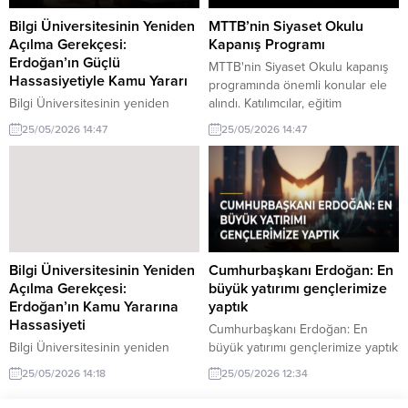
Bilgi Üniversitesinin Yeniden
MTTB’nin Siyaset Okulu
Açılma Gerekçesi:
Kapanış Programı
Erdoğan’ın Güçlü
MTTB'nin Siyaset Okulu kapanış
Hassasiyetiyle Kamu Yararı
programında önemli konular ele
Bilgi Üniversitesinin yeniden
alındı. Katılımcılar, eğitim
açılması, Erdoğan'ın kamu
süreçlerini değerlendirdi.
25/05/2026 14:47
25/05/2026 14:47
yararına olan güçlü hassasiyetiyle
ilişkilendirilmektedir. Bu durum,
eğitim alanında önemli
gelişmelere işaret ediyor.
Bilgi Üniversitesinin Yeniden
Cumhurbaşkanı Erdoğan: En
Açılma Gerekçesi:
büyük yatırımı gençlerimize
Erdoğan’ın Kamu Yararına
yaptık
Hassasiyeti
Cumhurbaşkanı Erdoğan: En
Bilgi Üniversitesinin yeniden
büyük yatırımı gençlerimize yaptık
açılma gerekçesi, Erdoğan’ın
hakkında son gelişmeler.
25/05/2026 14:18
25/05/2026 12:34
kamu yararına olan güçlü
Cumhurbaşkanı Erdoğan,
hassasiyetiyle dikkat çekiyor. Bu
gençlere yönelik yapılan