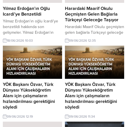
olarak bütün öğrencilerimizin,
öğretmenlerimizin ve fedakâr
Yılmaz Erdoğan’ın Oğlu
Harardaki Maarif Okulu
velilerimizin yaz tatilini hayırlı,
Icardi’ye Benzetildi
Geçmişten Gelen Bağlarla
bereketli...
Türkçeyi Geleceğe Taşıyor
Yılmaz Erdoğan'ın oğlu Icardi'ye
benzetildi hakkında son
Harardaki Maarif Okulu geçmişten
gelişmeler. Yılmaz Erdoğan'ın
gelen bağlarla Türkçeyi geleceğe
oğlu, benzerliği ile dikkat çekiyor.
taşıyor hakkında son gelişmeler.
18/06/2026 10:03
09/06/2026 12:35
Ünlü futbolcu Mauro Icardi ile
Harardaki Maarif Okulu,
olan fiziksel benzerliği gündeme
Türkçenin köklü tarihini ve
geldi.
kültürel değerlerini geleceğe
taşımak için önemli bir rol
oynamaktadır. Eğitimdeki yenilikçi
yaklaşımlarıyla dikkat çekiyor.
YÖK Başkanı Özvar, Türk
YÖK Başkanı Özvar, Türk
Dünyası Yükseköğretim
Dünyası Yükseköğretim
Alanı için çalışmaların
Alanı için çalışmaların
hızlandırılması gerektiğini
hızlandırılması gerektiğini
söyledi
söyledi
YÖK Başkanı Özvar, Türk Dünyası
YÖK Başkanı Özvar, Türk Dünyası
09/06/2026 12:19
09/06/2026 11:34
Yükseköğretim Alanı için
Yükseköğretim Alanı için
çalışmaların hızlandırılması
çalışmaların hızlandırılması