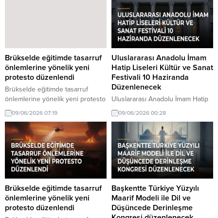
gerektiğini vurguladı.
gerektiğini vurguladı.
Yükseköğretim alanında iş
Yükseköğretim alanında iş
birliğinin önemi arttı.
birliğinin önemi arttı.
Brükselde eğitimde tasarruf
Uluslararası Anadolu İmam
önlemlerine yönelik yeni
Hatip Liseleri Kültür ve Sanat
protesto düzenlendi
Festivali 10 Haziranda
Düzenlenecek
Brükselde eğitimde tasarruf
önlemlerine yönelik yeni protesto
Uluslararası Anadolu İmam Hatip
hakkında son gelişmeler.
Liseleri Kültür ve Sanat Festivali
09/06/2026 07:19
09/06/2026 00:28
Brüksel'de eğitimde tasarruf
10 Haziranda düzenlenecek
önlemlerine karşı yeni bir
hakkında son gelişmeler.
protesto düzenlendi. Katılımcılar,
Uluslararası Anadolu İmam Hatip
eğitim bütçesindeki kesintilerin
Liseleri Kültür ve Sanat Festivali,
kabul edilemez olduğunu belirtti.
10 Haziran'da gerçekleştirilecek.
Bu festival, kültürel etkinliklerle
zenginleşecek.
Brükselde eğitimde tasarruf
Başkentte Türkiye Yüzyılı
önlemlerine yönelik yeni
Maarif Modeli ile Dil ve
protesto düzenlendi
Düşüncede Derinleşme
Kongresi düzenlenecek