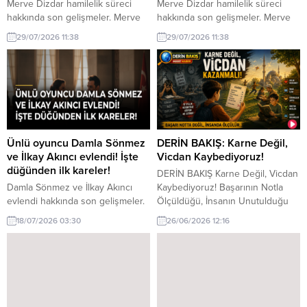
Merve Dizdar hamilelik süreci
Merve Dizdar hamilelik süreci
hakkında son gelişmeler. Merve
hakkında son gelişmeler. Merve
Dizdar, hamilelik süreci ve
Dizdar, hamilelik süreci ve
29/07/2026 11:38
29/07/2026 11:38
bebeğinin ismi hakkında bilgiler
bebeğinin ismi hakkında bilgiler
verdi. Henüz isme karar
verdi. Henüz isme karar
vermediklerini belirtti.
vermediklerini belirtti.
Ünlü oyuncu Damla Sönmez
DERİN BAKIŞ: Karne Değil,
ve İlkay Akıncı evlendi! İşte
Vicdan Kaybediyoruz!
düğünden ilk kareler!
DERİN BAKIŞ Karne Değil, Vicdan
Damla Sönmez ve İlkay Akıncı
Kaybediyoruz! Başarının Notla
evlendi hakkında son gelişmeler.
Ölçüldüğü, İnsanın Unutulduğu
Ünlü oyuncu Damla Sönmez ve
Bir Maarif Sistemi Bugün
18/07/2026 03:30
26/06/2026 12:16
İlkay Akıncı, geçtiğimiz günlerde
milyonlarca öğrenci karne aldı…
düzenlenen bir törenle evlendi.
Kimi sevinçle eve koştu… Kimi
Düğünden ilk kareler sosyal
korkuyla… Kimi ise elindeki birkaç
medyada paylaşıldı.
rakamın, kendi değerini
belirlediğine inanarak sessizce
odasına çekildi. Mirat Haber