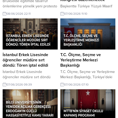
Brükselde eğitimde tasarruf
önlemlerine yönelik yeni protesto
Başkentte Türkiye Yüzyılı Maarif
düzenlendi hakkında son
Modeli ile Dil ve Düşüncede
08/06/2026 22:11
07/06/2026 11:10
gelişmeler. Brüksel'de eğitimde
Derinleşme Kongresi
tasarruf önlemlerine karşı yeni bir
düzenlenecek hakkında son
protesto gerçekleştirilmiştir.
gelişmeler. Başkentte Türkiye
Eğitimciler ve öğrenciler,
Yüzyılı Maarif Modeli ile Dil ve
kesintilere karşı seslerini
Düşüncede Derinleşme Kongresi,
yükseltmiştir.
eğitimde yenilikçi yaklaşımları
tartışmak üzere toplanıyor.
İstanbul Erkek Lisesinde
T.C. Ölçme, Seçme ve
öğrenciler müdüre sırt
Yerleştirme Merkezi
döndü: Tören iptal edildi
Başkanlığı
İstanbul Erkek Lisesinde
T.C. Ölçme, Seçme ve Yerleştirme
öğrenciler müdüre sırt döndü
Merkezi Başkanlığı, Türkiye'deki
hakkında son gelişmeler. İstanbul
sınav ve yerleştirme süreçlerini
07/06/2026 09:39
07/06/2026 07:10
Erkek Lisesi'nde öğrencilerin
yöneten resmi kurumdur. ÖSYM,
müdüre sırt dönmesi sonucu bir
eğitim alanında önemli bir rol
tören iptal oldu. Olayın detayları
oynamaktadır.
ve tepkiler merak ediliyor.