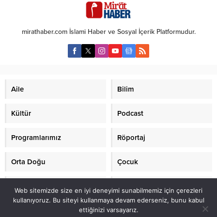
durum, üniversitenin geleceği
yatırımları vurguladı. Bu yatırımlar,
açısından önemli.
Türkiye'nin geleceği için kritik bir
öneme sahip.
mirathaber.com İslami Haber ve Sosyal İçerik Platformudur.
Aile
Bilim
Kültür
Podcast
Programlarımız
Röportaj
Orta Doğu
Çocuk
Mirat TV
Makaleler
Web sitemizde size en iyi deneyimi sunabilmemiz için çerezleri
kullanıyoruz. Bu siteyi kullanmaya devam ederseniz, bunu kabul
ettiğinizi varsayarız.
2021 mirathaber.com, tüm hakları saklıdır.© Mirat Haber Anadolu Ajansı