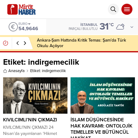
31
EURO
°C
İSTANBUL
54,9646
PARÇALI BULUTLU
Ankara-Şam Hattında Kritik Temas: Şam’da Türk
Okulu Açılıyor
Etiket:
indirgemecilik
Anasayfa
Etiket: indirgemecilik
KIVILCIMLI’NIN ÇIKMAZI
İSLAM DÜŞÜNCESİNDE
HAK KAVRAMI: ONTOLOJİK
KIVILCIMLI’NIN ÇIKMAZI 24
TEMELLER VE BÜTÜNCÜL
Nisan’da yayımlanan ‘Hikmet