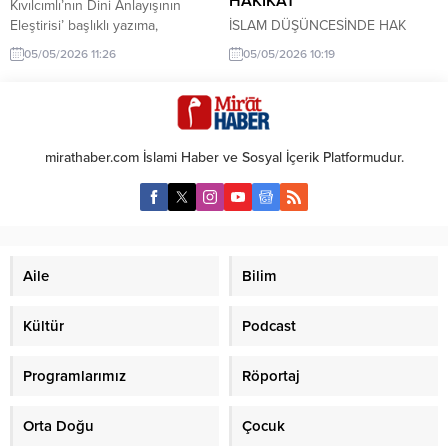
HAKİKAT
Kıvılcımlı’nın Dini Anlayışının
Eleştirisi’ başlıklı yazıma,
İSLAM DÜŞÜNCESİNDE HAK
Aydınlık’tan Mirza Çelik’in getirdiği
KAVRAMI: ONTOLOJİK
05/05/2026 11:26
05/05/2026 10:19
eleştirilere burada cevap
TEMELLER VE BÜTÜNCÜL
vermeye çalışacağım. Mirza Çelik,
HAKİKAT Giriş: Kuran’ın
Hz. Muhammed’i ve İslâm’ı
Merkezinde Bir Kavram Olarak
“gerçeklikten, tarihten ve
Hak Hak kavramı, Kuran-ı
maddeden” koparmanın dine
Kerim’de en sık zikredilen ve
mirathaber.com İslami Haber ve Sosyal İçerik Platformudur.
zarar verdiğini iddia etmektedir.
İslam düşünce atlasının
Elbette, İslâm’ın “maddeden
merkezinde yer alan
koparılması” düşünülemez; zira
kavramlardan biridir. Kur’an’da bu
İslâm, mülkiyet hastalığının
kavram; cennetin, cehennemin,
şifalandırıcısı ve “kapitalizma ile...
kıyametin, hesabın ve vahyin
birer gerçeklik (hak) olduğunu
Aile
Bilim
vurgulamak için kullanılır. Ancak
“hak”,...
Kültür
Podcast
Programlarımız
Röportaj
Orta Doğu
Çocuk