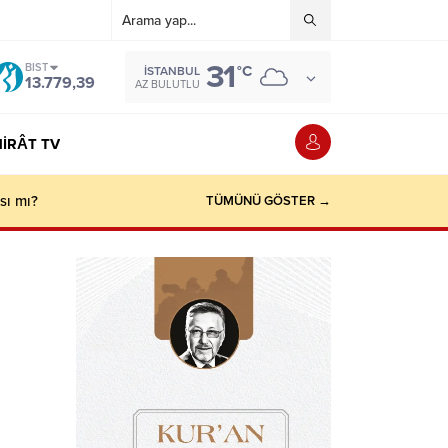
31
BIST
°C
İSTANBUL
13.779,39
AZ BULUTLU
IRÂT TV
sı mı?
TÜMÜNÜ GÖSTER →