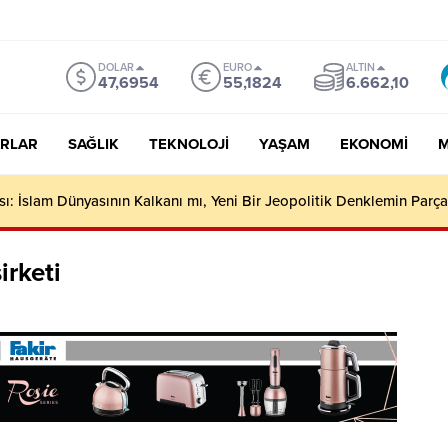
DOLAR
EURO
ALTIN
47,6954
55,1824
6.662,10
RLAR
SAĞLIK
TEKNOLOJI
YAŞAM
EKONOMI
M
: İslam Dünyasının Kalkanı mı, Yeni Bir Jeopolitik Denklemin Parça
irketi