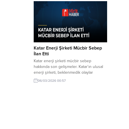
Katar Enerji Şirketi Mücbir Sebep
İlan Etti
Katar enerji şirketi mücbir sebep
hakkında son gelişmeler. Katar'ın ulusal
enerji şirketi, beklenmedik olaylar
nedeniyle mücbir sebep ilan ettiğini
06/03/2026 00:57
duyurdu. Bu durum, enerji sektöründe
ciddi etkiler yaratabilir.