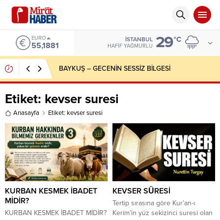
29
EURO
°C
İSTANBUL
55,1881
HAFIF YAĞMURLU
BAYKUŞ – GECENİN SESSİZ BİLGESİ
Etiket:
kevser suresi
Anasayfa
Etiket: kevser suresi
KURBAN KESMEK İBADET
KEVSER SÛRESİ
MİDİR?
Tertip sırasına göre Kur’an-ı
KURBAN KESMEK İBADET MİDİR?
Kerim’in yüz sekizinci suresi olan