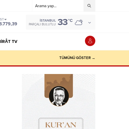
33
IST
°C
İSTANBUL
3.779,39
PARÇALI BULUTLU
IRÂT TV
TÜMÜNÜ GÖSTER →