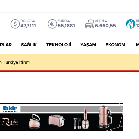
DOLAR
EURO
ALTIN
B
47,7111
55,1881
6.660,55
1
RLAR
SAĞLIK
TEKNOLOJI
YAŞAM
EKONOMI
M
 Türkiye İtirafı