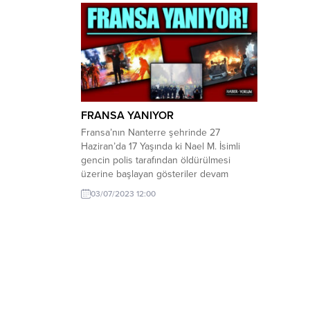
FRANSA YANIYOR
Fransa’nın Nanterre şehrinde 27
Haziran’da 17 Yaşında ki Nael M. İsimli
gencin polis tarafından öldürülmesi
üzerine başlayan gösteriler devam
ediyor. Cezayirli Nael M. İsimli gencin
03/07/2023 12:00
öldürülmesi üzerine tepki gösteren
gençler sokağa indi ve polisle çatıştı.
Genci öldüren polisin açığa alınması ve
tutuklanması da gösterileri
engelleyemedi. Gösterilerin 5. gününde
olaylar, yağma...