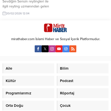
Sevdiğim Sensin reytingleri ile
ilgili reyting uzmanından gelen
sürpriz açıklamalar gündem oldu.
20/02/2026 12:04
Dizinin geleceği ve izleyici
tepkileri merak konusu.
mirathaber.com İslami Haber ve Sosyal İçerik Platformudur.
Aile
Bilim
Kültür
Podcast
Programlarımız
Röportaj
Orta Doğu
Çocuk