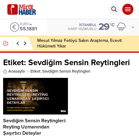
29
EURO
°C
İSTANBUL
55,1881
HAFIF YAĞMURLU
Mesut Yılmaz Fetöyü Sakın Araştırma, Ecevit
Hükümeti Yıkar
Etiket:
Sevdiğim Sensin Reytingleri
Anasayfa
Etiket: Sevdiğim Sensin Reytingleri
Sevdiğim Sensin Reytingleri:
Reyting Uzmanından
Şaşırtıcı Detaylar