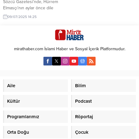
Sözcü Gazetesi’nde, Hürrem
Elmasçı’nın aylar önce dile
getirdiği Koç Holding’deki taht
09/07/2025 14:25
kavgası iddialarını doğruladı.
Güngör, yazısında, Koç Holding’in
kurucusu Vehbi Koç’un dört
çocuğundan: Rahmi Koç, Semahat
Sevim Arsel, Suna Kıraç ve Sevgi
mirathaber.com İslami Haber ve Sosyal İçerik Platformudur.
Gönül’ün mirasçıları üzerinden
Holding’deki hissedarlık yapısının
değişme ihtimaline dikkat çekti.
Koç...
Aile
Bilim
Kültür
Podcast
Programlarımız
Röportaj
Orta Doğu
Çocuk