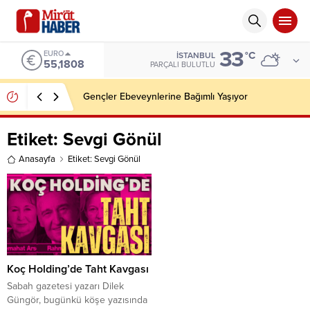
33
EURO
°C
İSTANBUL
55,1808
PARÇALI BULUTLU
Gençler Ebeveynlerine Bağımlı Yaşıyor
Etiket:
Sevgi Gönül
Anasayfa
Etiket: Sevgi Gönül
Koç Holding’de Taht Kavgası
Sabah gazetesi yazarı Dilek
Güngör, bugünkü köşe yazısında