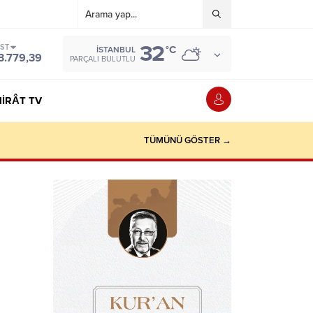
32
IST
°C
İSTANBUL
3.779,39
PARÇALI BULUTLU
IRÂT TV
TÜMÜNÜ GÖSTER →