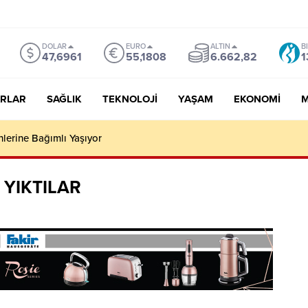
DOLAR
EURO
ALTIN
B
47,6961
55,1808
6.662,82
1
RLAR
SAĞLIK
TEKNOLOJI
YAŞAM
EKONOMI
M
lerine Bağımlı Yaşıyor
 YIKTILAR