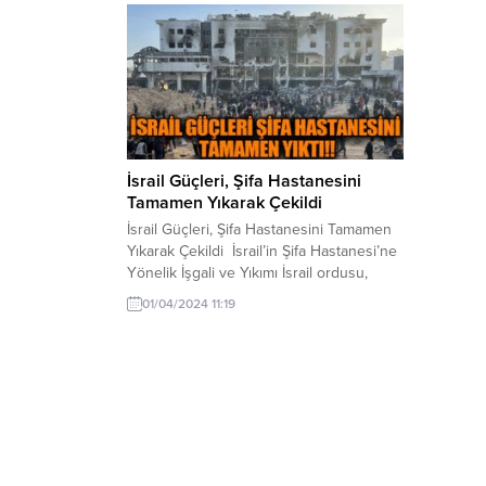
İsrail Güçleri, Şifa Hastanesini
Tamamen Yıkarak Çekildi
İsrail Güçleri, Şifa Hastanesini Tamamen
Yıkarak Çekildi İsrail’in Şifa Hastanesi’ne
Yönelik İşgali ve Yıkımı İsrail ordusu,
Gazze Şeridi’nin en büyük sağlık
01/04/2024 11:19
kompleksi olan Şifa Hastanesi’ni işgal
ettikten sonra geride bıraktığı yıkım
büyük bir felaketi beraberinde getirdi.
İşgalin ardından hastanenin tamamını
yıkarak çekilen İsrail güçleri, bölgede
dehşet verici bir manzara oluşturdu....