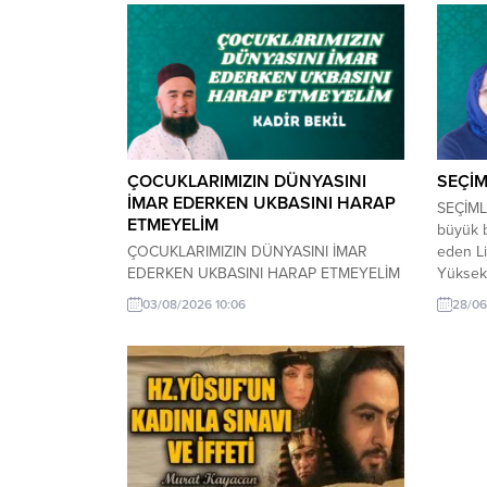
ÇOCUKLARIMIZIN DÜNYASINI
SEÇİM
İMAR EDERKEN UKBASINI HARAP
SEÇİML
ETMEYELİM
büyük 
ÇOCUKLARIMIZIN DÜNYASINI İMAR
eden Li
EDERKEN UKBASINI HARAP ETMEYELİM
Yüksekö
Bugün hangimiz evladımızın geleceği için
erdi. A
03/08/2026 10:06
28/06
uykusuz kalmıyoruz? Hangimiz
bitmedi
dershaneler, özel dersler ve sınav
sınav s
maratonları arasında mekik
bekliyo
dokumuyoruz? LGS’si, YKS’si, test
başka m
kitapları, kurs ücretleri… Evladımız iyi bir
Doğru t
liseye girsin, etiketli bir üniversite bitirsin,
başarısı
bileğine altın bir bilezik taksın, dünya
hayatında sırtı yere gelmesin diye...