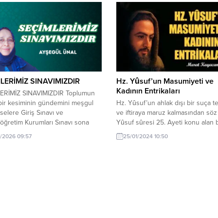
LERİMİZ SINAVIMIZDIR
Hz. Yûsuf’un Masumiyeti ve
Kadının Entrikaları
ERİMİZ SINAVIMIZDIR Toplumun
bir kesiminin gündemini meşgul
Hz. Yûsuf’un ahlak dışı bir suça te
selere Giriş Sınavı ve
ve iftiraya maruz kalmasından sö
ğretim Kurumları Sınavı sona
Yûsuf sûresi 25. Ayeti konu alan 
ncak sınavın heyecanı henüz
yazıda olayların ve karakterler ara
/2026 09:57
25/01/2024 10:50
. Şimdi veliler ve gençler merakla
ilişkilerin kompleks yapısı ele alına
onuçlarının açıklanmasını
Amaçlanan şey; söz konusu ayett
r. Sonuçlar kadar önemli bir
çıkarak Hz. Yûsuf ile kadın arasın
esele daha var: tercih sınavı.
kapıya doğru koşuşturmaca sıras
ercih yapabilmek en az sınav
yaşananları, kıssadaki gerilimin...
 kadar...