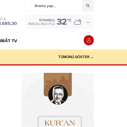
32
ST
°C
İSTANBUL
3.685,30
PARÇALI BULUTLU
IRÂT TV
TÜMÜNÜ GÖSTER →