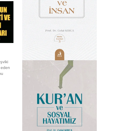
şviki
z eden
bu
sındaki
caktır.
en yola
daki son
ında