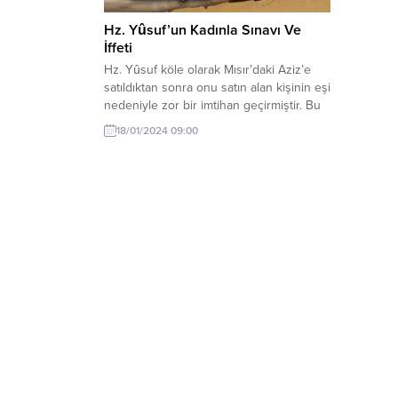
Hz. Yûsuf’un Kadınla Sınavı Ve
İffeti
Hz. Yûsuf köle olarak Mısır’daki Aziz’e
satıldıktan sonra onu satın alan kişinin eşi
nedeniyle zor bir imtihan geçirmiştir. Bu
konu Yûsuf sûresinin 24. ayetinde
18/01/2024 09:00
vurgulanan önemli bir tema olarak öne
çıkmaktadır. Bu ayet bağlamında bu
yazıda Hz. Yûsuf’un sahip olduğu iyi
niteliklerin toplumsal ve bireysel
düzeyde nasıl bir etki yarattığı,...