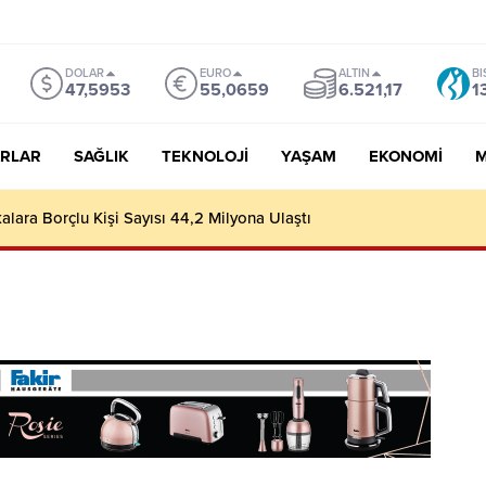
DOLAR
EURO
ALTIN
BI
47,5953
55,0659
6.521,17
1
RLAR
SAĞLIK
TEKNOLOJI
YAŞAM
EKONOMI
M
lyan Aile Kelime-i Şehadet Getirerek Müslüman Oldu