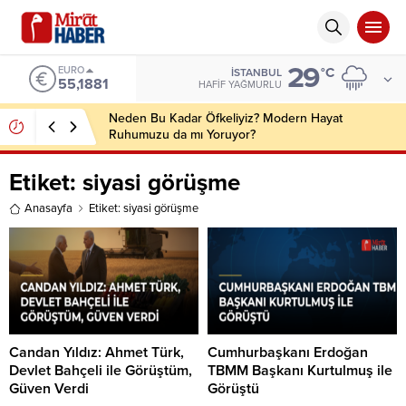
29
EURO
°C
İSTANBUL
55,1881
HAFIF YAĞMURLU
Neden Bu Kadar Öfkeliyiz? Modern Hayat
Ruhumuzu da mı Yoruyor?
Etiket:
siyasi görüşme
Anasayfa
Etiket: siyasi görüşme
Candan Yıldız: Ahmet Türk,
Cumhurbaşkanı Erdoğan
Devlet Bahçeli ile Görüştüm,
TBMM Başkanı Kurtulmuş ile
Güven Verdi
Görüştü