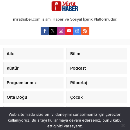
kamuoyuyla paylaşıldı.
mirathaber.com İslami Haber ve Sosyal İçerik Platformudur.
Aile
Bilim
Kültür
Podcast
Programlarımız
Röportaj
Orta Doğu
Çocuk
Mirat TV
Makaleler
Web sitemizde size en iyi deneyimi sunabilmemiz için çerezleri
kullanıyoruz. Bu siteyi kullanmaya devam ederseniz, bunu kabul
ettiğinizi varsayarız.
2021 mirathaber.com, tüm hakları saklıdır.© Mirat Haber Anadolu Ajansı