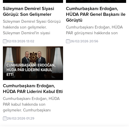
Süleyman Demirel Siyasi
Cumhurbaşkanı Erdoğan,
Görüşü: Son Gelişmeler
HÜDA PAR Genel Başkanı ile
Görüştü
Süleyman Demirel Siyasi Görüşü
hakkında son gelişmeler.
Cumhurbaşkanı Erdoğan, HÜDA
Süleyman Demirel'in siyasi
PAR görüşmesi hakkında son
görüşü ve son gelişmeler,
gelişmeler. Cumhurbaşkanı
02/03/2026 13:02
26/02/2026 20:56
Türkiye'nin politik tarihinde
Recep Tayyip Erdoğan, HÜDA
önemli bir yer tutuyor. Bu yazıda,
PAR Genel Başkanı Zekeriya
Demirel'in siyasi kariyerindeki
Yapıcıoğlu'nu kabul etti. Bu
önemli anları ve etkilerini
görüşme, Türkiye'nin siyasi
inceliyoruz.
atmosferi açısından önemli bir
adım olarak değerlendiriliyor.
Cumhurbaşkanı Erdoğan,
HÜDA PAR Liderini Kabul Etti
Cumhurbaşkanı Erdoğan, HÜDA
PAR kabul hakkında son
gelişmeler. Cumhurbaşkanı
Erdoğan, HÜDA PAR Genel
26/02/2026 01:29
Başkanı Zekeriya Yapıcıoğlu'nu
kabul etti. Görüşmenin detayları