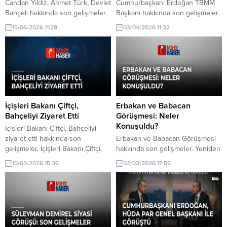
Candan Yıldız, Ahmet Türk, Devlet
Cumhurbaşkanı Erdoğan TBMM
Bahçeli hakkında son gelişmeler.
Başkanı hakkında son gelişmeler.
Candan Yıldız, Ahmet Türk'ün
Cumhurbaşkanı Erdoğan, TBMM
15/06/2026 11:28
03/04/2026 11:32
Devlet Bahçeli ile görüşmesine
Başkanı Kurtulmuş ile önemli bir
dair açıklamalarını aktarıyor. Türk,
görüşme gerçekleştirdi. Bu
Bahçeli'nin samimi olduğuna
görüşme, Türkiye'nin güncel
inandığını ifade etti.
siyasi gündeminde önemli bir yer
tutuyor.
İçişleri Bakanı Çiftçi,
Erbakan ve Babacan
Bahçeliyi Ziyaret Etti
Görüşmesi: Neler
Konuşuldu?
İçişleri Bakanı Çiftçi, Bahçeliyi
ziyaret etti hakkında son
Erbakan ve Babacan Görüşmesi
gelişmeler. İçişleri Bakanı Çiftçi,
hakkında son gelişmeler. Yeniden
MHP Genel Başkanı Bahçeliyi
Refah Partisi Genel Başkanı
10/03/2026 15:36
02/03/2026 17:56
makamında ziyaret etti.
Erbakan, DEVA Partisi Genel
Görüşmenin siyasi gündemi
Başkanı Babacan ile önemli bir
etkileyebileceği belirtiliyor.
görüşme gerçekleştirdi.
Görüşmenin detayları ve olası
etkileri merak ediliyor.