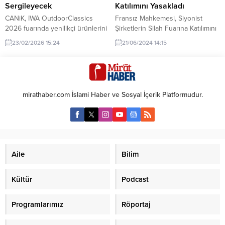
Sergileyecek
Katılımını Yasakladı
CANiK, IWA OutdoorClassics
Fransız Mahkemesi, Siyonist
2026 fuarında yenilikçi ürünlerini
Şirketlerin Silah Fuarına Katılımını
tanıtacak. Silah endüstrisinin
Yasakladı Paris, Fransa –
23/02/2026 15:24
21/06/2024 14:15
önemli oyuncularından biri olan
Bobigny’deki Fransız bölge
CANiK, Almanya'da dikkatleri
mahkemesi, İsrailli şirketlerin ve
üzerine çekecek.
temsilcilerin Eurosatory 2024
silah fuarına katılımını yasakladı.
Bu karar, Eurosatory 2024
mirathaber.com İslami Haber ve Sosyal İçerik Platformudur.
organizatörlerinin daha önce
hükümet yetkililerinin Mayıs
ayında aldığı Siyonist şirketleri
yasaklama kararına rağmen, işgal
rejimi vatandaşlarının fuara
katılabileceğini belirtmesinin
Aile
Bilim
ardından geldi....
Kültür
Podcast
Programlarımız
Röportaj