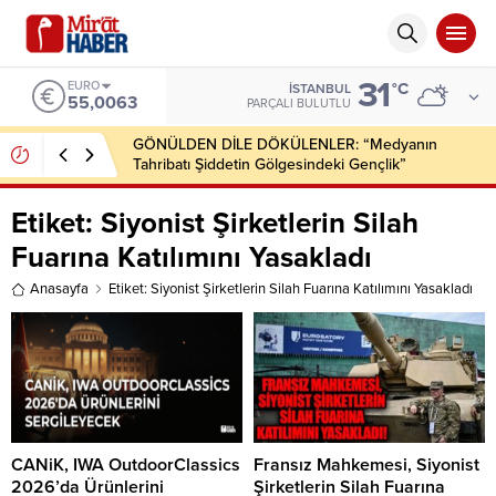
31
EURO
°C
İSTANBUL
55,0063
PARÇALI BULUTLU
GÖNÜLDEN DİLE DÖKÜLENLER: “Medyanın
Tahribatı Şiddetin Gölgesindeki Gençlik”
Etiket:
Siyonist Şirketlerin Silah
Fuarına Katılımını Yasakladı
Anasayfa
Etiket: Siyonist Şirketlerin Silah Fuarına Katılımını Yasakladı
CANiK, IWA OutdoorClassics
Fransız Mahkemesi, Siyonist
2026’da Ürünlerini
Şirketlerin Silah Fuarına