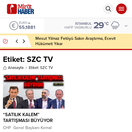
29
EURO
°C
İSTANBUL
55,1881
HAFIF YAĞMURLU
Mesut Yılmaz Fetöyü Sakın Araştırma, Ecevit
Hükümeti Yıkar
Etiket:
SZC TV
Anasayfa
Etiket: SZC TV
“SATILIK KALEM”
TARTIŞMASI BÜYÜYOR
CHP Genel Başkanı Kemal