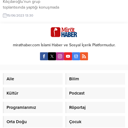
Kılıçdaroğlu’nun grup
toplantısında yaptığı konuşmada
bazı gazetecileri “Satılık kalem”
15/06/2023 13:30
olarak nitelemesi, sol cenahta
büyük tartışmalara sebep oluyor.
Kılıçdaroğlu grup toplantısında,
seçimlerden önce kendisini
destekleyen ancak seçim
mirathaber.com İslami Haber ve Sosyal İçerik Platformudur.
hezimetinden sonra “İstifa” çağrısı
yapan Fatih Portakal, İsmail
Saymaz, Uğur Dündar ve Fatih
Altaylı gibi gazetecilere sert
sözlerle yüklendi. Kemal...
Aile
Bilim
Kültür
Podcast
Programlarımız
Röportaj
Orta Doğu
Çocuk