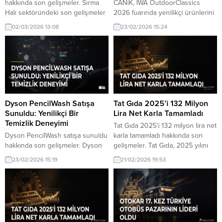
hakkında son gelişmeler. Sırma
CANiK, IWA OutdoorClassics
Halı sektöründeki son gelişmeler
2026 fuarında yenilikçi ürünlerini
ve tüm detaylar bu yazımızda.
tanıtacak. Silah endüstrisinin
02/03/2026 13:08
23/02/2026 15:24
Yenilikler ve gelecekteki adımlar
önemli oyuncularından biri olan
hakkında bilgi edinin.
CANiK, Almanya'da dikkatleri
üzerine çekecek.
Dyson PencilWash Satışa
Tat Gıda 2025’i 132 Milyon
Sunuldu: Yenilikçi Bir
Lira Net Karla Tamamladı
Temizlik Deneyimi
Tat Gıda 2025'i 132 milyon lira net
Dyson PencilWash satışa sunuldu
karla tamamladı hakkında son
hakkında son gelişmeler. Dyson
gelişmeler. Tat Gıda, 2025 yılını
PencilWash, yenilikçi temizlik
132 milyon lira net karla kapatarak
23/02/2026 15:19
21/02/2026 19:53
teknolojisiyle satışa sunuldu. Yeni
önemli bir finansal başarı elde
model, hem hijyen hem de
etti. Bu sonuç, şirketin sektördeki
kullanım kolaylığı sunuyor.
güçlü konumunu pekiştiriyor.