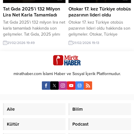
Tat Gıda 2025’i 132 Milyon
Otokar 17. kez Türkiye otobüs
Lira Net Karla Tamamladı
pazarının lideri oldu
Tat Gıda 2025'i 132 milyon lira net
Otokar 17. kez Türkiye otobüs
karla tamamladı hakkında son
pazarının lideri oldu hakkında son
gelişmeler. Tat Gıda, 2025 yılını
gelişmeler. Otokar, Türkiye
132 milyon lira net karla kapatarak
otobüs pazarında 17. kez
21/02/2026 19:49
21/02/2026 19:13
önemli bir finansal başarı elde
liderliğini ilan etti. Şirketin
etti. Bu sonuç, şirketin sektördeki
başarısı, yenilikçi ürünleri ve
güçlü konumunu pekiştiriyor.
müşteri odaklı yaklaşımıyla dikkat
çekiyor.
mirathaber.com İslami Haber ve Sosyal İçerik Platformudur.
Aile
Bilim
Kültür
Podcast