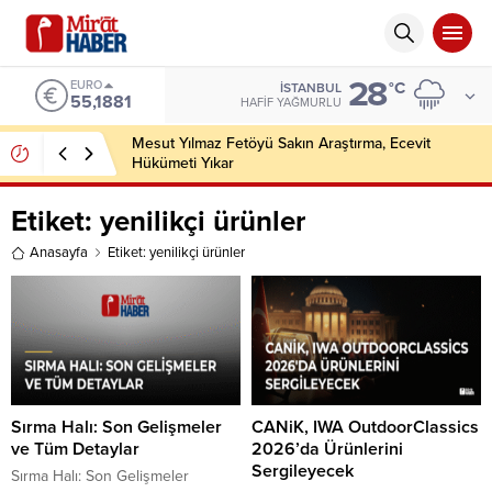
28
EURO
°C
İSTANBUL
55,1881
HAFIF YAĞMURLU
Mesut Yılmaz Fetöyü Sakın Araştırma, Ecevit
Hükümeti Yıkar
Etiket:
yenilikçi ürünler
Anasayfa
Etiket: yenilikçi ürünler
Sırma Halı: Son Gelişmeler
CANiK, IWA OutdoorClassics
ve Tüm Detaylar
2026’da Ürünlerini
Sergileyecek
Sırma Halı: Son Gelişmeler