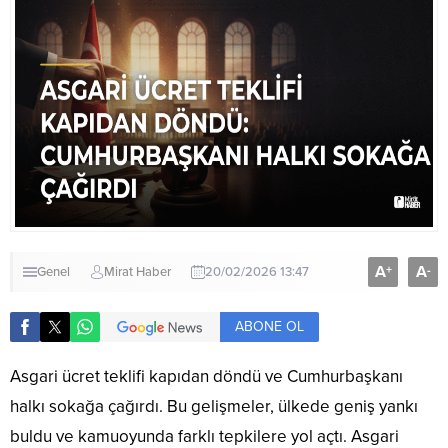
A
A
+
-
Genel
Mirat Haber
20/02/2026 13:47
ABONE OL
Asgari ücret teklifi kapıdan döndü ve Cumhurbaşkanı
halkı sokağa çağırdı. Bu gelişmeler, ülkede geniş yankı
buldu ve kamuoyunda farklı tepkilere yol açtı. Asgari