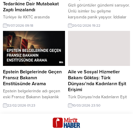
Tedarikine Dair Mutabakat
Gizli görüntüler gündemi sarsıyor.
Zaptı İmzalandı
Ünlü isimler bu gelişme
Türkiye ile KKTC arasında
karşısında panik yaşıyor. İddialar
KKTC'ye Doğal Gaz Tedarikine
sosyal medyayı sallıyor.
11/07/2026 09:18
20/02/2026 19:22
Dair Mutabakat Zaptı imzalandı
hakkında son gelişmeler. Türkiye
ile KKTC arasında doğal gaz
tedarikine dair mutabakat zaptı
imzalandı. Bu anlaşma, enerji iş
birliğini güçlendirecek önemli bir
adım olarak değerlendiriliyor.
Epstein Belgelerinde Geçen
Aile ve Sosyal Hizmetler
Fransız Bakanın
Bakanı Göktaş: Türk
Enstitüsünde Arama
Dünyası’nda Kadınların Eşit
Erişimi
Epstein belgelerinde adı geçen
eski Fransız Bakanın başkanlık
Türk Dünyası'nda Kadınların Eşit
ettiği enstitüde polis araması
Erişimi hakkında son gelişmeler.
22/02/2026 01:23
10/03/2026 23:50
yapıldı. Bu gelişme, uluslararası
Aile ve Sosyal Hizmetler Bakanı
kamuoyunda dikkat çekti.
Göktaş, kadınların eşit erişimi
sayesinde Türk Dünyası'nın
rekabet gücünün artacağını
vurguladı.