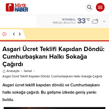
33
ALTIN
°C
İSTANBUL
6.662,82
PARÇALI BULUTLU
Mücteba Hamaney, Heran Ölebilir!
Asgari Ücret Teklifi Kapıdan Döndü:
Cumhurbaşkanı Halkı Sokağa
Çağırdı
Anasayfa
Genel
Asgari Ücret Teklifi Kapıdan Döndü: Cumhurbaşkanı Halkı Sokağa Çağırdı
Asgari ücret teklifi kapıdan döndü ve Cumhurbaşkanı
halkı sokağa çağırdı. Bu gelişme ülkede geniş yankı
buldu.