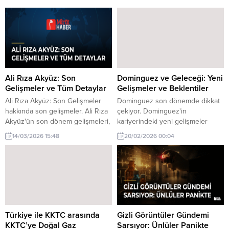
Ali Rıza Akyüz: Son
Dominguez ve Geleceği: Yeni
Gelişmeler ve Tüm Detaylar
Gelişmeler ve Beklentiler
Ali Rıza Akyüz: Son Gelişmeler
Dominguez son dönemde dikkat
hakkında son gelişmeler. Ali Rıza
çekiyor. Dominguez'in
Akyüz'ün son dönem gelişmeleri,
kariyerindeki yeni gelişmeler
toplumsal ve politik etkileriyle
merak uyandırıyor. İşte detaylar.
14/03/2026 15:48
20/02/2026 00:04
dikkat çekiyor. İşte tüm detaylar.
Türkiye ile KKTC arasında
Gizli Görüntüler Gündemi
KKTC’ye Doğal Gaz
Sarsıyor: Ünlüler Panikte