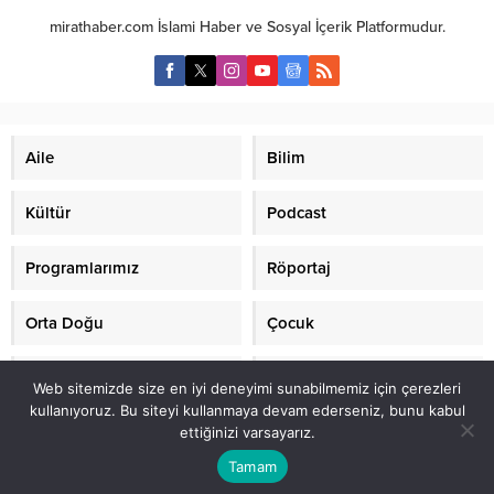
kişinin veya toplumun,belli bir
televizyon kanallarında bile bol
mirathaber.com İslami Haber ve Sosyal İçerik Platformudur.
ırktan gelmesi; onun
bol örneklerini gördüğümüz
değiştirilemez kimliğini teşkil
Amerika ve AB üretimi filmlerde
ediyor....
nasıl onlarca insan öldürüldüğüne
tanık oluyoruz....
Aile
Bilim
Kültür
Podcast
Programlarımız
Röportaj
Orta Doğu
Çocuk
Mirat TV
Makaleler
Web sitemizde size en iyi deneyimi sunabilmemiz için çerezleri
kullanıyoruz. Bu siteyi kullanmaya devam ederseniz, bunu kabul
ettiğinizi varsayarız.
2021 mirathaber.com, tüm hakları saklıdır.© Mirat Haber Anadolu Ajansı
(AA) üyesidir.
Tamam