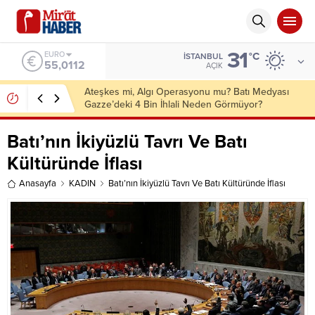
31
ALTIN
°C
İSTANBUL
6.519,97
AÇIK
İletişim Başkanlığından “Milli Dayanışma”
Kampanyası: Terörün 40 Yıllık Maliyeti 2,3 Trilyon
Dolar
Batı’nın İkiyüzlü Tavrı Ve Batı
Kültüründe İflası
Anasayfa
KADIN
Batı’nın İkiyüzlü Tavrı Ve Batı Kültüründe İflası