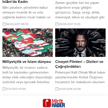
> “Kavramlar”ın da birer...
külliyatlar halinde bulunmuş
İslâm’da Kadın
Zaman geçtikte bizi biz yapan
olması...
İlâhi yasaların yönetimini kabul
değerlerin eriyip gittiğini
etmeyen insanlık ilk ve orta
görüyoruz. Saygı, sevgi, ahlak,
çağlarda kadının insan hakları ve
maneviyat, takva ve ubudiyet gibi
hürriyetlerini tanımayan
kavramların, modernitenin
08/03/2017 09:55
29/05/2017 13:25
sömürücü bir azgınlığın içindeydi.
getirdiği alışkanlıklarımıza bağlı
Asrımızda ise kadının
olarak hayatımızdan bir bir
fıtrat(yaratılış) düzenini inkâr eden
çıktığına şahit oluyoruz. Oysaki
ve onu sömüren korkunç bir
bizler Müslümanız ve bu sıfatımız
bencilliğin ve aşırılığın zulmü
sebebiyle bizim fikrimizi, hal ve
içindedir. Allah’ın insanlığa
hareketlerimizle alışkanlıklarımızı
rahmeti olan İslâm Dini’nin
belirleyecek olan da bu
gerçekleştirdiği inkılaplardan biri
sıfatımızdır. Müslümanın Yirmi
Milliyetçilik ve İslam dünyası
Cinayet Filmleri – Dizileri ve
de hakları ve hürriyetlerini...
Dört...
Çağrıştırdıkları
Milliyetçilik, bir insanın; sadece
belli bir kavimden gelmesinden
Potansiyel Katil Olmak Mirat haber
dolayı elde edeceğini düşündüğü
yazarlarımızdan Kutluk Özgüven
üstünlük veya ayrıcalık felsefesi.
hocamızın bir makalesini okurken
Dolayısıyla, böyle bir kanaat; tüm
karşılaştığım bir cümlesiyle
17/11/2017 07:50
21/04/2018 03:08
araştırma, çalışma ve güzel
irkildim. Aynı zamanda bir yaramı
özellikleri bir anda ikinci plana
kanattı. “Dizi izliyorsak, film
atması bakımından son derece
seyrediyorsak, hepimiz potansiyel
zararlı bir düşünce oluyor. Bir
katiliz.” İslâm’a saygılı gibi görülen