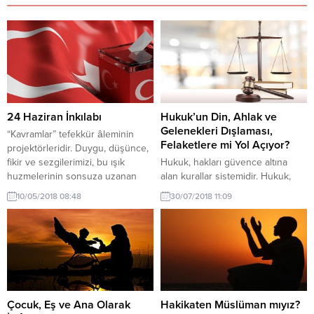
24 Haziran İnkılabı
Hukuk’un Din, Ahlak ve
Gelenekleri Dışlaması,
“Kavramlar” tefekkür âleminin
Felaketlere mi Yol Açıyor?
projektörleridir. Duygu, düşünce,
fikir ve sezgilerimizi, bu ışık
Hukuk, hakları güvence altına
huzmelerinin sonsuza uzanan
alan kurallar sistemidir. Hukuk,
aydınlığında algılarız ve ifade
öncelikle hak kavramının insanın
10/05/2018 08:48
30/07/2018 11:09
ederiz. “Terminoloji” (Kavram
gönlünde ve aklında yer etmesi
Bilimi), kavramları doğru kullanma
ve bu değerleri kabulüyle
rehberimizdir. Mesela geçmiş
gerçekleşir. Yani, insanın ruhen
günlerdeki yazılarımızda, ısrarla
haklar sistemini kabule hazır
farklı anlamları içeren “Siyâset ve
olması ve onu benimsemesi ile
Politika” zıddıyeti gibi, bugün de
hukukun hayat bulması mümkün
“Devrim ve İnkılap” karşıtlığını ele
hale gelir. Aksi halde, hukukun
almak istiyorum.
yazılı metinler topluluğu ve
Çocuk, Eş ve Ana Olarak
Hakikaten Müslüman mıyız?