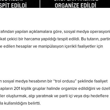
arafından yapılan açıklamalara göre, sosyal medya operasyonl
at çekici bir harcama yapıldığı tespit edildi. Bu tutarın, parti
ze edilen hesaplar ve manipülasyon içerikli faaliyetler için
n sosyal medya hesabının bir “trol ordusu” şeklinde faaliyet
apların 201 kişilik gruplar halinde organize edildiğini ve özel
er oluşturmak, algı yaratmak ve parti içi veya dışı hedeflere
kullanıldığını belirtti.