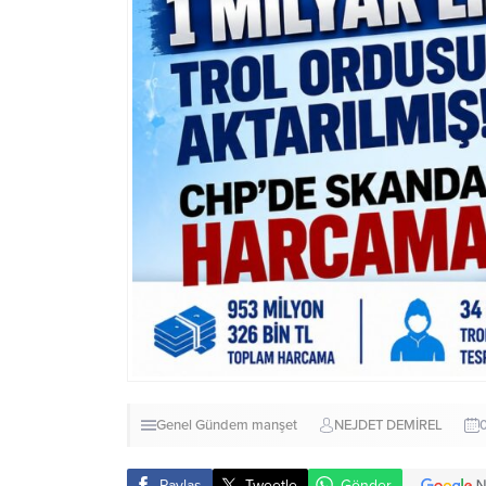
Genel
Gündem
manşet
NEJDET DEMİREL
Paylaş
Tweetle
Gönder