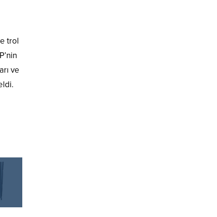
e trol
P’nin
arı ve
ldi.