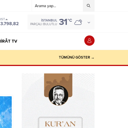
31
IST
°C
İSTANBUL
13.798,82
PARÇALI BULUTLU
IRÂT TV
TÜMÜNÜ GÖSTER →