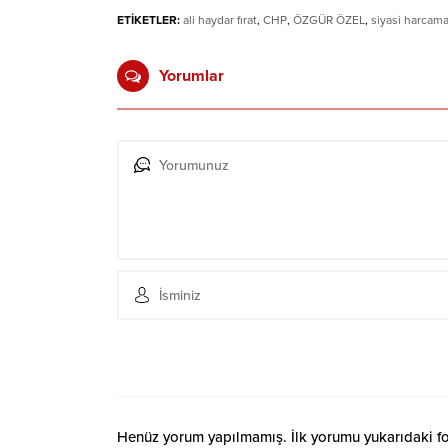
ETİKETLER:
ali haydar fırat
,
CHP
,
ÖZGÜR ÖZEL
,
siyasi harcama
Yorumlar
Henüz yorum yapılmamış. İlk yorumu yukarıdaki form