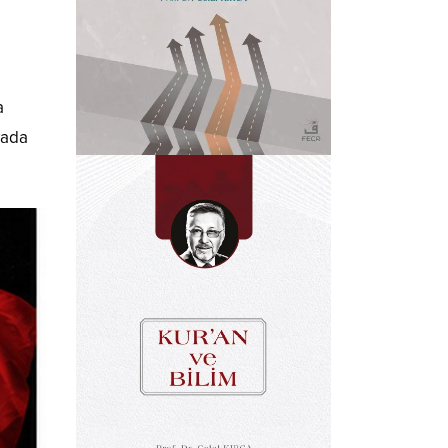
a
yada