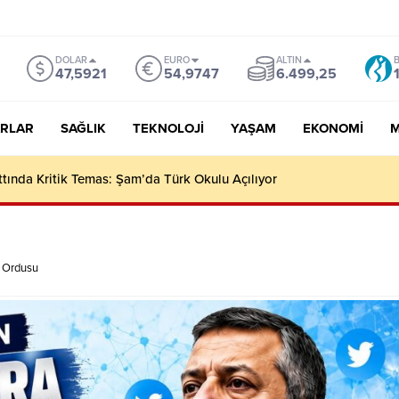
DOLAR
EURO
ALTIN
B
47,5921
54,9747
6.499,25
RLAR
SAĞLIK
TEKNOLOJI
YAŞAM
EKONOMI
M
I HIZLA ARTIYOR
l Ordusu