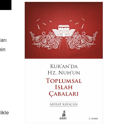
arı
nin
likle