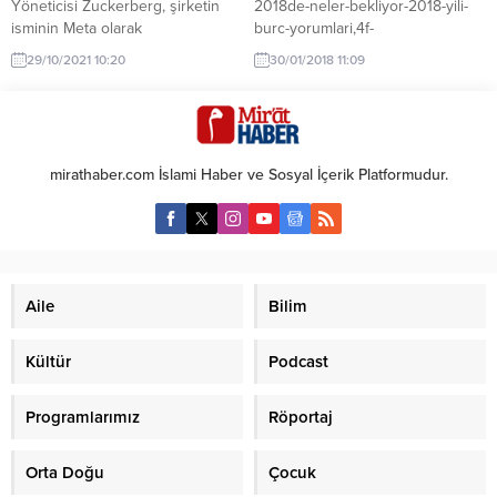
Yöneticisi Zuckerberg, şirketin
2018de-neler-bekliyor-2018-yili-
Müftüsü...
isminin Meta olarak
burc-yorumlari,4f-
değiştirileceğini duyurdu.
tG5r8d0aHNo30joHBJw
29/10/2021 10:20
30/01/2018 11:09
Yukarıdaki link usulen konuldu.
Çünkü hurafeci medyamızda
astrolojik şirk türü yalanlar bir
tane değil binlerce. Her gün
birkaç tanesine tanık oluyoruz.
mirathaber.com İslami Haber ve Sosyal İçerik Platformudur.
Hiç şüphemiz olmasın çok büyük
ahmaklar eğitimli insanlardan
çıkabilir. Çünkü onlar her şeyi
bildiklerini sanırlar. Bilemeyince
de gider yalancı cinci
medyumların ve astrologların
Aile
Bilim
gerçek dışı beyanlarından bilgi
edinmeye...
Kültür
Podcast
Programlarımız
Röportaj
Orta Doğu
Çocuk