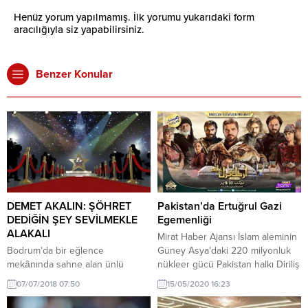
Henüz yorum yapılmamış. İlk yorumu yukarıdaki form
aracılığıyla siz yapabilirsiniz.
Benzer Konular
DEMET AKALIN: ŞÖHRET
Pakistan’da Ertuğrul Gazi
DEDİĞİN ŞEY SEVİLMEKLE
Egemenliği
ALAKALI
Mirat Haber Ajansı İslam aleminin
Bodrum’da bir eğlence
Güney Asya’daki 220 milyonluk
mekânında sahne alan ünlü
nükleer gücü Pakistan halkı Diriliş
popçu Demet Akalın,kızı Hira’nın
Ertuğrul dizisine kilitlendi.
07/07/2018 07:50
15/05/2020 16:23
oyuncu olmasını istediğini ve
Osmanlı devleti kurulmadan
oyunculukta çok yetenekli
önceki dönemde Anadolu’daki