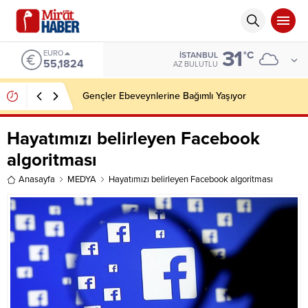
31
EURO
°C
İSTANBUL
55,1824
AZ BULUTLU
Gençler Ebeveynlerine Bağımlı Yaşıyor
Hayatımızı belirleyen Facebook
algoritması
Anasayfa
MEDYA
Hayatımızı belirleyen Facebook algoritması