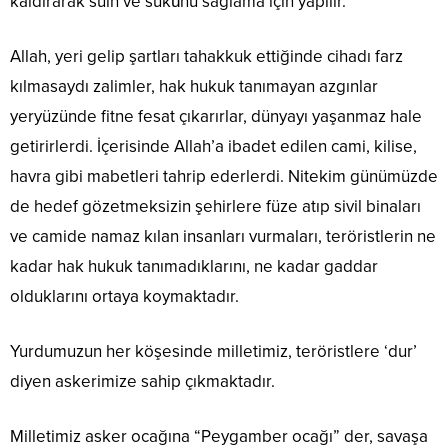
kaldırarak sulh ve sükûnu sağlama için yapılır.
Allah, yeri gelip şartları tahakkuk ettiğinde cihadı farz
kılmasaydı zalimler, hak hukuk tanımayan azgınlar
yeryüzünde fitne fesat çıkarırlar, dünyayı yaşanmaz hale
getirirlerdi. İçerisinde Allah’a ibadet edilen cami, kilise,
havra gibi mabetleri tahrip ederlerdi. Nitekim günümüzde
de hedef gözetmeksizin şehirlere füze atıp sivil binaları
ve camide namaz kılan insanları vurmaları, teröristlerin ne
kadar hak hukuk tanımadıklarını, ne kadar gaddar
olduklarını ortaya koymaktadır.
Yurdumuzun her köşesinde milletimiz, teröristlere ‘dur’
diyen askerimize sahip çıkmaktadır.
Milletimiz asker ocağına “Peygamber ocağı” der, savaşa