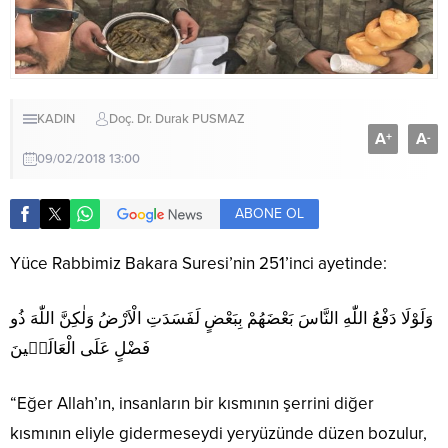
KADIN
Doç. Dr. Durak PUSMAZ
A
A
+
-
09/02/2018 13:00
ABONE OL
Yüce Rabbimiz Bakara Suresi’nin 251’inci ayetinde:
وَلَوْلَا دَفْعُ اللّٰهِ النَّاسَ بَعْضَهُمْ بِبَعْضٍ لَفَسَدَتِ الْاَرْضُ وَلٰكِنَّ اللّٰهَ ذُو
فَضْلٍ عَلَى الْعَالَم۪ينَ
“Eğer Allah’ın, insanların bir kısmının şerrini diğer
kısmının eliyle gidermeseydi yeryüzünde düzen bozulur,