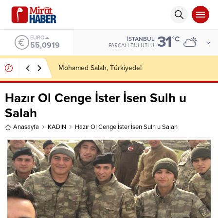
31
ALTIN
°C
İSTANBUL
6.525,81
PARÇALI BULUTLU
VAHİY PENCERESİ/Allah’ı Unutan, Kendini de
Unutur
Hazır Ol Cenge İster İsen Sulh u
Salah
Anasayfa
KADIN
Hazır Ol Cenge İster İsen Sulh u Salah