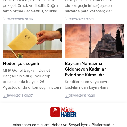
biriniz,...
pek çok örnek verilebilir. Doğru
olursa, geçimini sağlayacak
tartıp ölçmek adalettir. Çocuklar
miktarda para kazanan; dar
arasında eşitliği gözetmek
anlamda söylenecek olursa
26/02/2018 10:45
23/12/2017 07:03
adalettir. İşe zamanında gitmek ve
emekli olan bir kişi için çalışmaya
zamanında ayrılmak adalettir.
devam etmek mi daha faziletlidir
Üstlenilen görevleri, şartlarına
yoksa kendini ibadete vermek mi?
uygun ve zamanında yapmak
(Emekli kelimesiyle geçimini
adalettir. Kamu mallarını, amme
sağlayacak miktarda maaş
menfaatlerini gerektiği şekilde
alabilen kişiyi kasdediyoruz.)
korumak adalettir. İhtilaflı kişileri,
Çevremize baktığımızda emekli
kurumları uzlaştırmak adalettir.
olduğu ve maddî durumu iyi
Neden şok seçim?
Bayram Namazına
Haberciliği gerçekleri aktarmak
olduğu halde çalışmaya devam...
Gidemeyen Kadınlar
MHP Genel Başkanı Devlet
şeklinde yapmak...
Evlerinde Kılmalıdır
Bahçeli’nin Salı günkü grup
toplantısında bu yılın 26
Kendilerinden veya çevre
Ağustos’unda erken seçim istemi
baskılarından kaynaklanan
ve bunun ardından yapılan
sebeplerle ya da camilerde
19/04/2018 08:07
03/06/2019 10:28
toplantı ertesinde Cumhurbaşkanı
kendilerine yer ayrılmadığı için
Erdoğan’ın iki ay içinde, 24
Bayram namazlarına
Haziran’da bir erken seçim ilanı
katılamayacak kadınlarımız şimdilik
siyasetçiler için beklenmedik bir
bayram namazlarını evlerinde
gelişme oldu. Kuşkusuz Sayın
kılmalıdırlar. Onlar, bayram namazı
mirathaber.com İslami Haber ve Sosyal İçerik Platformudur.