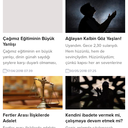
Çağımız Eğitiminin Büyük
Ağlayan Kalbin Göz Yaşları!
Yanlışı
Uyandım. Gece 2,30 sularıydı.
Çağımız eğitiminin en büyük
Hem hüzünlü, hem de
yanlışı, dinin günah saydığı
sevinçliydim. Hüzünlüydüm;
şeylere karşı duyarlı olmaması,
çünkü kapısı her an sevenlerine
çevreyi günah risklerinden ve
açık Hakiki Sevgili’ye layık bir kul
17/04/2018 07:39
30/05/2018 07:25
kirlerinden arındırmadan sağlıklı
olamıyor, Ona layık, Onun sayısız
çocuk yetiştirmeye kalkmasıdır.
iyiliklerine karşılık hediyeler,
Halbuki Allah,“Kendinizi ve ailenizi
hamdler, ibadetler takdim
her türlü ateşten (görünen ve
edemiyordum. Sevinçliydim,
görünmeyen riskten,
çünkü Onu bulmuştum. Huzuruna
uyuşturucudan, fuhuştan,
kabul edilmiştim, Ona
terörden ve benzer bütün
yönelmenin, Onunla olmanın
günahlardan ve tehlikelerden)
zevkini, şevkini yaşıyordum. Her
Fertler Arası İlişkilerde
Kendini ibadete vermek mi,
koruyun.” buyurmaktadır. Sevgili
halde bunun...
Adalet
çalışmaya devam etmek mi?
Peygamberimiz de (sav): “Sizden
Fertler arası ilişkilerde adalete
Geniş anlamda söylenecek