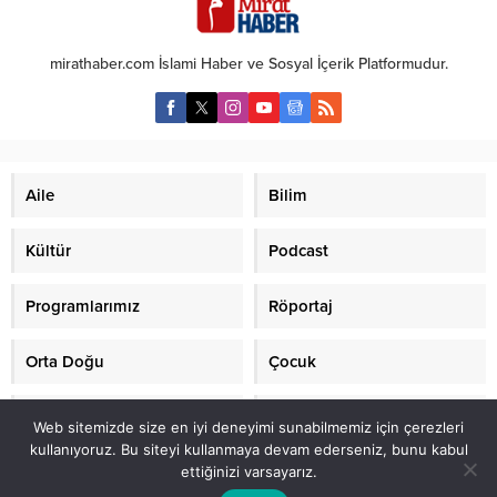
yüzeysel, esasa ilişkin gelişme
kendisine devam etmesi
yok. İslâm’ın bağlıları dâhil
konusunda ricada bulundum. O
ülkemizde insanlarımızın bütünü
da siz devam edin biz de sizin
mirathaber.com İslami Haber ve Sosyal İçerik Platformudur.
batı ölçülerine göre eğitim
ilminizden istifade edelim dedi.
almaktadır. Bu sebeple iktidar
Sağ olsun...
kadrolarının değişimi de köklü bir
gelişimi sağlamadı ve
sağlayamayacaktır. Bunu
şimdilerde daha...
Aile
Bilim
Kültür
Podcast
Programlarımız
Röportaj
Orta Doğu
Çocuk
Mirat TV
Makaleler
Web sitemizde size en iyi deneyimi sunabilmemiz için çerezleri
kullanıyoruz. Bu siteyi kullanmaya devam ederseniz, bunu kabul
ettiğinizi varsayarız.
2021 mirathaber.com, tüm hakları saklıdır.© Mirat Haber Anadolu Ajansı