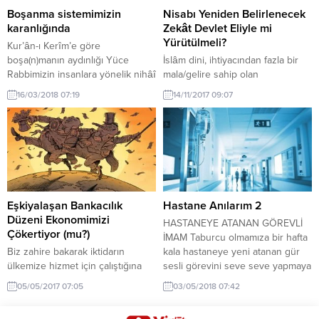
Hac Suresinin...
Boşanma sistemimizin
Nisabı Yeniden Belirlenecek
karanlığında
Zekât Devlet Eliyle mi
Yürütülmeli?
Kur’ân-ı Kerîm’e göre
boşa(n)manın aydınlığı Yüce
İslâm dini, ihtiyacından fazla bir
Rabbimizin insanlara yönelik nihâî
mala/gelire sahip olan
yasalarını (emirleri ve yasaklarını)
Müslümanları zengin kabul
16/03/2018 07:19
14/11/2017 09:07
ihtiva eden Kur’ân-ı Kerîm,
etmekte ve dolayısıyla bu nisap
değinildiği üzere insan ve toplum
miktarının üzerinde bir mala/gelire
hayatını evlilik üzerine
sahip olanları zekâta tâbi
oturtmuştur. Bu sebeple Kur’ân-ı
tutmaktadır. Çağımızda
Kerîm’de özel olarak evliliğe değil
ihtiyacından fazla bir mal/gelir
boşanmaya vurgu yapılmıştır.
yani hem yoksulluğun, hem de
Rabbimiz boşamaya/boşanmaya
aynı zamanda zenginliğin bir
izin vermiş, öneminden ötürü
ölçütü olan nisap nasıl tespit
Eşkiyalaşan Bankacılık
Hastane Anılarım 2
boşamayla ilgili kuralları Sevgili
edilmeli? Kimler buna göre zengin
Düzeni Ekonomimizi
HASTANEYE ATANAN GÖREVLİ
Peygamberimize bırakmadan...
veya...
Çökertiyor (mu?)
İMAM Taburcu olmamıza bir hafta
Biz zahire bakarak iktidarın
kala hastaneye yeni atanan gür
ülkemize hizmet için çalıştığına
sesli görevini seve seve yapmaya
inanıyoruz. Yapılan birçok işi
çalışan genç imam namaz kıldırdı.
05/05/2017 07:05
03/05/2018 07:42
başardıklarını da biliyoruz. Ama
Yanına giderek tanıştım ve
birbirimizi kandırmayalım, başarılar
yaptığım derslerden bahsettim,