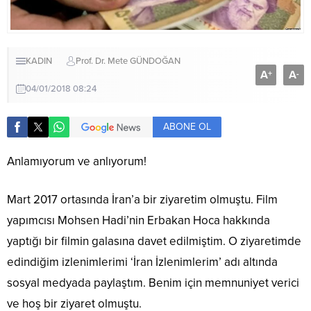
KADIN
Prof. Dr. Mete GÜNDOĞAN
A
A
+
-
04/01/2018 08:24
ABONE OL
Anlamıyorum ve anlıyorum!
Mart 2017 ortasında İran’a bir ziyaretim olmuştu. Film
yapımcısı Mohsen Hadi’nin Erbakan Hoca hakkında
yaptığı bir filmin galasına davet edilmiştim. O ziyaretimde
edindiğim izlenimlerimi ‘İran İzlenimlerim’ adı altında
sosyal medyada paylaştım. Benim için memnuniyet verici
ve hoş bir ziyaret olmuştu.