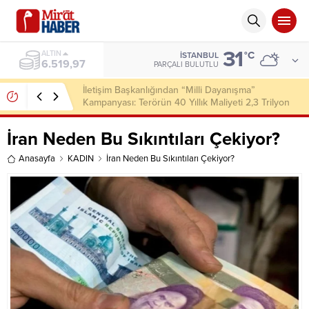
31
ALTIN
°C
İSTANBUL
6.519,97
PARÇALI BULUTLU
İletişim Başkanlığından “Milli Dayanışma”
Kampanyası: Terörün 40 Yıllık Maliyeti 2,3 Trilyon
Dolar
İran Neden Bu Sıkıntıları Çekiyor?
Anasayfa
KADIN
İran Neden Bu Sıkıntıları Çekiyor?