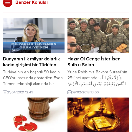
Benzer Konular
Dünyanın ilk milyar dolarlık
Hazır Ol Cenge İster İsen
kadın girişimi bir Türk’ten
Sulh u Salah
Türkiye'nin en başarılı 50 kadın
Yüce Rabbimiz Bakara Suresi’nin
CEO'su arasında gösterilen Esen
251’inci ayetinde: وَلَوْلَا دَفْعُ اللّٰهِ
Tümer, teknoloji alanında bir
النَّاسَ بَعْضَهُمْ بِبَعْضٍ لَفَسَدَتِ الْاَرْضُ
unicorn şirketine sahip olan ilk
وَلٰكِنَّ اللّٰهَ ذُو فَضْلٍ عَلَى الْعَالَم۪ينَ
21/04/2021 12:49
09/02/2018 13:00
kadın CEO olmayı hedefliyor.
“Eğer Allah’ın, insanların bir
kısmının şerrini diğer kısmının
eliyle gidermeseydi yeryüzünde
düzen bozulur, yaşanılmaz hale
gelirdi. Fakat Allah bütün
yaratıklar için büyük bir lütuf ve
inayet sahibidir.” buyurmuştur.