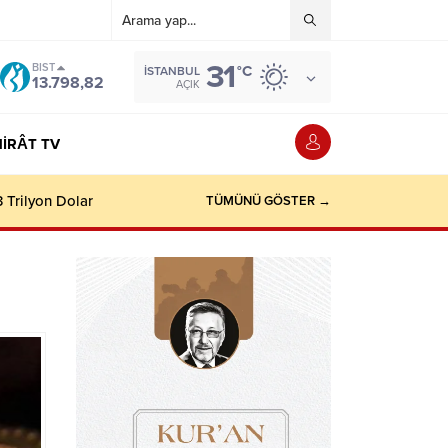
31
BIST
°C
İSTANBUL
13.798,82
AÇIK
IRÂT TV
TÜMÜNÜ GÖSTER →