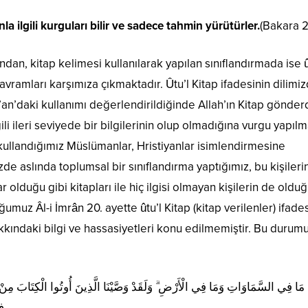
la ilgili kurguları bilir ve sadece tahmin yürütürler.
(Bakara 2
çısından, kitap kelimesi kullanılarak yapılan sınıflandırmada ise û
ur’an’daki kullanımı değerlendirildiğinde Allah’ın Kitap gönder
ili ileri seviyede bir bilgilerinin olup olmadığına vurgu yapıl
kullandığımız Müslümanlar, Hristiyanlar isimlendirmesine
e aslında toplumsal bir sınıflandırma yaptığımız, bu kişileri
ar olduğu gibi kitapları ile hiç ilgisi olmayan kişilerin de oldu
muz Âl-i İmrân 20. ayette ûtu’l Kitap (kitap verilenler) ifades
 hakkındaki bilgi ve hassasiyetleri konu edilmemiştir. Bu durum
هِ مَا فِي السَّمَاوَاتِ وَمَا فِي الْأَرْضِ ۗ وَلَقَدْ وَصَّيْنَا الَّذِينَ أُوتُوا الْكِتَابَ مِنْ قَبْلِ
فِ