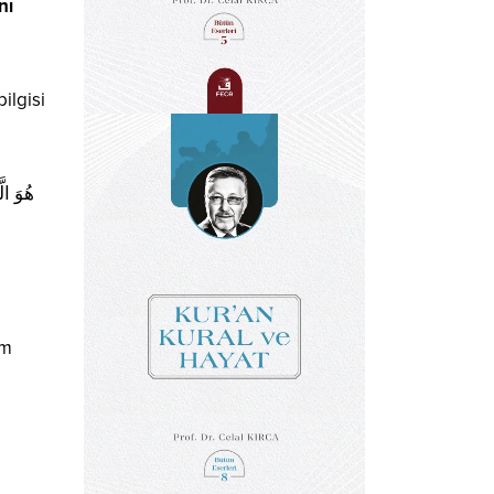
nı
ilgisi
هُوَ الّ
um