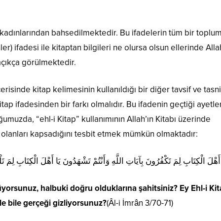
li kadınlarından bahsedilmektedir. Bu ifadelerin tüm bir toplu
ler) ifadesi ile kitaptan bilgileri ne olursa olsun ellerinde Alla
açıkça görülmektedir.
çerisinde kitap kelimesinin kullanıldığı bir diğer tavsif ve tasni
itap ifadesinden bir farkı olmalıdır. Bu ifadenin geçtiği ayetle
muzda, “ehl-i Kitap” kullanımının Allah’ın Kitabı üzerinde
 olanları kapsadığını tesbit etmek mümkün olmaktadır:
أَهْلَ الْكِتَابِ لِمَ تَكْفُرُونَ بِآيَاتِ اللَّهِ وَأَنْتُمْ تَشْهَدُونَ يَا أَهْلَ الْكِتَابِ لِمَ تَ
rtüyorsunuz, halbuki doğru olduklarına şahitsiniz? Ey Ehl-i Kit
le bile gerçeği gizliyorsunuz?
(Âl-i İmrân 3/70-71)