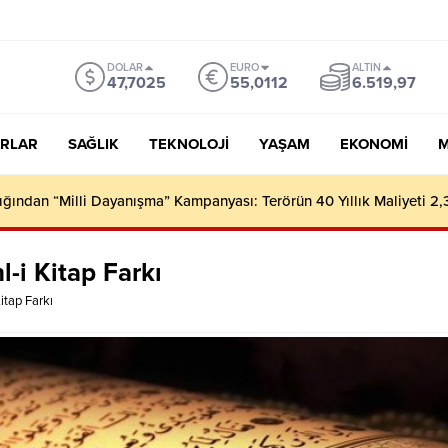
DOLAR
EURO
ALTIN
47,7025
55,0112
6.519,97
RLAR
SAĞLIK
TEKNOLOJI
YAŞAM
EKONOMI
M
l-i Kitap Farkı
Kitap Farkı