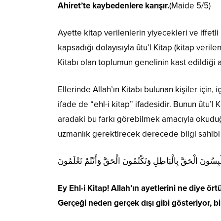
Ahiret’te kaybedenlere karışır.
(Maide 5/5)
Ayette kitap verilenlerin yiyecekleri ve iffet
kapsadığı dolayısıyla ûtu’l Kitap (kitap verilen
Kitabı olan toplumun genelinin kast edildiği 
Ellerinde Allah’ın Kitabı bulunan kişiler için, i
ifade de “ehl-i kitap” ifadesidir. Bunun ûtu’l K
aradaki bu farkı görebilmek amacıyla okuduğu
uzmanlık gerektirecek derecede bilgi sahibi
لْبِسُونَ الْحَقَّ بِالْبَاطِلِ وَتَكْتُمُونَ الْحَقَّ وَأَنْتُمْ تَعْلَمُونَ
Ey Ehl-i Kitap! Allah’ın ayetlerini ne diye ö
Gerçeği neden gerçek dışı gibi gösteriyor, bi