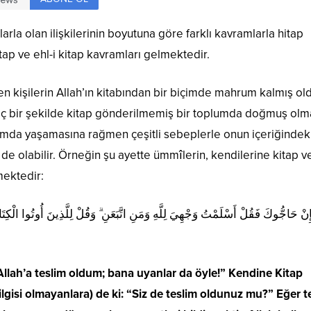
larla olan ilişkilerinin boyutuna göre farklı kavramlarla hitap
tap ve ehl-i kitap kavramları gelmektedir.
 kişilerin Allah’ın kitabından bir biçimde mahrum kalmış old
iç bir şekilde kitap gönderilmemiş bir toplumda doğmuş ol
plumda yaşamasına rağmen çeşitli sebeplerle onun içeriğindek
e olabilir. Örneğin şu ayette ümmîlerin, kendilerine kitap ve
mektedir:
ِنْ حَاجُّوكَ فَقُلْ أَسْلَمْتُ وَجْهِيَ لِلَّهِ وَمَنِ اتَّبَعَنِ ۗ وَقُلْ لِلَّذِينَ أُوتُوا الْكِتَابَ 
e Allah’a teslim oldum; bana uyanlar da öyle!” Kendine Kitap
ilgisi olmayanlara) de ki: “Siz de teslim oldunuz mu?” Eğer t