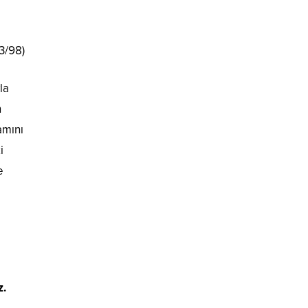
 3/98)
la
n
amını
i
e
z.