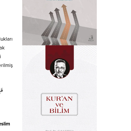
ukları
mak
i
rilmiş
فَإ
eslim