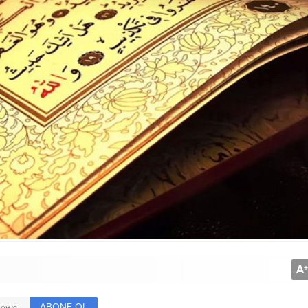
A
+
ABONE OL