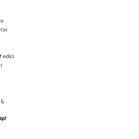
mu
h’ın
f edici
ri
يَا 
ap!