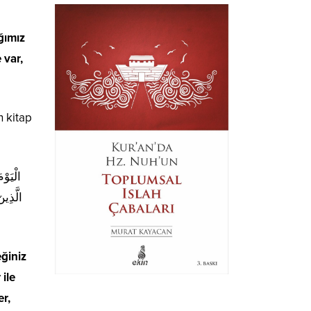
ğımız
 var,
n kitap
الْيَوْ
الَّذِين
eğiniz
 ile
er,