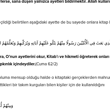
rlerse, sana düşen yalnızca ayetleri bildirmektir. Allah kulları
ildiği belirtilen aşağıdaki ayette de bu sayede onlara kitap b
َذِي بَعَثَ فِي الْأُمِّيِّينَ رَسُولًا مِنْهُمْ يَتْلُو عَلَيْهِمْ آيَاتِهِ وَيُزَكِّيهِمْ وَيُعَلِّمُه
ra, O’nun ayetlerini okur, Kitab’ı ve hikmeti öğreterek onları
pkınlık içindeydiler.
(Cuma 62/2)
topluma mensup olduğu halde o kitaptaki gerçeklerden mahr
leri bir takım kurguları bilen kişiler için de kullanıldığını
وَمِنْهُمْ أُم