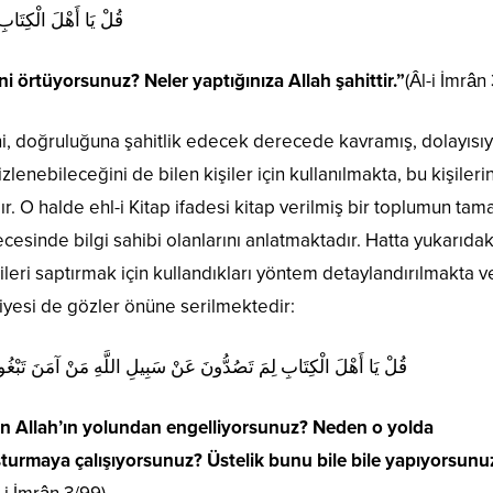
قُلْ يَا أَهْلَ الْكِتَابِ
ini örtüyorsunuz? Neler yaptığınıza Allah şahittir.”
(Âl-i İmrân
rini, doğruluğuna şahitlik edecek derecede kavramış, dolayısıy
lenebileceğini de bilen kişiler için kullanılmakta, bu kişileri
r. O halde ehl-i Kitap ifadesi kitap verilmiş bir toplumun tam
esinde bilgi sahibi olanlarını anlatmaktadır. Hatta yukarıdak
leri saptırmak için kullandıkları yöntem detaylandırılmakta v
iyesi de gözler önüne serilmektedir:
قُلْ يَا أَهْلَ الْكِتَابِ لِمَ تَصُدُّونَ عَنْ سَبِيلِ اللَّهِ مَنْ آمَنَ تَبْغُونَه
den Allah’ın yolundan engelliyorsunuz? Neden o yolda
uşturmaya çalışıyorsunuz? Üstelik bunu bile bile yapıyorsunu