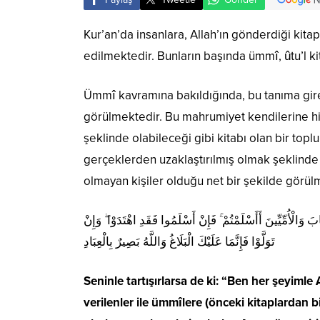
Kur’an’da insanlara, Allah’ın gönderdiği kitap
edilmektedir. Bunların başında ümmî, ûtu’l ki
Ümmî kavramına bakıldığında, bu tanıma giren
görülmektedir. Bu mahrumiyet kendilerine h
şeklinde olabileceği gibi kitabı olan bir to
gerçeklerden uzaklaştırılmış olmak şeklinde d
olmayan kişiler olduğu net bir şekilde görül
وَالْأُمِّيِّينَ أَأَسْلَمْتُمْ ۚ فَإِنْ أَسْلَمُوا فَقَدِ اهْتَدَوْا ۖ وَإِنْ
تَوَلَّوْا فَإِنَّمَا عَلَيْكَ الْبَلَاغُ وَاللَّهُ بَصِيرٌ بِالْعِبَادِ
Seninle tartışırlarsa de ki: “Ben her şeyiml
verilenler ile ümmîlere (önceki kitaplardan b