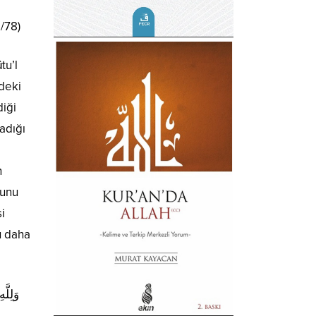
/78)
tu’l
diği
madığı
n
ğunu
i
u daha
وَلِلَّ