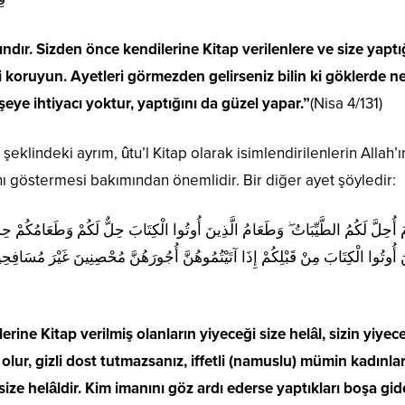
ndır. Sizden önce kendilerine Kitap verilenlere ve size yaptı
i koruyun. Ayetleri görmezden gelirseniz bilin ki göklerde ne
 şeye ihtiyacı yoktur, yaptığını da güzel yapar.”
(Nisa 4/131)
şeklindeki ayrım, ûtu’l Kitap olarak isimlendirilenlerin Allah’ı
ını göstermesi bakımından önemlidir. Bir diğer ayet şöyledir:
مَ أُحِلَّ لَكُمُ الطَّيِّبَاتُ ۖ وَطَعَامُ الَّذِينَ أُوتُوا الْكِتَابَ حِلٌّ لَكُمْ وَطَعَامُكُمْ 
َ أُوتُوا الْكِتَابَ مِنْ قَبْلِكُمْ إِذَا آتَيْتُمُوهُنَّ أُجُورَهُنَّ مُحْصِنِينَ غَيْرَ مُسَافِحِي
lerine Kitap verilmiş olanların yiyeceği size helâl, sizin yiyec
 olur, gizli dost tutmazsanız, iffetli (namuslu) mümin kadınlar
i size helâldir. Kim imanını göz ardı ederse yaptıkları boşa gid