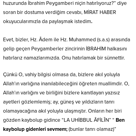
huzurunda İbrahim Peygamberi niçin hatırlıyoruz?” diye
soran bir dostuma verdiğim cevabı, MİRAT HABER
okuyucularımızla da paylaşmak istedim
.
Evet, bizler, Hz. Âdem ile Hz. Muhammed (s.a.s) arasında
gelip geçen Peygamberler zincirinin İBRAHİM halkasını
hatırlarız namazlarımızda. Onu hatırlamak bir sünnettir.
Çünkü O, vahiy bilgisi olmasa da, bizlere akıl yoluyla
Allah’ın varlığına inanılabileceğini öğreten muallimdir. O,
Allah’ın varlığını ve birliğini bizlere kanıtlayan yazısız
ayetleri gözlemlemiş; ay, güneş ve yıldızların tanrı
olamayacağına akıl yoluyla ulaşmıştır. Onların her biri
gözden kaybolup gidince “LA UHİBBUL ÂFİLÎN” “
Ben
kaybolup gidenleri sevmem;
(bunlar tanrı olamaz)”