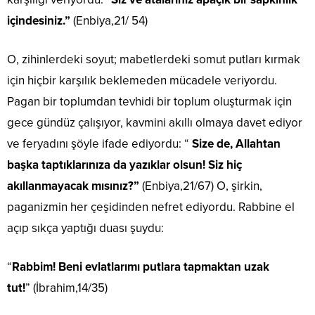
içindesiniz.”
(Enbiya,21/ 54)
O, zihinlerdeki soyut; mabetlerdeki somut putları kırmak
için hiçbir karşılık beklemeden mücadele veriyordu.
Pagan bir toplumdan tevhidi bir toplum oluşturmak için
gece gündüz çalışıyor, kavmini akıllı olmaya davet ediyor
ve feryadını şöyle ifade ediyordu: “
Size de, Allahtan
başka taptıklarınıza da yazıklar olsun! Siz hiç
akıllanmayacak mısınız?”
(Enbiya,21/67) O, şirkin,
paganizmin her çeşidinden nefret ediyordu. Rabbine el
açıp sıkça yaptığı duası şuydu:
“
Rabbim! Beni evlatlarımı putlara tapmaktan uzak
tut!
” (İbrahim,14/35)