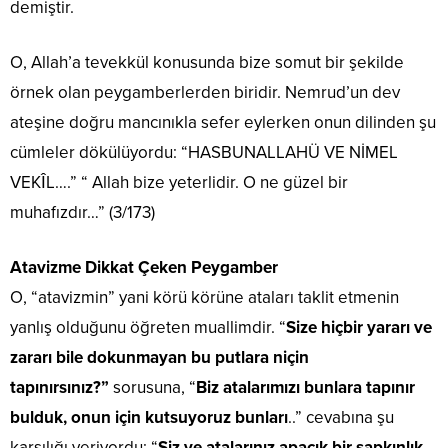
demiştir.
O, Allah’a tevekkül konusunda bize somut bir şekilde
örnek olan peygamberlerden biridir. Nemrud’un dev
ateşine doğru mancınıkla sefer eylerken onun dilinden şu
cümleler dökülüyordu: “HASBUNALLAHÜ VE NİMEL
VEKÎL….” “ Allah bize yeterlidir. O ne güzel bir
muhafızdır…” (3/173)
Atavizme Dikkat Çeken Peygamber
O, “atavizmin” yani körü körüne ataları taklit etmenin
yanlış olduğunu öğreten muallimdir. “
Size hiçbir yararı ve
zararı bile dokunmayan bu putlara niçin
tapınırsınız?”
sorusuna, “
Biz atalarımızı bunlara tapınır
bulduk, onun için kutsuyoruz bunları
..” cevabına şu
karşılığı veriyordu: “
Siz ve atalarınız apaçık bir sapkınlık