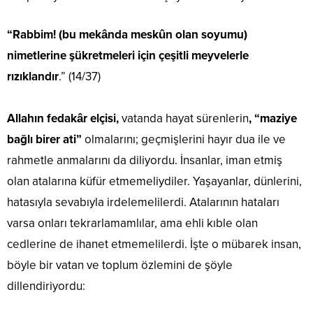
“Rabbim! (bu mekânda meskûn olan soyumu)
nimetlerine şükretmeleri için çeşitli meyvelerle
rızıklandır
.” (14/37)
Allahın fedakâr elçisi,
vatanda hayat sürenlerin
, “maziye
bağlı birer ati”
olmalarını; geçmişlerini hayır dua ile ve
rahmetle anmalarını da diliyordu. İnsanlar, iman etmiş
olan atalarına küfür etmemeliydiler. Yaşayanlar, dünlerini,
hatasıyla sevabıyla irdelemelilerdi. Atalarının hataları
varsa onları tekrarlamamlılar, ama ehli kıble olan
cedlerine de ihanet etmemelilerdi. İşte o mübarek insan,
böyle bir vatan ve toplum özlemini de şöyle
dillendiriyordu: