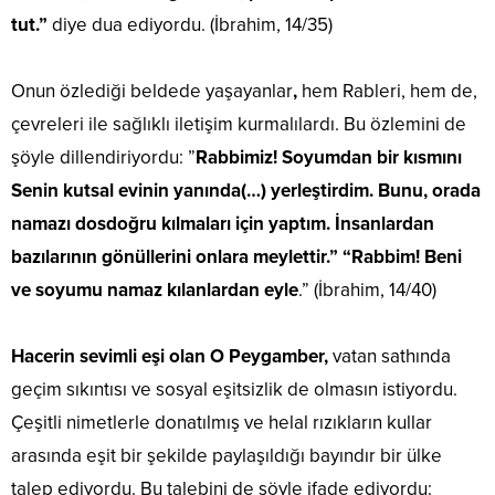
tut.”
diye dua ediyordu. (İbrahim, 14/35)
Onun özlediği beldede yaşayanlar
,
hem Rableri, hem de,
çevreleri ile sağlıklı iletişim kurmalılardı. Bu özlemini de
şöyle dillendiriyordu: ”
Rabbimiz! Soyumdan bir kısmını
Senin kutsal evinin yanında(…) yerleştirdim. Bunu, orada
namazı dosdoğru kılmaları için yaptım. İnsanlardan
bazılarının gönüllerini onlara meylettir.” “Rabbim! Beni
ve soyumu namaz kılanlardan eyle
.” (İbrahim, 14/40)
Hacerin sevimli eşi olan O Peygamber,
vatan sathında
geçim sıkıntısı ve sosyal eşitsizlik de olmasın istiyordu.
Çeşitli nimetlerle donatılmış ve helal rızıkların kullar
arasında eşit bir şekilde paylaşıldığı bayındır bir ülke
talep ediyordu. Bu talebini de şöyle ifade ediyordu: