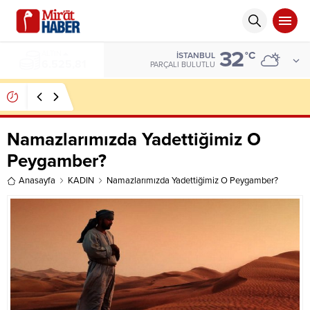
32
ALTIN
°C
İSTANBUL
6.525,81
PARÇALI BULUTLU
FUTBOLUN GÜCÜ
Namazlarımızda Yadettiğimiz O
Peygamber?
Anasayfa
KADIN
Namazlarımızda Yadettiğimiz O Peygamber?