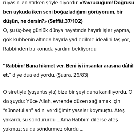
rüyasını anlatırken şöyle diyordu:
«Yavrucuğum! Doğrusu
ben uykuda iken seni boğazladığımı görüyorum, bir
düşün, ne dersin?»
(Saffât,37/102)
O, şu üç-beş günlük dünya hayatında hayırlı işler yapma,
gök kubbenin altında hayırla yad edilme idealini taşıyor,
Rabbinden bu konuda yardım bekliyordu:
“Rabbim! Bana hikmet ver. Beni iyi insanlar arasına dâhil
et,
” diye dua ediyordu. (Şuara, 26/83)
O siretiyle (yaşantısıyla) bize bir şeyi daha kanıtlıyordu. O
da şuydu: Yüce Allah, evrende düzen sağlamak için
“sünnetullah” adını verdiğimiz yasalar koymuştu. Ateş
yakardı, su söndürürdü….Ama Rabbim dilerse ateş
yakmaz; su da söndürmez olurdu …