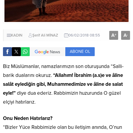
A
A
+
-
KADIN
Şerif Ali MİNAZ
06/02/2018 08:55
ABONE OL
Biz Müslümanlar, namazlarımızın son oturuşunda “Salli-
barik dualarını okuruz.
“Allahım! İbrahim (a.s)e ve âline
salât eylediğin gibi, Muhammedimize ve âline de salat
eyle!”
diye dua ederiz. Rabbimizin huzurunda O güzel
elçiyi hatırlarız.
Onu Neden Hatırlarız?
“Bizler Yüce Rabbimizle olan bu iletişim anında, O’nun