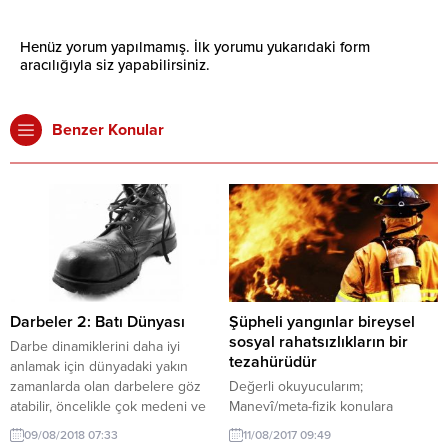
Henüz yorum yapılmamış. İlk yorumu yukarıdaki form
aracılığıyla siz yapabilirsiniz.
Benzer Konular
Darbeler 2: Batı Dünyası
Şüpheli yangınlar bireysel
sosyal rahatsızlıkların bir
Darbe dinamiklerini daha iyi
tezahürüdür
anlamak için dünyadaki yakın
zamanlarda olan darbelere göz
Değerli okuyucularım;
atabilir, öncelikle çok medeni ve
Manevî/meta-fizik konulara
darbe olmaz sanılan Batı’daki
meraklı bir sosyal bilimci olarak
09/08/2018 07:33
11/08/2017 09:49
darbe girişim ve tehditlerine
edindiğim şahsî tecrübelerimden