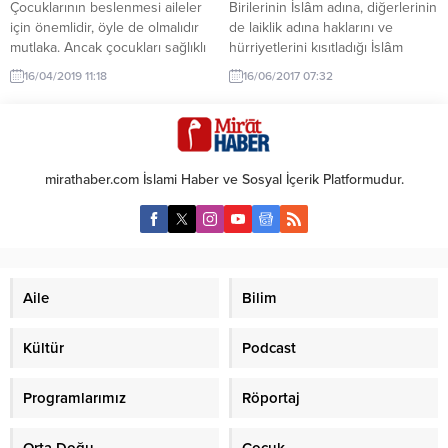
Çocuklarının beslenmesi aileler
Birilerinin İslâm adına, diğerlerinin
için önemlidir, öyle de olmalıdır
de laiklik adına haklarını ve
mutlaka. Ancak çocukları sağlıklı
hürriyetlerini kısıtladığı İslâm
beslenmeye teşvik ederken bazı
kadını, İslâmî çizgiden ödün
16/04/2019 11:18
16/06/2017 07:32
hatalar yapılabiliyor. ELİF Elif
vermeden ayağa kalkmaya
okulumuzun çok sevimli
çalışmalıdır. Örtünme Emrinin
öğrencilerinden biriydi.
Kendilerine Karşı
Öğretmeni Elif’in son günlerde
Uygulanmayabileceği
midesinin bulandığı gerekçesiyle
KişilerKimlerdir? Kendilerine karşı
mirathaber.com İslami Haber ve Sosyal İçerik Platformudur.
hiçbir şey yemediğini fark etti.
vücudun örtüleceği kişiler bütün
Durumu aileye açtığımızda ailede
erkekler değil, yalnızca
son zamanlardaki bu iştahsızlığı
kendileriyle evlenilebilecek olan
fark ettiklerini hatta doktora
erkeklerdir. Kendileriyle ebediyen
gittiklerini...
evlenilemeyecek olan erkeklerle,
ailenin bir parçası olmuş hizmetçi
Aile
Bilim
konumundaki...
Kültür
Podcast
Programlarımız
Röportaj
Orta Doğu
Çocuk