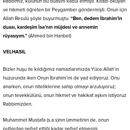
Rabbimiz, kulunun bu duasını kabul etmişti. Kitabı okuyan
ve hikmeti öğreten bir Peygamber göndermişti. Onun için
Allah Resulü şöyle buyurmuştu:
“Ben, dedem İbrahim’in
duası, kardeşim İsa’nın müjdesi ve annemin
rüyasıyım.”
(Ahmed bin Hanbel)
VELHASIL
Bizler huşu ile kıldığımız namazlarımızda Yüce Allah’ın
huzurunda iken Onun İbrahim’ini de yad ediyoruz. Onu
anarken, onun niteliklerine sahip olmayı arzuluyoruz;
onun tevekkülünü, onun hikmet ve hakikat aşkını istiyoruz
Rabbimizden.
Muhammet Mustafa (s.a.s)nın ümmetinin de, onun
putlardan nefret ettiği kadar nefret etmesini,