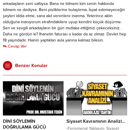
arkadaşların seni sattıysa. Bana ne bilmem kim senin hakkında
bilmem ne dediyse. Beni pisliklerine bulaştırma. İspat edemeyeceğin
şeyleri iddia etme, sana akıl verenlere inanma. Yeterince aklın
olduğuna inanıyorum etrafındakilere uyup kendini küçük düşürme.
Sen ve sevgili arkadaşların bir gün mutlaka ettiğinizi çekeceksiniz.
Daha ne gördün ki? İhanetin faturası o kadar da az olmaz. Devlet hep
18 yaşındadır. Hainin yaptıkları asla yanına kalmaz bilesin.
Cevap Ver
Benzer Konular
DİNİ SÖYLEMİN
Siyaset Kavramının Analizi…
DOĞRULAMA GÜCÜ
-Fenomenal Yaklaşım- Siyaset