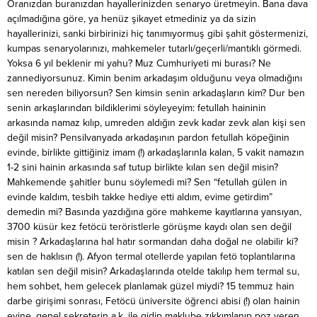
Oranızdan buranızdan hayallerinizden senaryo üretmeyin. Bana dava
açılmadığına göre, ya henüz şikayet etmediniz ya da sizin
hayallerinizi, sanki birbirinizi hiç tanımıyormuş gibi şahit göstermenizi,
kumpas senaryolarınızı, mahkemeler tutarlı/geçerli/mantıklı görmedi.
Yoksa 6 yıl beklenir mi yahu? Muz Cumhuriyeti mi burası? Ne
zannediyorsunuz. Kimin benim arkadaşım olduğunu veya olmadığını
sen nereden biliyorsun? Sen kimsin senin arkadaşların kim? Dur ben
senin arkaşlarından bildiklerimi söyleyeyim: fetullah haininin
arkasında namaz kılıp, umreden aldığın zevk kadar zevk alan kişi sen
değil misin? Pensilvanyada arkadaşının pardon fetullah köpeğinin
evinde, birlikte gittiğiniz imam (!) arkadaşlarınla kalan, 5 vakit namazın
1-2 sini hainin arkasında saf tutup birlikte kılan sen değil misin?
Mahkemende şahitler bunu söylemedi mi? Sen “fetullah gülen in
evinde kaldım, tesbih takke hediye etti aldım, evime getirdim”
demedin mi? Basında yazdığına göre mahkeme kayıtlarına yansıyan,
3700 küsür kez fetöcü teröristlerle görüşme kaydı olan sen değil
misin ? Arkadaşlarına hal hatır sormandan daha doğal ne olabilir ki?
sen de haklısın (!). Afyon termal otellerde yapılan fetö toplantılarına
katılan sen değil misin? Arkadaşlarında otelde takılıp hem termal su,
hem sohbet, hem gelecek planlamak güzel miydi? 15 temmuz hain
darbe girişimi sonrası, Fetöcü üniversite öğrenci abisi (!) olan hainin
evine, genel sekreterin a.k. ile gidip maklube zıkkımlanıp poz veren