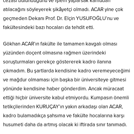
cezası bulunduğunu ve işlem yaparsak kamudan
atılacağını söyleyerek şikâyetçi olmadı. ACAR yine çok
geçmeden Dekanı Prof. Dr. Elçin YUSUFOĞLU’nu ve
fakültesindeki bazı hocaları da tehdit etti.
Gökhan ACAR’ın fakülte ile tamamen kavgalı olması
yüzünden doçent olmasına rağmen üzerindeki
soruşturmaları gerekçe göstererek kadro ilanına
çıkmadım. Bu şartlarda kendisine kadro veremeyeceğimi
ve mağdur olmaması için başka bir üniversiteye gitmesi
yönünde kendisine haber gönderdim. Ancak müracaat
ettiği hiçbir üniversite kabul etmiyordu. Kumpasın önemli
tetikçilerinden KURUÇAY’ın yakın arkadaşı olan ACAR,
kadro bulamadıkça şahsıma ve fakülte hocalarına karşı
husumeti daha da artmış olacak ki iftirada sınır tanımadı.