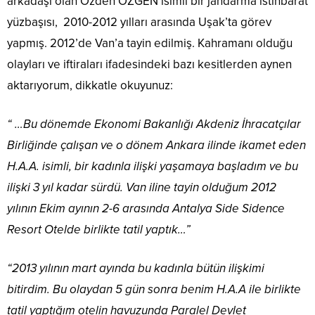
arkadaşı olan Özden ÖZGEN isimli bir jandarma istihbarat
yüzbaşısı, 2010-2012 yılları arasında Uşak’ta görev
yapmış. 2012’de Van’a tayin edilmiş. Kahramanı olduğu
olayları ve iftiraları ifadesindeki bazı kesitlerden aynen
aktarıyorum, dikkatle okuyunuz:
“ …Bu dönemde Ekonomi Bakanlığı Akdeniz İhracatçılar
Birliğinde çalışan ve o dönem Ankara ilinde ikamet eden
H.A.A. isimli, bir kadınla ilişki yaşamaya başladım ve bu
ilişki 3 yıl kadar sürdü. Van iline tayin olduğum 2012
yılının Ekim ayının 2-6 arasında Antalya Side Sidence
Resort Otelde birlikte tatil yaptık…”
“2013 yılının mart ayında bu kadınla bütün ilişkimi
bitirdim. Bu olaydan 5 gün sonra benim H.A.A ile birlikte
tatil yaptığım otelin havuzunda Paralel Devlet