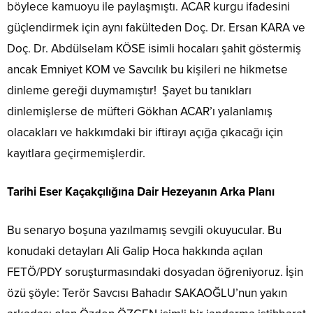
böylece kamuoyu ile paylaşmıştı. ACAR kurgu ifadesini
güçlendirmek için aynı fakülteden Doç. Dr. Ersan KARA ve
Doç. Dr. Abdülselam KÖSE isimli hocaları şahit göstermiş
ancak Emniyet KOM ve Savcılık bu kişileri ne hikmetse
dinleme gereği duymamıştır! Şayet bu tanıkları
dinlemişlerse de müfteri Gökhan ACAR’ı yalanlamış
olacakları ve hakkımdaki bir iftirayı açığa çıkacağı için
kayıtlara geçirmemişlerdir.
Tarihi Eser Kaçakçılığına Dair Hezeyanın Arka Planı
Bu senaryo boşuna yazılmamış sevgili okuyucular. Bu
konudaki detayları Ali Galip Hoca hakkında açılan
FETÖ/PDY soruşturmasındaki dosyadan öğreniyoruz. İşin
özü şöyle: Terör Savcısı Bahadır SAKAOĞLU’nun yakın