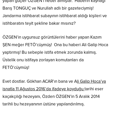
yapan güçler ÖZGEN’i hedef almışlar. Haberin kaynağı
Barış TONGUÇ ve Nurullah adlı bir gazeteciymiş!
Jandarma istihbarat subayının istihbarat aldığı kişileri ve
istihbaratını teyit şekline bakar mısınız?
ÖZGEN’in uygunsuz görüntülerini haber yapan Kazım
ŞEN meğer FETÖ’cüymüş! Ona bu haberi Ali Galip Hoca
yaptırmış! Bu sebeple istifa etmek zorunda kalmış.
Üstelik onu istifaya zorlayan komutanları da
FETÖ’cüymüş!
Evet dostlar. Gökhan ACAR’ın bana ve A
li Galip Hoca’ya
isnatla 11 Ağustos 2016’da ifadeye koyduğu
tarihi eser
kaçakçılığı hezeyanı, Özden ÖZGEN’in 5 Aralık 2014
tarihli bu hezeyanının üstüne yapılandırılmış.