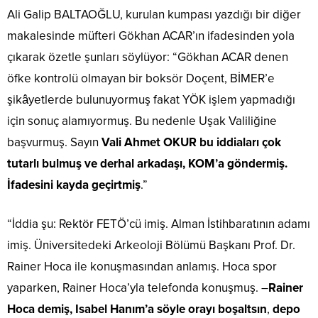
Ali Galip BALTAOĞLU, kurulan kumpası yazdığı bir diğer
makalesinde müfteri Gökhan ACAR’ın ifadesinden yola
çıkarak özetle şunları söylüyor: “Gökhan ACAR denen
öfke kontrolü olmayan bir boksör Doçent, BİMER’e
şikâyetlerde bulunuyormuş fakat YÖK işlem yapmadığı
için sonuç alamıyormuş. Bu nedenle Uşak Valiliğine
başvurmuş. Sayın
Vali Ahmet OKUR bu iddiaları çok
tutarlı bulmuş ve derhal arkadaşı, KOM’a göndermiş.
İfadesini kayda geçirtmiş
.”
“İddia şu: Rektör FETÖ’cü imiş. Alman İstihbaratının adamı
imiş. Üniversitedeki Arkeoloji Bölümü Başkanı Prof. Dr.
Rainer Hoca ile konuşmasından anlamış. Hoca spor
yaparken, Rainer Hoca’yla telefonda konuşmuş. –
Rainer
Hoca demiş, Isabel Hanım’a söyle orayı boşaltsın
,
depo