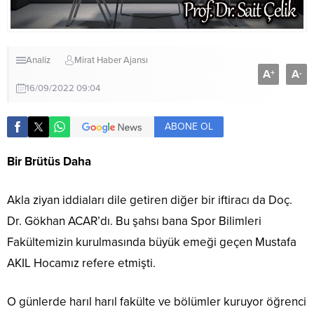
Analiz
Mirat Haber Ajansı
A
A
+
-
16/09/2022 09:04
ABONE OL
Bir Brütüs Daha
Akla ziyan iddiaları dile getiren diğer bir iftiracı da Doç.
Dr. Gökhan ACAR’dı. Bu şahsı bana Spor Bilimleri
Fakültemizin kurulmasında büyük emeği geçen Mustafa
AKIL Hocamız refere etmişti.
O günlerde harıl harıl fakülte ve bölümler kuruyor öğrenci