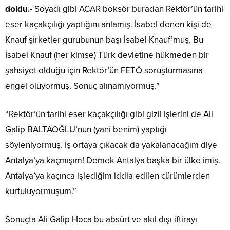
doldu.-
Soyadı gibi ACAR boksör buradan Rektör’ün tarihi
eser kaçakçılığı yaptığını anlamış. İsabel denen kişi de
Knauf şirketler gurubunun başı İsabel Knauf’muş. Bu
İsabel Knauf (her kimse) Türk devletine hükmeden bir
şahsiyet olduğu için Rektör’ün FETÖ soruşturmasına
engel oluyormuş. Sonuç alınamıyormuş.”
“Rektör’ün tarihi eser kaçakçılığı gibi gizli işlerini de Ali
Galip BALTAOĞLU’nun (yani benim) yaptığı
söyleniyormuş. İş ortaya çıkacak da yakalanacağım diye
Antalya’ya kaçmışım! Demek Antalya başka bir ülke imiş.
Antalya’ya kaçınca işlediğim iddia edilen cürümlerden
kurtuluyormuşum.”
Sonuçta Ali Galip Hoca bu absürt ve akıl dışı iftirayı