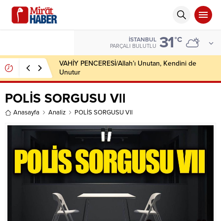
31
°C
İSTANBUL
PARÇALI BULUTLU
VAHİY PENCERESİ/Allah’ı Unutan, Kendini de
Unutur
POLİS SORGUSU Vll
Anasayfa
Analiz
POLİS SORGUSU Vll