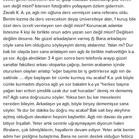
sen değil misin? İstersen fotoğrafını yollayayım özlem giderirsin.
Zavallı K. A. ya, agb nin oğluna ders vermişsin sana referans oldu.
Benim kızıma da ders vereceksin deyip üniversiteye alan, 1 kuruş bile
özel ders ücreti vermeyen sen değil misin? Korunacak adamlar
listesine 4 kişi ile birlikte onun adını yazan sen değil misin? Değilsen
değilim desene. Ne güzel arkadaşların varmış (!). Bana arkadaşını
söyle sana kim olduğunu söyleyeyim demiş atalarımız. Yalan mı? Dur
bak bir olayda ben sana anlatayım sen agb ile birlikte mahvettiğin k.a.
ya sor. Açığa alındıktan 3 4 gün sonra beni telefonla arayıp güzel
sanatlar fakültesi arkası otoparka çağırıp, benim arabamın içinde
otururken olayları anlatıp “eğer başıma bir iş getirirlerse agb nin de
saitinde …. diye başlayan bir cümle kurmuş mu acaba? K.a. yok böyle
cümle kurmadım diyorsa agb ye sor bakalım k.a ya “herkes başına
yağan karı eritsin şimdilik uzak dur sait hocadan” demiş mi dememiş
mi? Agb sana doğrusunu söyler. Yoksa ben bu kar meselesini
nereden bileyim. Arkadaşın ya agb, böyle birşey dememişse sana
söyler. Ya dur bir dakika bu doğru mu acaba? Bak sait bey aleyhine
açtmış olduğum davaların hepsini kaybettin. Agb nin davası da yarın
bitiyor İnşallah. Yeter artık seninle uğraşmayayım diyorum halen
iftiraların, çok bilmişliklerin, hayallerin devam ediyor. Yeter artık benim
adımı her pisliğine bulaştırma. Bana ne senin destek olduğun fetöcü