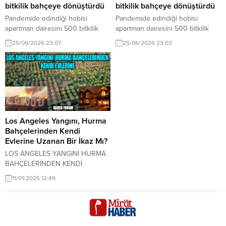
bitkilik bahçeye dönüştürdü
bitkilik bahçeye dönüştürdü
Pandemide edindiği hobisi
Pandemide edindiği hobisi
apartman dairesini 500 bitkilik
apartman dairesini 500 bitkilik
bahçeye dönüştürdü hakkında
bahçeye dönüştürdü hakkında
25/06/2026 23:07
25/06/2026 23:03
son gelişmeler. Pandemide
son gelişmeler. Pandemide
edindiği hobisi apartman dairesini
edindiği hobisi apartman dairesini
500 bitkilik bahçeye dönüştüren
500 bitkilik bahçeye dönüştüren
bir kişi, yeşil alan yaratmanın
bir kişi, yeşil alan yaratmanın
önemini gözler önüne seriyor.
önemini gözler önüne seriyor.
Los Angeles Yangını, Hurma
Bahçelerinden Kendi
Evlerine Uzanan Bir İkaz Mı?
LOS ANGELES YANGINI HURMA
BAHÇELERİNDEN KENDİ
EVLERİNE UZANAN BİR İKAZ MI?
11/01/2025 12:49
2003 yılında Irak’ın bereketli
topraklarında, ABD askerlerinin
hurma bahçelerini ateşe verdiği
görüntüler yürekleri sızlatmıştı.
Bu sadece ağaçların yanışı değil;