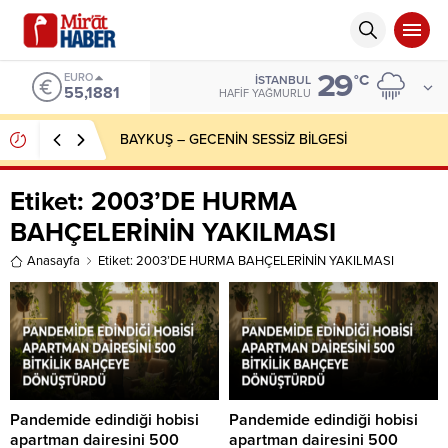
29
EURO
°C
İSTANBUL
55,1881
HAFIF YAĞMURLU
BAYKUŞ – GECENİN SESSİZ BİLGESİ
Etiket:
2003’DE HURMA
BAHÇELERİNİN YAKILMASI
Anasayfa
Etiket: 2003’DE HURMA BAHÇELERİNİN YAKILMASI
Pandemide edindiği hobisi
Pandemide edindiği hobisi
apartman dairesini 500
apartman dairesini 500