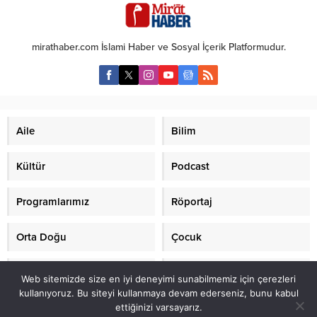
tesise düzenlediği saldırı sonrası
sert tepki gösterdi. Arakçi,
“Olabilecek tüm tehlikeli
mirathaber.com İslami Haber ve Sosyal İçerik Platformudur.
sonuçlardan ABD sorumludur”
dedi ve bu saldırının uluslararası
hukukun açık bir ihlali olduğunu
vurguladı. İran Dışişleri Bakanı...
Aile
Bilim
Kültür
Podcast
Programlarımız
Röportaj
Orta Doğu
Çocuk
Mirat TV
Makaleler
Web sitemizde size en iyi deneyimi sunabilmemiz için çerezleri
kullanıyoruz. Bu siteyi kullanmaya devam ederseniz, bunu kabul
ettiğinizi varsayarız.
2021 mirathaber.com, tüm hakları saklıdır.© Mirat Haber Anadolu Ajansı