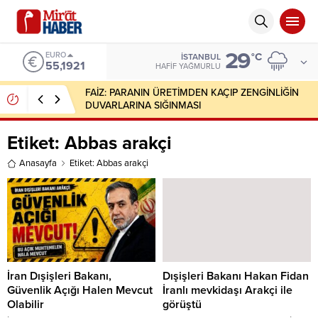
29
EURO
°C
İSTANBUL
55,1921
HAFIF YAĞMURLU
FAİZ: PARANIN ÜRETİMDEN KAÇIP ZENGİNLİĞİN
DUVARLARINA SIĞINMASI
Etiket:
Abbas arakçi
Anasayfa
Etiket: Abbas arakçi
İran Dışişleri Bakanı,
Dışişleri Bakanı Hakan Fidan
Güvenlik Açığı Halen Mevcut
İranlı mevkidaşı Arakçi ile
Olabilir
görüştü