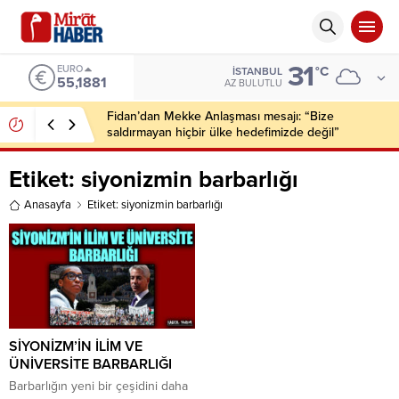
31
EURO
°C
İSTANBUL
55,1881
AZ BULUTLU
Fidan’dan Mekke Anlaşması mesajı: “Bize
saldırmayan hiçbir ülke hedefimizde değil”
Etiket:
siyonizmin barbarlığı
Anasayfa
Etiket: siyonizmin barbarlığı
SİYONİZM’İN İLİM VE
ÜNİVERSİTE BARBARLIĞI
Barbarlığın yeni bir çeşidini daha