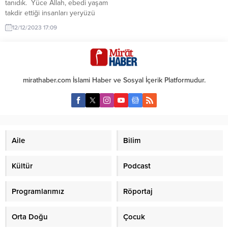
tanıdık. Yüce Allah, ebedi yaşam
takdir ettiği insanları yeryüzü
hayatında denemeye uğratacağı
12/12/2023 17:09
için onları insanlık değerlerine ve
bu değerlerin zıtlarına eğilimde
yaratmıştır. Şanı yüce olan Allah
bütün peygamberleri ve onlara
indirdiği kutsal kitapları, insanlığın
mirathaber.com İslami Haber ve Sosyal İçerik Platformudur.
insanlık değerleri üzerinde
yaşamaları ve barbarlıktan
korunmaları için göndermiştir. Bu
değerlerden...
Aile
Bilim
Kültür
Podcast
Programlarımız
Röportaj
Orta Doğu
Çocuk