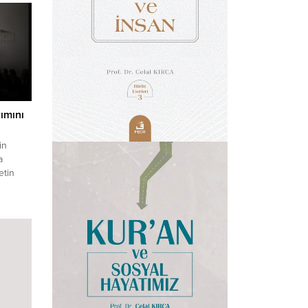
ımını
in
a
etin