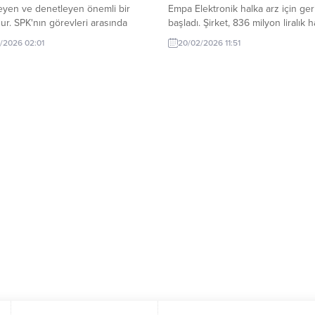
eyen ve denetleyen önemli bir
Empa Elektronik halka arz için ger
r. SPK'nın görevleri arasında
başladı. Şirket, 836 milyon liralık h
cıları korumak ve piyasa düzenini
arzı için talep toplama sürecini
/2026 02:01
20/02/2026 11:51
k yer alır.
başlatmaya hazırlanıyor. Bu gelişm
yatırımcılar ve sektör için önemli 
olarak değerlendiriliyor.