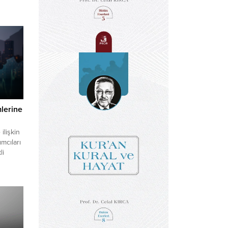
mlerine
ilişkin
ımcıları
li