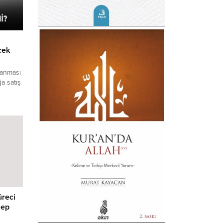
cek
lanması
a satış
iyasa
ımcılar
üreci
lep