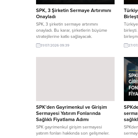
SPK, 3 Şirketin Sermaye Artırımını
Türkiy
Onayladı
Birleş
SPK, 3 şirketin sermaye artırımını
Türkiye
onayladı. Bu karar, şirketlerin büyüme
birleşt
stratejilerine katkı sağlayacak.
birleş
bir değ
31/07/2026 09:39
27/07
SPK’den Gayrimenkul ve Girişim
SPKden
Sermayesi Yatırım Fonlarında
sermay
Sağlıklı Fiyatlama Adımı
sağlık
SPK gayrimenkul girişim sermayesi
SPKden 
yatırım fonları hakkında son gelişmeler.
sermaye