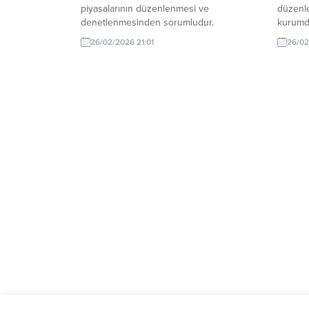
piyasalarının düzenlenmesi ve
düzenl
denetlenmesinden sorumludur.
kurumdu
yatırım
26/02/2026 21:01
26/02
sağlama