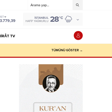
28
IST
°C
İSTANBUL
3.779,39
HAFIF YAĞMURLU
IRÂT TV
TÜMÜNÜ GÖSTER →