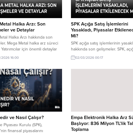
etal Halka Arzı: Son
SPK Açığa Satış İşlemlerini
eler ve Detaylar
Yasakladı, Piyasalar Etkilene
Mi?
tal Halka Arzı hakkında son
ler. Mega Metal halka arz süreci
SPK açığa satış işlemlerinin yasak
 Yatırımcılar için önemli detaylar
hakkında son gelişmeler. SPK, açığ
şmeler burada.
işlemlerini yasakladı. Bu kararın p
/2026 16:00
02/03/2026 00:17
üzerindeki etkileri tartışılıyor. Yatır
için önemli gelişmeler kapıda.
dir ve Nasıl Çalışır?
Empa Elektronik Halka Arz S
Başlıyor: 836 Milyon TL’lik Ta
 Piyasası Kurulu (SPK),
Toplama
'nin finansal piyasalarını