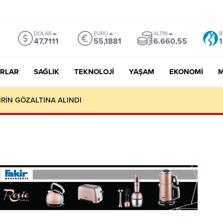
DOLAR
EURO
ALTIN
B
47,7111
55,1881
6.660,55
1
RLAR
SAĞLIK
TEKNOLOJI
YAŞAM
EKONOMI
M
MASI NEREYE VARIR? TÜRKİYE NE KAZANIR, NE KAYBEDER?