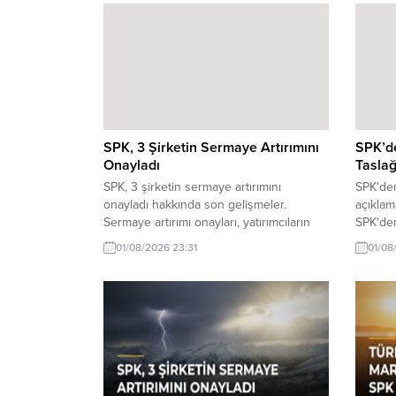
SPK, 3 Şirketin Sermaye Artırımını
SPK’de
Onayladı
Taslağ
SPK, 3 şirketin sermaye artırımını
SPK'den
onayladı hakkında son gelişmeler.
açıklam
Sermaye artırımı onayları, yatırımcıların
SPK'den
dikkatini çekti. SPK'nın aldığı kararlar, bu
yatırımc
01/08/2026 23:31
01/08
şirketlerin büyüme potansiyelini artırabilir.
yardımc
rehberi