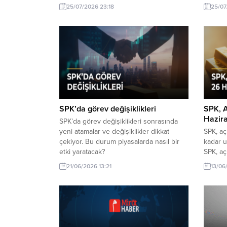
SPK, gayrimenkul ve girişim sermayesi
fiyatla
25/07/2026 23:18
25/07
yatırım fonlarında sağlıklı fiyatlama
SPK, ga
adımları atarak piyasalardaki belirsizliği
yatırım 
azaltmayı hedefliyor.
adımlar
yatırımc
hedefli
SPK’da görev değişiklikleri
SPK, A
Hazira
SPK’da görev değişiklikleri sonrasında
yeni atamalar ve değişiklikler dikkat
SPK, aç
çekiyor. Bu durum piyasalarda nasıl bir
kadar u
etki yaratacak?
SPK, aç
kadar u
21/06/2026 13:21
13/06
piyasal