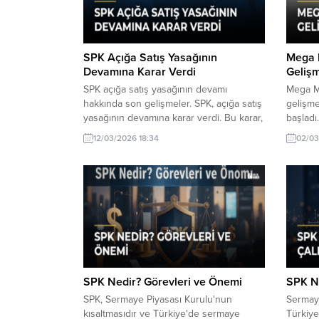
SPK Açığa Satış Yasağının
Mega M
Devamına Karar Verdi
Gelişm
SPK açığa satış yasağının devamı
Mega Me
hakkında son gelişmeler. SPK, açığa satış
gelişme
yasağının devamına karar verdi. Bu karar,
başladı.
piyasadaki spekülasyonları önleme amacı
ve geli
12/03/2026 18:34
02/03
taşıyor ve yatırımcılar için önemli
sonuçlar doğurabilir.
SPK Nedir? Görevleri ve Önemi
SPK Ne
SPK, Sermaye Piyasası Kurulu'nun
Sermaye
kısaltmasıdır ve Türkiye'de sermaye
Türkiye