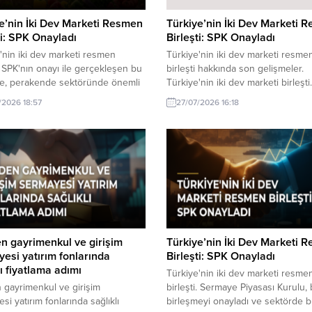
e’nin İki Dev Marketi Resmen
Türkiye’nin İki Dev Marketi 
ti: SPK Onayladı
Birleşti: SPK Onayladı
'nin iki dev marketi resmen
Türkiye'nin iki dev marketi resme
i. SPK'nın onayı ile gerçekleşen bu
birleşti hakkında son gelişmeler.
me, perakende sektöründe önemli
Türkiye'nin iki dev marketi birleşti.
işime işaret ediyor.
Sermaye Piyasası Kurulu (SPK) ona
/2026 18:57
27/07/2026 16:18
bu önemli adım atıldı. Ekonomik etk
merakla bekleniyor.
 gayrimenkul ve girişim
Türkiye’nin İki Dev Marketi 
esi yatırım fonlarında
Birleşti: SPK Onayladı
lı fiyatlama adımı
Türkiye'nin iki dev marketi resme
gayrimenkul ve girişim
birleşti. Sermaye Piyasası Kurulu,
si yatırım fonlarında sağlıklı
birleşmeyi onayladı ve sektörde 