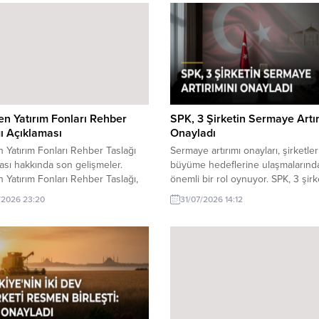
n Yatırım Fonları Rehber
SPK, 3 Şirketin Sermaye Artır
ı Açıklaması
Onayladı
 Yatırım Fonları Rehber Taslağı
Sermaye artırımı onayları, şirketler
ası hakkında son gelişmeler.
büyüme hedeflerine ulaşmalarınd
 Yatırım Fonları Rehber Taslağı,
önemli bir rol oynuyor. SPK, 3 şirk
ıların bilinçli kararlar almasına
sermaye artırımını onayladı.
/2026 23:20
31/07/2026 14:12
ı olmak amacıyla hazırlanmıştır. Bu
n detayları hakkında bilgi edinin.