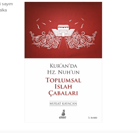
i sayım
alka
e,
bir adım