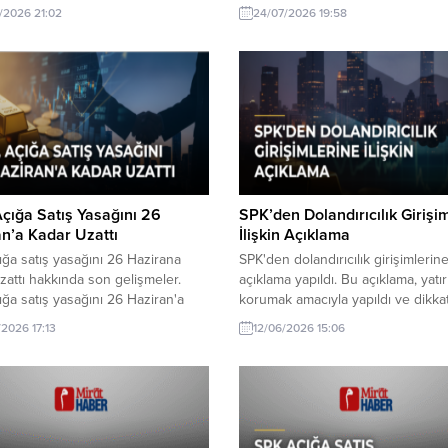
ma adımı hakkında son gelişmeler.
değişimlerin habercisi oldu.
/2026 21:02
24/07/2026 19:58
yrimenkul ve girişim sermayesi
fonlarında sağlıklı fiyatlama
ı atıyor. Bu düzenlemeler,
ıların güvenini artırmayı
yor.
çığa Satış Yasağını 26
SPK’den Dolandırıcılık Girişi
n’a Kadar Uzattı
İlişkin Açıklama
ığa satış yasağını 26 Hazirana
SPK'den dolandırıcılık girişimlerine 
zattı hakkında son gelişmeler.
açıklama yapıldı. Bu açıklama, yatır
ığa satış yasağını 26 Haziran'a
korumak amacıyla yapıldı ve dikkat
zatma kararı aldı. Bu gelişme,
olunması gerektiği vurgulandı.
/2026 17:13
12/06/2026 15:06
ardaki dalgalanmaları etkileyecek.