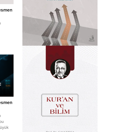
Resmen
n
yı ile
ileri
Resmen
n
 bu
büyük