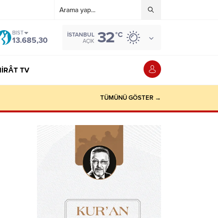
32
BIST
°C
İSTANBUL
13.685,30
AÇIK
IRÂT TV
TÜMÜNÜ GÖSTER →