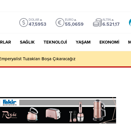
DOLAR
EURO
ALTIN
47,5953
55,0659
6.521,17
RLAR
SAĞLIK
TEKNOLOJI
YAŞAM
EKONOMI
M
Emperyalist Tuzakları Boşa Çıkaracağız