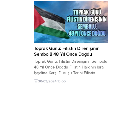
Toprak Günü: Filistin Direnişinin
Sembolü 48 Yıl Önce Doğdu
Toprak Günü: Filistin Direnişinin Sembolü
48 Yıl Önce Doğdu Filistin Halkının İsrail
İşgaline Karşı Duruşu Tarihi Filistin
toprakları, yıllardır İsrail’in işgaline maruz
30/03/2024 13:00
kalmıştır. Ancak Filistin halkı, bu işgale
karşı direnişini sürdürmektedir. Bununla
beraber Toprak Günü, bu direnişin
sembolü olarak her yıl kutlanmaktadır.
Toprak Günü, Filistin halkının topraklarına
olan bağlılığını gösterir....