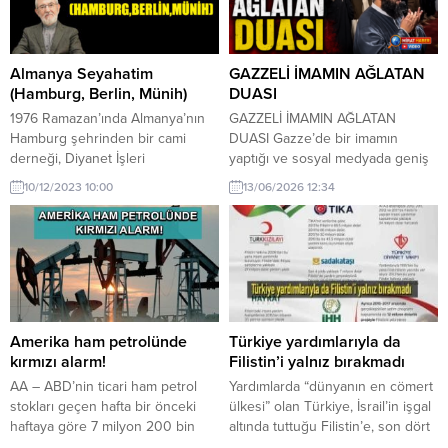
Almanya Seyahatim
GAZZELİ İMAMIN AĞLATAN
(Hamburg, Berlin, Münih)
DUASI
1976 Ramazan’ında Almanya’nın
GAZZELİ İMAMIN AĞLATAN
Hamburg şehrinden bir cami
DUASI Gazze’de bir imamın
derneği, Diyanet İşleri
yaptığı ve sosyal medyada geniş
Başkanlığı’ndan Ramazan ayında
yankı uyandıran dua, dinleyenleri
10/12/2023 10:00
13/06/2026 12:34
vaaz etmek üzere bir hoca istedi.
gözyaşlarına boğdu. Duasında
Diyanet’te üst düzey bir görevli
ümmetin sessizliğinden ve yalnız
olan Hamdi Mert’in tavsiyesi
bırakılmışlık hissinden söz eden
üzerine benim ismimde karar
imam, “Bizi kime bırakıyorsun Ey
kılındı. Diyanet’in organize ettiği
Allah’ım?” niyazıyla yüreklerde
bir grup olarak kara yoluyla
derin bir iz bıraktı. İnsanın da
Almanya’ya gittik. Ben Hamburg’a
toplumların da zaman zaman
geçtim. 44 yıl geçti. Takip...
kendilerini yalnız hissettiği
Amerika ham petrolünde
Türkiye yardımlarıyla da
dönemler olur....
kırmızı alarm!
Filistin’i yalnız bırakmadı
AA – ABD’nin ticari ham petrol
Yardımlarda “dünyanın en cömert
stokları geçen hafta bir önceki
ülkesi” olan Türkiye, İsrail’in işgal
haftaya göre 7 milyon 200 bin
altında tuttuğu Filistin’e, son dört
varil azaldı. ABD Enerji
yılda kamu kurumları ve yardım