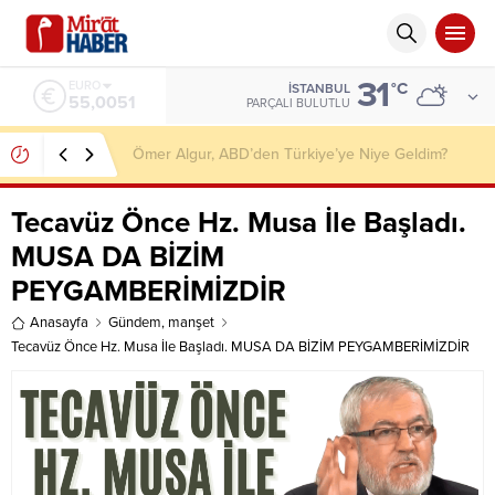
31
ALTIN
°C
İSTANBUL
6.584,66
PARÇALI BULUTLU
Boynukalın’dan 18 Yaş Altı Evlilik Düzenlemesine
Tepki: “Evlilik Suç, Zina Serbest”
Tecavüz Önce Hz. Musa İle Başladı.
MUSA DA BİZİM
PEYGAMBERİMİZDİR
Anasayfa
Gündem
,
manşet
Tecavüz Önce Hz. Musa İle Başladı. MUSA DA BİZİM PEYGAMBERİMİZDİR