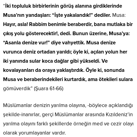
“
İki topluluk birbirlerinin görüş alanına girdiklerinde
Musa’nın
yandaşları: “İşte yakalandık!” dediler.
Musa:
Hayır, asla! Rabbim benimle beraberdir, bana mutlaka
bir
çıkış yolu gösterecektir!, dedi.
Bunun üzerine, Musa’ya:
“Asanla denize vur!” diye vahyettik.
Musa denize
vurunca deniz ortadan yarıldı; öyle ki, açılan yolun her
iki yanında sular koca dağlar gibi yükseldi.
Ve
kovalayanları da oraya yaklaştırdık. Öyle ki, sonunda
Musa ve
beraberindekileri kurtardık, ama ötekileri sulara
gömüverdik” (Şuara 61-66)
Müslümanlar denizin yarılma olayına, -böylece açıklandığı
şekilde-inanırlar, gerçi Müslümanlar arasında Kızıldeniz’in
yarılma olayını farklı şekillerde örneğin med ve cezir olayı
olarak yorumlayanlar vardır.