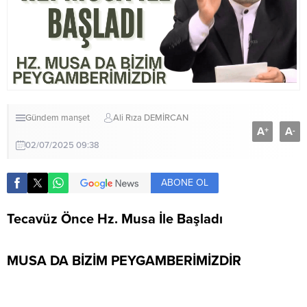
Gündem
manşet
Ali Rıza DEMİRCAN
A
A
+
-
02/07/2025 09:38
ABONE OL
Tecavüz Önce Hz. Musa İle Başladı
MUSA DA BİZİM PEYGAMBERİMİZDİR