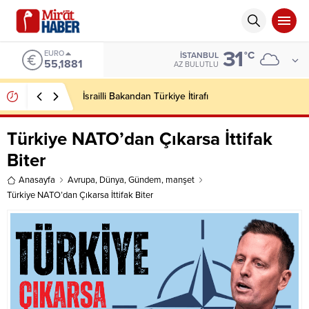
31
EURO
°C
İSTANBUL
55,1881
AZ BULUTLU
İsrailli Bakandan Türkiye İtirafı
Türkiye NATO’dan Çıkarsa İttifak
Biter
Anasayfa
Avrupa
,
Dünya
,
Gündem
,
manşet
Türkiye NATO’dan Çıkarsa İttifak Biter