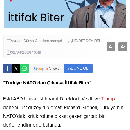
Avrupa
Dünya
Gündem
manşet
NEJDET DEMİREL
A
A
+
-
02/04/2026 10:48
ABONE OL
“Türkiye NATO’dan Çıkarsa İttifak Biter”
Eski ABD Ulusal İstihbarat Direktörü Vekili ve
Trump
dönemi üst düzey diplomatı Richard Grenell, Türkiye’nin
NATO’daki kritik rolüne dikkat çeken çarpıcı bir
değerlendirmede bulundu.