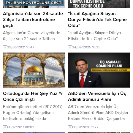
Afganistan’da son 24 saatte
“İsrail Ayağına Sıkıyor:
3 ilçe Taliban kontrolüne
Dünya Filistin’de Tek Cephe
geçti
Oldu”
Afganistan'ın Gazne vilayetinde
“İsrail Ayağına Sıkıyor: Dünya
üç ilçe son 24 saatte Taliban
Filistin’de Tek Cephe Oldu”
kontrolüne geçti.
Dünden bu yana 11 ülke daha
29/06/2021 10:47
24/09/2025 16:35
Filistin’i devlet olarak tanıdı.
Fransa’nın bu yöndeki
açıklamasının hemen ardından
İsrail, Paris yönetimini tehdit
etmeye kalkıştı. Ancak bu
tehditkâr dil, İsrail’in artık
çaresizlik girdabına saplandığını,
her hamlesiyle daha da
Ortadoğu’da Her Şey Yüz Yıl
ABD’den Venezuela İçin Üç
yalnızlaştığını ortaya koyuyor. Bu
Önce Çizilmişti
Adımlı Sömürü Planı
sabah Gazze’ye insani...
Batı’nın günah defteri (1917-2017)
ABD’den Venezuela İçin Üç
Bugün Ortadoğu’da gelişen
Adımlı Sömürü Planı ABD Dışişleri
hadiselere baktığımızda
Bakanı Marco Rubio, Çarşamba
medeniyetlerin beşiği kabul
günü açıkladığı üç aşamalı planla
08/12/2017 08:02
08/01/2026 11:27
edilen bu coğrafyada büyük bir
Venezuela üzerindeki Amerikan