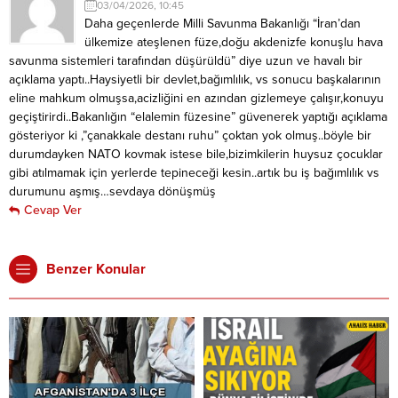
03/04/2026, 10:45
Daha geçenlerde Milli Savunma Bakanlığı “İran’dan
ülkemize ateşlenen füze,doğu akdenizfe konuşlu hava
savunma sistemleri tarafından düşürüldü” diye uzun ve havalı bir
açıklama yaptı..Haysiyetli bir devlet,bağımlılık, vs sonucu başkalarının
eline mahkum olmuşsa,acizliğini en azından gizlemeye çalışır,konuyu
geçiştirirdi..Bakanlığın “elalemin füzesine” güvenerek yaptığı açıklama
gösteriyor ki ,”çanakkale destanı ruhu” çoktan yok olmuş..böyle bir
durumdayken NATO kovmak istese bile,bizimkilerin huysuz çocuklar
gibi atılmamak için yerlerde tepineceği kesin..artık bu iş bağımlılık vs
durumunu aşmış…sevdaya dönüşmüş
Cevap Ver
Benzer Konular