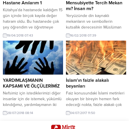
vurgu yapan...
Hastane Anılarım 1
Mensubiyette Tercih Mekan
mı? İnsan mı?
Kütahya’da hastanede kaldığım 15
gün içinde birçok kayda değer
Yeryüzünde din kaynaklı
hatıram oldu. Bu hastanede çok
mekanların ve sembollerin
şey öğrendim ve öğretmeye
kutsallık derecesinin Müslüman
azmettim çok şükür. “İki günü bir
kimse tarafından zihinsel olarak
19/04/2018 07:43
16/02/2018 07:39
olan ziyandadır” hadisinin
kendi gündeminde hangi
muhatabı olmama azmini doyasıya
seviyede koşullandırması
yaşadığım hayatımın en önemli
gerektiğinin doğru bilinmesi
ikinci dönemi (birincisi umreydi)
şarttır. Sahiplenmede ki
olan hastane günlerimi
mensubiyet derecesinin seviyesi
özetlemeye geçmeden evvel bir
ve Kur’an’a göre bu dünya
giriş yapmak istiyorum. Birçok...
hayatında insanoğlunun
vazgeçilmezlerinin neler olduğu;
YARDIMLAŞMANIN
İslam’ın faizle alakalı
Tek İlahımız, Yaratıcımız Allah’a
KAPSAMI VE ÖLÇÜLERİMİZ
beyanları
nispet ettiğimiz zihnimizde ki
Nefsimiz için istediklerimizi diğer
Faiz konusundaki İslami metinleri
kutsallık derecesinin, kutsadığımız
insanlar için de istemek, yükümlü
okuyan bir bireyin hemen fark
diğer canlı...
kılındığımız, yardımlaşmanın iki
edeceği nokta, faizle alakalı çok
önemli ölçüsünden birini
sert uyarıların yapıldığıdır. İslam;
28/07/2018 08:14
04/07/2017 11:50
oluşturur. Biliyorsunuz ya da
zina, hırsızlık, eşcinsellik, alkol
bilmemiz gerektiği üzere,
tüketimi ve cinayet gibi ahlaki
Rabbimiz bizlere, Mâide sûresinin
olmayan birçok hareketi net bir