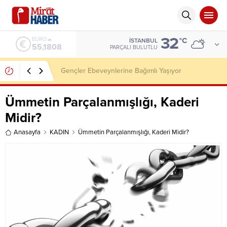
32
ALTIN
°C
İSTANBUL
6.662,82
PARÇALI BULUTLU
Mücteba Hamaney, Heran Ölebilir!
Ümmetin Parçalanmışlığı, Kaderi
Midir?
Anasayfa
KADIN
Ümmetin Parçalanmışlığı, Kaderi Midir?