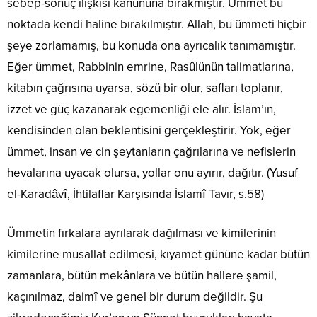
sebep-sonuç ilişkisi kanununa bırakmıştır. Ümmet bu
noktada kendi haline bırakılmıştır. Allah, bu ümmeti hiçbir
şeye zorlamamış, bu konuda ona ayrıcalık tanımamıştır.
Eğer ümmet, Rabbinin emrine, Rasûlünün talimatlarına,
kitabın çağrısına uyarsa, sözü bir olur, safları toplanır,
izzet ve güç kazanarak egemenliği ele alır. İslam’ın,
kendisinden olan beklentisini gerçekleştirir. Yok, eğer
ümmet, insan ve cin şeytanların çağrılarına ve nefislerin
hevalarına uyacak olursa, yollar onu ayırır, dağıtır. (Yusuf
el-Karadâvî, İhtilaflar Karşısında İslamî Tavır, s.58)
Ümmetin fırkalara ayrılarak dağılması ve kimilerinin
kimilerine musallat edilmesi, kıyamet gününe kadar bütün
zamanlara, bütün mekânlara ve bütün hallere şamil,
kaçınılmaz, daimî ve genel bir durum değildir. Şu