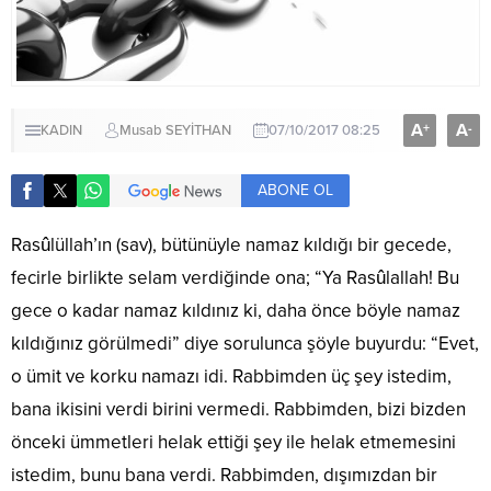
A
A
+
-
KADIN
Musab SEYİTHAN
07/10/2017 08:25
ABONE OL
Rasûlüllah’ın (sav), bütünüyle namaz kıldığı bir gecede,
fecirle birlikte selam verdiğinde ona; “Ya Rasûlallah! Bu
gece o kadar namaz kıldınız ki, daha önce böyle namaz
kıldığınız görülmedi” diye sorulunca şöyle buyurdu: “Evet,
o ümit ve korku namazı idi. Rabbimden üç şey istedim,
bana ikisini verdi birini vermedi. Rabbimden, bizi bizden
önceki ümmetleri helak ettiği şey ile helak etmemesini
istedim, bunu bana verdi. Rabbimden, dışımızdan bir