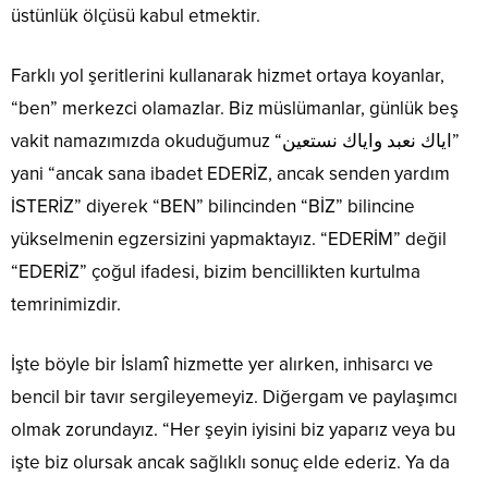
üstünlük ölçüsü kabul etmektir.
Farklı yol şeritlerini kullanarak hizmet ortaya koyanlar,
“ben” merkezci olamazlar. Biz müslümanlar, günlük beş
vakit namazımızda okuduğumuz “اياك نعبد واياك نستعين”
yani “ancak sana ibadet EDERİZ, ancak senden yardım
İSTERİZ” diyerek “BEN” bilincinden “BİZ” bilincine
yükselmenin egzersizini yapmaktayız. “EDERİM” değil
“EDERİZ” çoğul ifadesi, bizim bencillikten kurtulma
temrinimizdir.
İşte böyle bir İslamî hizmette yer alırken, inhisarcı ve
bencil bir tavır sergileyemeyiz. Diğergam ve paylaşımcı
olmak zorundayız. “Her şeyin iyisini biz yaparız veya bu
işte biz olursak ancak sağlıklı sonuç elde ederiz. Ya da