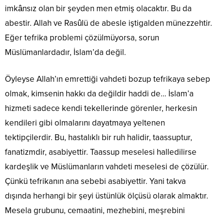
imkânsız olan bir şeyden men etmiş olacaktır. Bu da
abestir. Allah ve Rasûlü de abesle iştigalden münezzehtir.
Eğer tefrika problemi çözülmüyorsa, sorun
Müslümanlardadır, İslam’da değil.
Öyleyse Allah’ın emrettiği vahdeti bozup tefrikaya sebep
olmak, kimsenin hakkı da değildir haddi de… İslam’a
hizmeti sadece kendi tekellerinde görenler, herkesin
kendileri gibi olmalarını dayatmaya yeltenen
tektipçilerdir. Bu, hastalıklı bir ruh halidir, taassuptur,
fanatizmdir, asabiyettir. Taassup meselesi halledilirse
kardeşlik ve Müslümanların vahdeti meselesi de çözülür.
Çünkü tefrikanın ana sebebi asabiyettir. Yani takva
dışında herhangi bir şeyi üstünlük ölçüsü olarak almaktır.
Mesela grubunu, cemaatini, mezhebini, meşrebini