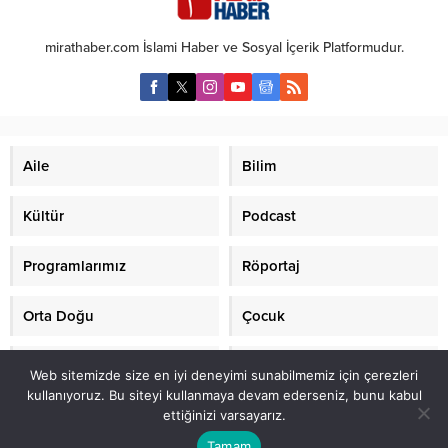
2. âyetinde “ Yaratılanlara yarar
şekilde yasaklamıştır. Ama bu
sağlayacak ve de Yaratan’a ibadet
hareketlerle ilgili uyarıların
mirathaber.com İslami Haber ve Sosyal İçerik Platformudur.
ve itâat olacak işlerde
çeşitliliği ve sertliği, faizle
birbirilerinizle yardımlaşın,”
kıyaslandığında hafif kalmaktadır.
buyuruyor. Diğer bir anlatımla,
Örneğin Kuran’da faizle ilgili...
Rabbimiz “Hak ve halk insanı...
Aile
Bilim
Kültür
Podcast
Programlarımız
Röportaj
Orta Doğu
Çocuk
Mirat TV
Makaleler
Web sitemizde size en iyi deneyimi sunabilmemiz için çerezleri
kullanıyoruz. Bu siteyi kullanmaya devam ederseniz, bunu kabul
ettiğinizi varsayarız.
2021 mirathaber.com, tüm hakları saklıdır.© Mirat Haber Anadolu Ajansı
(AA) üyesidir.
Tamam