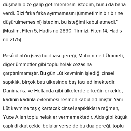
düşmanı bize galip getirmemesini istedim, bunu da bana
verdi. Bizi fırka fırka ayırmamasını (ümmetimin bir birine
düşürülmemesini) istedim, bu isteğimi kabul etmedi.”
(Müslim, Fiten 5, Hadis no:2890; Tirmizi, Fiten 14, Hadis
no:2175)
Rasûlüllah’ın (sav) bu duası gereği, Muhammed Ümmeti,
diğer ümmetler gibi toplu helak cezasına
çarptırılmamıştır. Bu gün Lût kavminin işlediği cinsel
sapıklık, birçok batı ülkesinde baş tacı edilmektedir.
Danimarka ve Hollanda gibi ülkelerde erkeğin erkekle,
kadının kadınla evlenmesi resmen kabul edilmiştir. Yani
Lût kavmine taş çıkartacak cinsel sapıklıklara rağmen,
Yüce Allah toplu helakler vermemektedir. Aids gibi küçük
çaplı dikkat çekici belalar verse de bu dua gereği, toplu