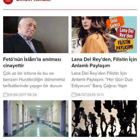
Fetö’nün İslâm’la anılması
Lana Del Rey’den, Filistin İçin
cinayettir
Anlamlı Paylaşım
Çok az bir istisna ile bu ve
Lana Del Rey’den Filistin İçin
benzeri Hurafeciliğin dönemimiz
Anlamlı Paylaşım: “Her Gün Dua
tarîkatlerinde yaygın bir durum
Ediyorum” Barış Çağrısı Yaptı
olduğu ve durumun İslâm’ın
Dünyaca ünlü ABD’li şarkıcı Lana
29/06/2017 08:26
08/07/2025 12:11
geleceğini tehdid ettiğine işaret
Del Rey, Filistin halkına yönelik
etmiş olalım. I. İLK HABER 1 yıl
dikkat çeken bir paylaşım yaptı.
Gülen cemaatine ait evde
Sosyal medya hesabından
kaldığını ifade eden R.K., cemaat
açıklama yapan sanatçı, İsrail’in
yurtları ile ilgili şu bilgileri verdi:
saldırıları altında yaşayan
“Yurt içerisinde müdüriyet
Filistinliler için her gün dua
bölümünün karşısında bulunan...
ettiğini söyledi. Barışın önemine