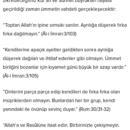
zikredeceğimiz Kur’an ve Sünnet buyrukları hayata
geçirildiği zaman ümmetin vahdeti gerçekleşecektir:
“Toptan Allah’ın ipine sımsıkı sarılın. Ayrılığa düşerek fırka
fırka dağılmayın.” (Âl-i İmran:3/103)
“Kendilerine apaçık ayetler geldikten sonra ayrılığa
düşerek dağılan ve ihtilaf edenler gibi olmayın. Ümmet
birliğini bozanlar için kıyamet günü büyük bir azap vardır.”
(Âl-i İmran:3/105)
“Dinlerini parça parça edip kendileri de fırka fırka olan
müşriklerden olmayın. Bunlardan her bir grup, kendi
yanındaki ile övünüp sevinç duyar.” (Rum:30/31-32)
“Allah’a ve Rasûlüne itaat edin. Birbirinizle çekişmeyin.