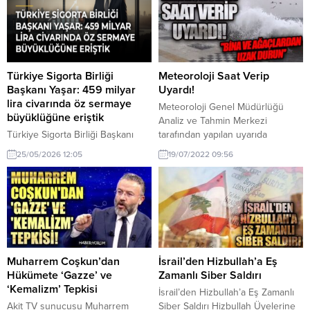
Türkiye Sigorta Birliği
Meteoroloji Saat Verip
Başkanı Yaşar: 459 milyar
Uyardı!
lira civarında öz sermaye
Meteoroloji Genel Müdürlüğü
büyüklüğüne eriştik
Analiz ve Tahmin Merkezi
Türkiye Sigorta Birliği Başkanı
tarafından yapılan uyarıda
Yaşar: 459 milyar lira civarında öz
Tekirdağ ve Edirne’de rüzgârın 75
25/05/2026 12:05
19/07/2022 09:56
sermaye büyüklüğüne eriştik
kilometre hıza ulaşarak fırtına
hakkında son gelişmeler. Türkiye
şeklinde eseceği belirtildi.
Sigorta Birliği Başkanı Yaşar, 459
Meteoroloji Genel Müdürlüğü
milyar lira civarında öz sermaye
yaptığı açıklamada; Rüzgârın 19
büyüklüğüne eriştiklerini açıkladı.
ve 20 Temmuz tarihlerinde
Bu durum sektör için önemli bir
Tekirdağ, Edirne, Çanakkale,
gelişme.
Balıkesir, Manisa ve İzmir’de
kuzey ve kuzeydoğu yönlerden
Muharrem Coşkun’dan
İsrail’den Hizbullah’a Eş
kuvvetli ve kısa süreli fırtına
Hükümete ‘Gazze’ ve
Zamanlı Siber Saldırı
şeklinde...
‘Kemalizm’ Tepkisi
İsrail’den Hizbullah’a Eş Zamanlı
Akit TV sunucusu Muharrem
Siber Saldırı Hizbullah Üyelerine