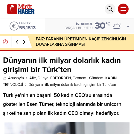
30
ALTIN
°C
İSTANBUL
6.635,91
PARÇALI BULUTLU
Mesut Yılmaz Fetöyü Sakın Araştırma, Ecevit
Hükümeti Yıkar
Dünyanın ilk milyar dolarlık kadın
girişimi bir Türk’ten
Anasayfa
Aile
,
Dünya
,
EDİTÖRDEN
,
Ekonomi
,
Gündem
,
KADIN
,
TEKNOLOJİ
Dünyanın ilk milyar dolarlık kadın girişimi bir Türk’ten
Türkiye’nin en başarılı 50 kadın CEO’su arasında
gösterilen Esen Tümer, teknoloji alanında bir unicorn
şirketine sahip olan ilk kadın CEO olmayı hedefliyor.