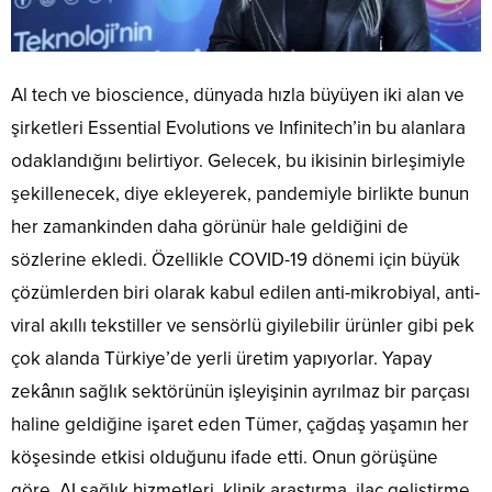
Al tech ve bioscience, dünyada hızla büyüyen iki alan ve
şirketleri Essential Evolutions ve Infinitech’in bu alanlara
odaklandığını belirtiyor. Gelecek, bu ikisinin birleşimiyle
şekillenecek, diye ekleyerek, pandemiyle birlikte bunun
her zamankinden daha görünür hale geldiğini de
sözlerine ekledi. Özellikle COVID-19 dönemi için büyük
çözümlerden biri olarak kabul edilen anti-mikrobiyal, anti-
viral akıllı tekstiller ve sensörlü giyilebilir ürünler gibi pek
çok alanda Türkiye’de yerli üretim yapıyorlar. Yapay
zekânın sağlık sektörünün işleyişinin ayrılmaz bir parçası
haline geldiğine işaret eden Tümer, çağdaş yaşamın her
köşesinde etkisi olduğunu ifade etti. Onun görüşüne
göre, AI sağlık hizmetleri, klinik araştırma, ilaç geliştirme