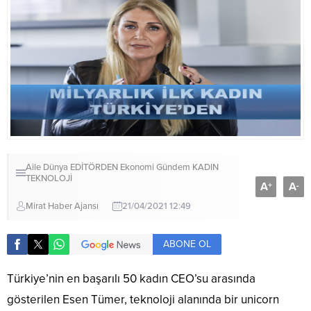
Aile
Dünya
EDİTÖRDEN
Ekonomi
Gündem
KADIN
TEKNOLOJİ
A
A
+
-
Mirat Haber Ajansı
21/04/2021 12:49
ABONE OL
Türkiye’nin en başarılı 50 kadın CEO’su arasında
gösterilen Esen Tümer, teknoloji alanında bir unicorn