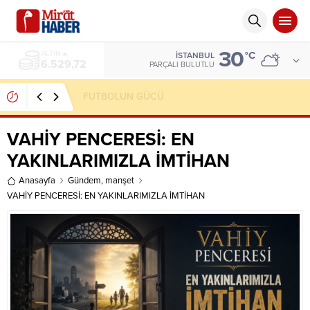
30
ALTIN
°C
İSTANBUL
6.529,72
PARÇALI BULUTLU
FUTBOLUN GÜCÜ
VAHİY PENCERESİ: EN
YAKINLARIMIZLA İMTİHAN
Anasayfa
Gündem
,
manşet
VAHİY PENCERESİ: EN YAKINLARIMIZLA İMTİHAN