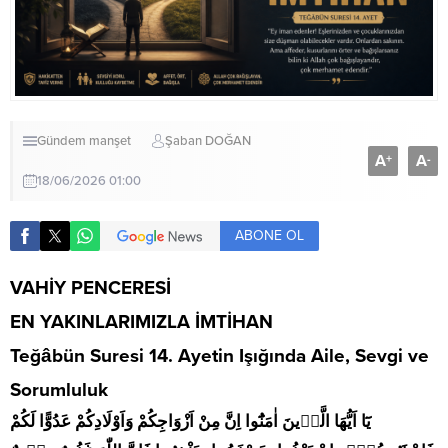
Gündem
manşet
Şaban DOĞAN
A
A
+
-
18/06/2026 01:00
ABONE OL
VAHİY PENCERESİ
EN YAKINLARIMIZLA İMTİHAN
Teğâbün Suresi 14. Ayetin Işığında Aile, Sevgi ve
Sorumluluk
يَٓا اَيُّهَا الَّذ۪ينَ اٰمَنُٓوا اِنَّ مِنْ اَزْوَاجِكُمْ وَاَوْلَادِكُمْ عَدُوًّا لَكُمْ