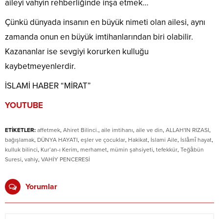
aileyi vahyin rehberliğinde inşa etmek…
Çünkü dünyada insanın en büyük nimeti olan ailesi, aynı
zamanda onun en büyük imtihanlarından biri olabilir.
Kazananlar ise sevgiyi korurken kulluğu
kaybetmeyenlerdir.
İSLAMİ HABER “MİRAT”
YOUTUBE
ETİKETLER:
affetmek
,
Ahiret Bilinci.
,
aile imtihanı
,
aile ve din
,
ALLAH'IN RIZASI
,
bağışlamak
,
DÜNYA HAYATI
,
eşler ve çocuklar
,
Hakikat
,
İslami Aile
,
İslâmî hayat
,
kulluk bilinci
,
Kur’an-ı Kerim
,
merhamet
,
mümin şahsiyeti
,
tefekkür
,
Teğâbün
Suresi
,
vahiy
,
VAHİY PENCERESİ
Yorumlar