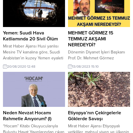
Yemen: Suudi Hava
MEHMET GÖRMEZ 15
Katliamında 20 Sivil Ölüm
TEMMUZ AKŞAMI
NEREDEYDİ?
Mirat Haber Ajansı Husi yanlısı
Mesire TV kanalına göre, Suudi
Dönemin Diyanet İşleri Başkanı
Arabistan’ın kuzey Yemen eyaleti
Prof. Dr. Mehmet Görmez
Cevf’e yönelik hava saldırıları
Hoca’nın, darbe girişiminin
20/08/2020 12:48
13/08/2023 15:10
sırasında en az 20 kişi öldürüldü.
gerçekleştiği 15 Temmuz akşamı
Yerel kaynaklara dayanılarak,
nerede olduğu çok tartışılıyordu.
Suudi liderliğindeki koalisyon
Mehmet Görmez Kanal 7’ye
savaş uçaklarının Hab Vaşaf
verdiği açıklamada, darbenin
bölgesinde sivilleri taşıyan üç
patlak verdiği sırada MİT
araca çarptığı bildirildi. Yetkililere
binasında olduğunu söyledi. Bu
göre kurbanların çoğu kadın ve
sırada neden MİT Binasında
çocuktu. Bölgedeki göçebe...
olduğuna da açıklık getirdi.
Neden Nevzat Hocamı
Etiyopya’nın Çekirgelerle
Görmez, darbe girişiminin
Rahmetle Anıyorum? (I)
Göklerde Savaşı
haberini, MİT Müsteşarı Hakan
“Hocam” Kitabı Okuyucularıyla
Mirat Haber Ajansı Etiyopyalı
Fidan...
Buluştu Hayat Yayınlarından çıkan
yetkililer, mahsul yiyen ve ülkenin