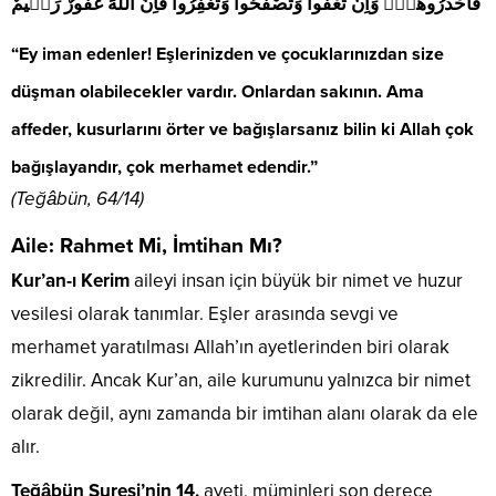
فَاحْذَرُوهُمْۚ وَاِنْ تَعْفُوا وَتَصْفَحُوا وَتَغْفِرُوا فَاِنَّ اللّٰهَ غَفُورٌ رَح۪يمٌ
“Ey iman edenler! Eşlerinizden ve çocuklarınızdan size
düşman olabilecekler vardır. Onlardan sakının. Ama
affeder, kusurlarını örter ve bağışlarsanız bilin ki Allah çok
bağışlayandır, çok merhamet edendir.”
(Teğâbün, 64/14)
Aile: Rahmet Mi, İmtihan Mı?
Kur’an-ı Kerim
aileyi insan için büyük bir nimet ve huzur
vesilesi olarak tanımlar. Eşler arasında sevgi ve
merhamet yaratılması Allah’ın ayetlerinden biri olarak
zikredilir. Ancak Kur’an, aile kurumunu yalnızca bir nimet
olarak değil, aynı zamanda bir imtihan alanı olarak da ele
alır.
Teğâbün Suresi’nin 14.
ayeti, müminleri son derece