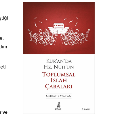
tiği
e,
rdım
eti
r ve