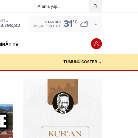
31
IST
°C
İSTANBUL
13.798,82
PARÇALI BULUTLU
IRÂT TV
TÜMÜNÜ GÖSTER →