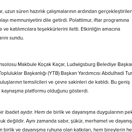
uzun süren hazırlık çalışmalarının ardından gerçekleştirilen 
yı memnuniyetini dile getirdi. Polattimur, iftar programına
e katılımcılara teşekkürlerini iletti. Etkinliğin amacına
rını sundu.
şkonsolosu Makbule Koçak Kaçar, Ludwigsburg Belediye Başka
Topluluklar Başkanlığı (YTB) Başkan Yardımcısı Abdulhadi Tu
uluşlarının temsilcileri ve çevre sakinleri de katıldı. Bu geniş
 ve kaynaşma platformu olduğunu gösterdi.
 ibadet ayıdır. Hem de birlik ve dayanışma duygularının pek
zluk değildir. Aynı zamanda sabır, şükür, merhamet ve dayan
tin birlik ve dayanışma ruhuna olan katkıları, hem bireylerin 