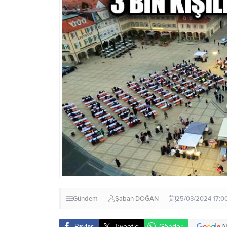
Gündem
Şaban DOĞAN
25/03/2024 17:0
Paylaş
Tweetle
Gönder