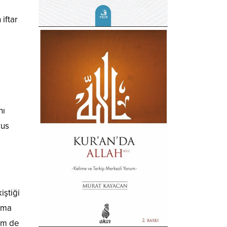
iftar
nı
rus
iştiği
ışma
hem de