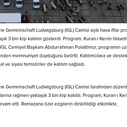
he Gemeinschaft Ludwigsburg (IGL) Camisi açık hava iftar pr
ık 3 bin kişi katılım gösterdi. Program, Kuran-ı Kerim tilaveti
i. IGL Cemiyet Başkanı Abdurrahman Polattimur, programın u
sinden memnuniyet duyduğunu belirtti. Katılımcılara ve deste
al ve siyasi temsilciler de katılım sağladı.
he Gemeinschaft Ludwigsburg (IGL) Camisi tarafından düzen
arına rağmen yaklaşık 3 bin kişi katıldı. Program, Kuran-ı Ke
devam etti. Ramazana özel ezgilerin dinletildiği etkinlikte,
.