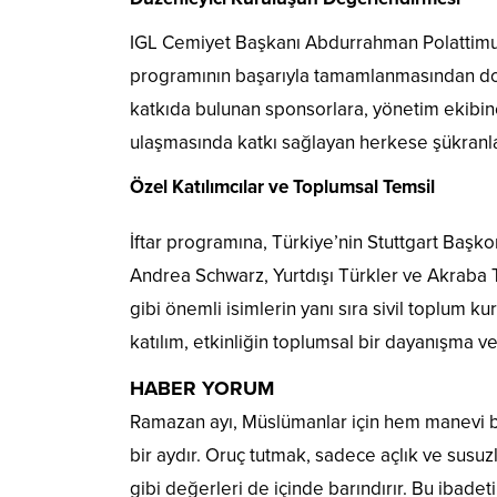
IGL Cemiyet Başkanı Abdurrahman Polattimur, 
programının başarıyla tamamlanmasından dola
katkıda bulunan sponsorlara, yönetim ekibine v
ulaşmasında katkı sağlayan herkese şükranla
Özel Katılımcılar ve Toplumsal Temsil
İftar programına, Türkiye’nin Stuttgart Ba
Andrea Schwarz, Yurtdışı Türkler ve Akraba 
gibi önemli isimlerin yanı sıra sivil toplum kur
katılım, etkinliğin toplumsal bir dayanışma
HABER YORUM
Ramazan ayı, Müslümanlar için hem manevi bir
bir aydır. Oruç tutmak, sadece açlık ve susu
gibi değerleri de içinde barındırır. Bu ibade