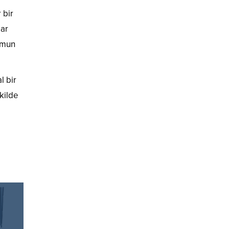
 bir
lar
lumun
l bir
kilde