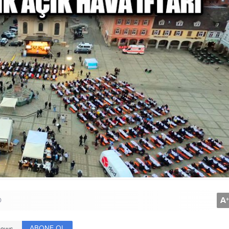
A
+
0
ABONE OL