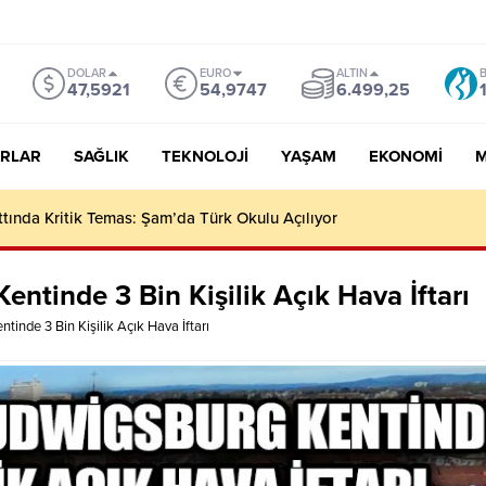
DOLAR
EURO
ALTIN
B
47,5921
54,9747
6.499,25
RLAR
SAĞLIK
TEKNOLOJI
YAŞAM
EKONOMI
M
I HIZLA ARTIYOR
ntinde 3 Bin Kişilik Açık Hava İftarı
inde 3 Bin Kişilik Açık Hava İftarı