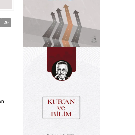
A
-
on