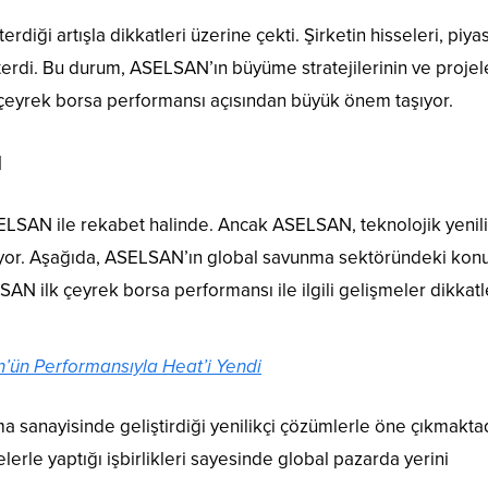
iği artışla dikkatleri üzerine çekti. Şirketin hisseleri, piya
sterdi. Bu durum, ASELSAN’ın büyüme stratejilerinin ve projel
 çeyrek borsa performansı açısından büyük önem taşıyor.
N
LSAN ile rekabet halinde. Ancak ASELSAN, teknolojik yenili
ıkıyor. Aşağıda, ASELSAN’ın global savunma sektöründeki ko
AN ilk çeyrek borsa performansı ile ilgili gelişmeler dikkatl
’ün Performansıyla Heat’i Yendi
sanayisinde geliştirdiği yenilikçi çözümlerle öne çıkmaktad
kelerle yaptığı işbirlikleri sayesinde global pazarda yerini