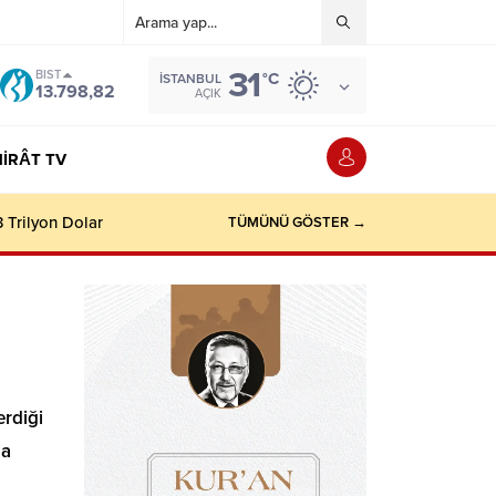
31
BIST
°C
İSTANBUL
13.798,82
AÇIK
IRÂT TV
TÜMÜNÜ GÖSTER →
rdiği
da