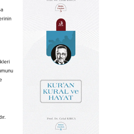
sa
erinin
kleri
numunu
e
ır.