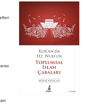
efleri
arası
ğlam