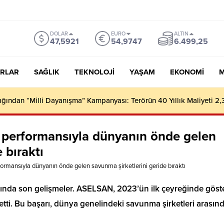
DOLAR
EURO
ALTIN
47,5921
54,9747
6.499,25
RLAR
SAĞLIK
TEKNOLOJI
YAŞAM
EKONOMI
M
 performansıyla dünyanın önde gelen
 bıraktı
rmansıyla dünyanın önde gelen savunma şirketlerini geride bıraktı
nda son gelişmeler. ASELSAN, 2023’ün ilk çeyreğinde göste
etti. Bu başarı, dünya genelindeki savunma şirketleri arasın