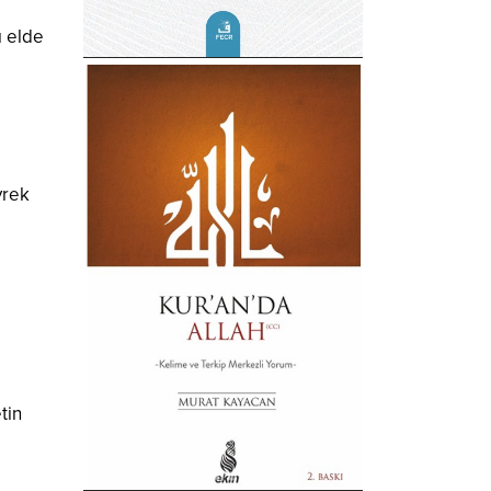
ı elde
yrek
tin