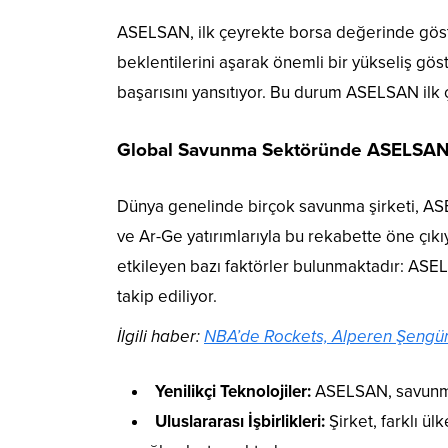
ASELSAN, ilk çeyrekte borsa değerinde gösterd
beklentilerini aşarak önemli bir yükseliş gö
başarısını yansıtıyor. Bu durum ASELSAN ilk
Global Savunma Sektöründe ASELSA
Dünya genelinde birçok savunma şirketi, ASE
ve Ar-Ge yatırımlarıyla bu rekabette öne ç
etkileyen bazı faktörler bulunmaktadır: ASELS
takip ediliyor.
İlgili haber:
NBA’de Rockets, Alperen Şengün
Yenilikçi Teknolojiler:
ASELSAN, savunma 
Uluslararası İşbirlikleri:
Şirket, farklı ül