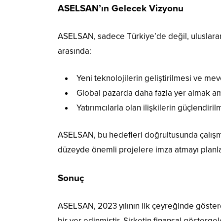
ASELSAN’ın Gelecek Vizyonu
ASELSAN, sadece Türkiye’de değil, uluslarar
arasında:
Yeni teknolojilerin geliştirilmesi ve mevc
Global pazarda daha fazla yer almak ama
Yatırımcılarla olan ilişkilerin güçlendir
ASELSAN, bu hedefleri doğrultusunda çalışm
düzeyde önemli projelere imza atmayı planl
Sonuç
ASELSAN, 2023 yılının ilk çeyreğinde göste
bir yer edinmiştir. Şirketin finansal göster