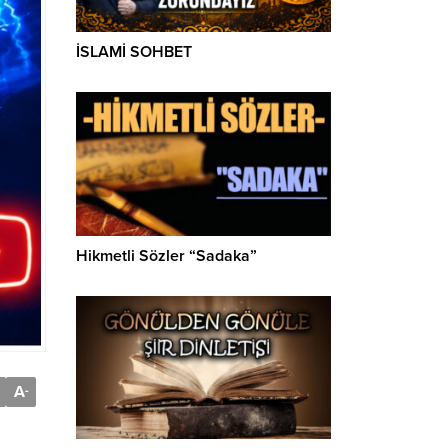
İSLAMİ SOHBET
Hikmetli Sözler “Sadaka”
A
-