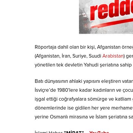
Röportaja dahil olan bir kişi, Afganistan ör
(Afganistan, İran, Suriye, Suudi
Arabistan
) ge
yönetilen tek devletin Yahudi şeriatına sahip 
Batı dünyasının ahlaki yapısını eleştiren vat
İsviçre’de 1980’lere kadar kadınların ve çocuk
işgal ettiği coğrafyalara sömürge ve katlia
dönemlerinde ise gidilen her yere merhamet,
yerine Osmanlı mirasına ve İslam şeriatına sa