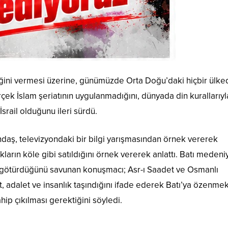
neğini vermesi üzerine, günümüzde Orta Doğu’daki hiçbir ülk
rçek İslam şeriatının uygulanmadığını, dünyada din kurallarıyl
İsrail olduğunu ileri sürdü.
andaş, televizyondaki bir bilgi yarışmasından örnek vererek
ların köle gibi satıldığını örnek vererek anlattı. Batı medeni
m götürdüğünü savunan konuşmacı; Asr-ı Saadet ve Osmanlı
 adalet ve insanlık taşındığını ifade ederek Batı’ya özenme
hip çıkılması gerektiğini söyledi.