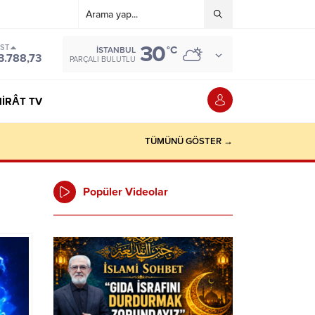
30
IST
°C
İSTANBUL
3.788,73
PARÇALI BULUTLU
IRÂT TV
TÜMÜNÜ GÖSTER →
Popüler Videolar