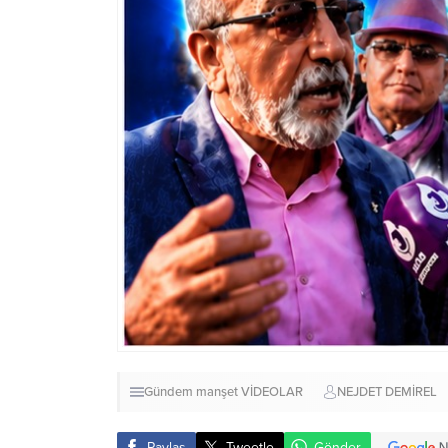
Gündem
manşet
VİDEOLAR
NEJDET DEMİREL
Paylaş
Tweetle
Gönder