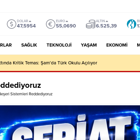
DOLAR
EURO
ALTIN
B
47,5954
55,0690
6.525,39
1
RLAR
SAĞLIK
TEKNOLOJI
YAŞAM
EKONOMI
M
I HIZLA ARTIYOR
eddediyoruz
eşeri Sistemleri Reddediyoruz