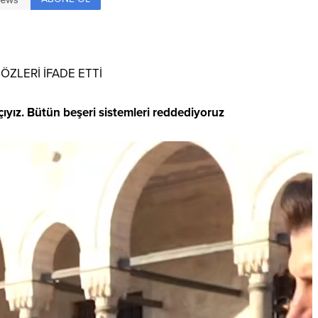
ZLERİ İFADE ETTİ
tçıyız. Bütün beşeri sistemleri reddediyoruz
Video
oynatıcı