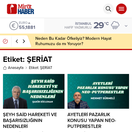
29
ALTIN
°C
İSTANBUL
6.660,55
HAFIF YAĞMURLU
Fidan’dan Mekke Anlaşması mesajı: “Bize
saldırmayan hiçbir ülke hedefimizde değil”
Etiket:
ŞERİAT
Anasayfa
Etiket: ŞERİAT
ŞEYH SAİD HAREKETİ VE
AYETLERİ PAZARLIK
BAŞARISIZLIĞININ
KONUSU YAPAN NEO-
NEDENLERİ
PUTPERESTLER