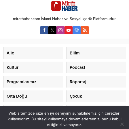
DUYUYORUZ? Bu makale, etkili
için yola çıktığın andan itibaren
olması için yetkili olan
Rabb’ine el açıp yalvararak) de ki:
Cumhurbaşkanımız üzerinden bir
“Ey Yüce Rabb’im; gireceğim
mirathaber.com İslami Haber ve Sosyal İçerik Platformudur.
süre önce yazıldı. Ama ertelendi.
(Medine dâhil her) yere esenlik
Torba yasa taslağı ile “İlke ve
ve...
İnkılaplar“ yeniden gündeme
getirilince ve TBMM
başkanlarından İsmail Kahraman
Beyefendi’nin “Laiklik Anayasada
Aile
Bilim
Olmamalı/ Yeni Anayasa Dindar
Olmalı”...
Kültür
Podcast
Programlarımız
Röportaj
Orta Doğu
Çocuk
Mirat TV
Makaleler
Web sitemizde size en iyi deneyimi sunabilmemiz için çerezleri
kullanıyoruz. Bu siteyi kullanmaya devam ederseniz, bunu kabul
ettiğinizi varsayarız.
2021 mirathaber.com, tüm hakları saklıdır.© Mirat Haber Anadolu Ajansı