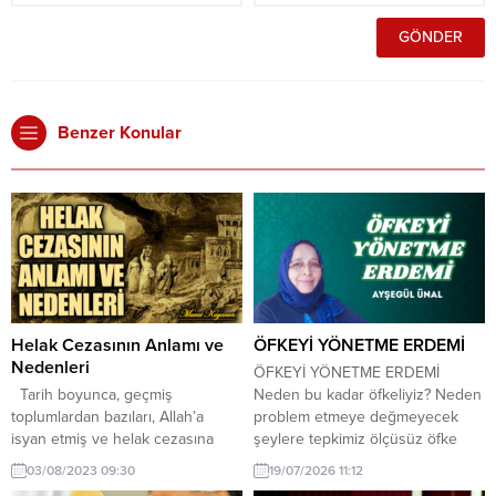
Benzer Konular
Helak Cezasının Anlamı ve
ÖFKEYİ YÖNETME ERDEMİ
Nedenleri
ÖFKEYİ YÖNETME ERDEMİ
Tarih boyunca, geçmiş
Neden bu kadar öfkeliyiz? Neden
toplumlardan bazıları, Allah’a
problem etmeye değmeyecek
isyan etmiş ve helak cezasına
şeylere tepkimiz ölçüsüz öfke
maruz kalmıştır. Kur’an, bu cezayı
oluyor? Gündelik hayatımızın
03/08/2023 09:30
19/07/2026 11:12
hak eden toplumların kıssalarını
içinde gerekli gereksiz, haklı