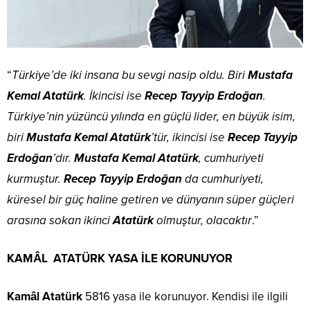
“
Türkiye’de iki insana bu sevgi nasip oldu. Biri
Mustafa
Kemal Atatürk
. İkincisi ise
Recep Tayyip Erdoğan
.
Türkiye’nin yüzüncü yılında en güçlü lider, en büyük isim,
biri
Mustafa Kemal Atatürk
’tür, ikincisi ise
Recep Tayyip
Erdoğan
’dır.
Mustafa Kemal Atatürk
, cumhuriyeti
kurmuştur.
Recep Tayyip Erdoğan
da cumhuriyeti,
küresel bir güç haline getiren ve dünyanın süper güçleri
arasına sokan ikinci
Atatürk
olmuştur, olacaktır
.”
KAMÂL ATATÜRK YASA İLE KORUNUYOR
Kamâl Atatürk
5816 yasa ile korunuyor. Kendisi ile ilgili