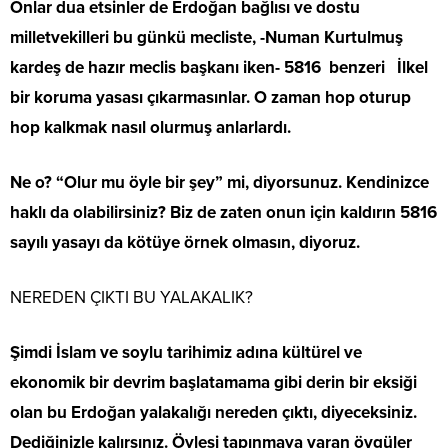
Onlar dua etsinler de Erdoğan bağlısı ve dostu
milletvekilleri bu günkü mecliste, -Numan Kurtulmuş
kardeş de hazır meclis başkanı iken- 5816 benzeri İlkel
bir koruma yasası çıkarmasınlar. O zaman hop oturup
hop kalkmak nasıl olurmuş anlarlardı.
Ne o? “Olur mu öyle bir şey” mi, diyorsunuz. Kendinizce
haklı da olabilirsiniz? Biz de zaten onun için kaldırın 5816
sayılı yasayı da kötüye örnek olmasın, diyoruz.
NEREDEN ÇIKTI BU YALAKALIK?
Şimdi İslam ve soylu tarihimiz adına kültürel ve
ekonomik bir devrim başlatamama gibi derin bir eksiği
olan bu Erdoğan yalakalığı nereden çıktı, diyeceksiniz.
Dediğinizle kalırsınız. Öylesi tapınmaya varan övgüler