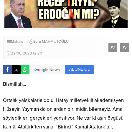
Makale
Ebru MAHMUTOĞLU
A
A
+
-
22/06/2023 12:20
ABONE OL
Bismillah…
Ortalık yalakalarla dolu. Hatay milletvekili akademisyen
Hüseyin Yayman da onlardan biri midir, bilemeyiz. Ama
söyledikleri gerçekleri yansıtıyor. Ne var ki aşırı övgüsü
Kamâl Atatürk’ten yana. “Birinci” Kamâl Atatürk’tür,