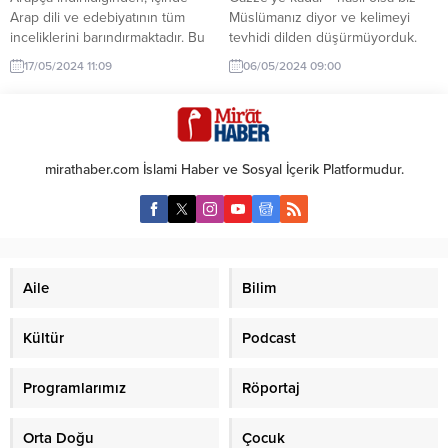
Arap dili ve edebiyatının tüm
Müslümanız diyor ve kelimeyi
inceliklerini barındırmaktadır. Bu
tevhidi dilden düşürmüyorduk.
nedenle âyetlerinde kullandığı
Oysa çok derin bir rehavete
17/05/2024 11:09
06/05/2024 09:00
metaforlar/mecazlar da bu zengin
kapılmış, konfor bataklığında
edebî dilin ve ifâde gücünün en
kaybolmuş, kendimizi
önemli araçlarından biridir.
unutmuştuk. Bunu bir varsayım
Metaforlar, kelimelerin sıkıcı ve
olarak dillendirmiyorum. Sözde
basit anlamlarının ötesine
%99’u Müslüman olan bu vatan
mirathaber.com İslami Haber ve Sosyal İçerik Platformudur.
geçerek, soyut kavramları somut
evladının ancak %25’inin namaz
bir şekilde ifâde etmemizi
kıldığı tescillenmiş bir tespit. Peki
sağlayarak yazılı ve sözlü...
namaz kılıp da yalan söyleyen,
aldatan,...
Aile
Bilim
Kültür
Podcast
Programlarımız
Röportaj
Orta Doğu
Çocuk