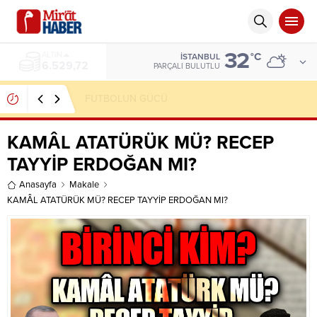
32
ALTIN
°C
İSTANBUL
6.529,72
PARÇALI BULUTLU
FUTBOLUN GÜCÜ
KAMÂL ATATÜRÜK MÜ? RECEP
TAYYİP ERDOĞAN MI?
Anasayfa
Makale
KAMÂL ATATÜRÜK MÜ? RECEP TAYYİP ERDOĞAN MI?