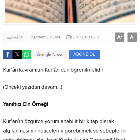
A
A
+
-
KADIN
Erdem UYGAN
13/01/2018 07:51
ABONE OL
Kur’ân kavramları Kur’ân’dan öğrenilmelidir
(Önceki yazıdan devam…)
Yanıltıcı Cin Örneği
Kur’an’ın özgürce yorumlanabilir bir kitap olarak
algılanmasının neticelerini görebilmek ve sebeplerini