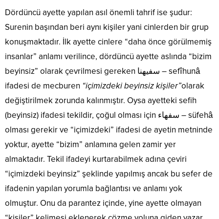
Dördüncü ayette yapılan asıl önemli tahrif ise şudur:
Surenin başından beri aynı kişiler yani cinlerden bir grup
konuşmaktadır. İlk ayette cinlere “daha önce görülmemiş
insanlar” anlamı verilince, dördüncü ayette aslında “bizim
beyinsiz” olarak çevrilmesi gereken سفيهنا – sefîhunâ
ifadesi de mecburen
“içimizdeki beyinsiz kişiler”
olarak
değiştirilmek zorunda kalınmıştır. Oysa ayetteki sefih
(beyinsiz) ifadesi tekildir, çoğul olması için سفهاء – süfehâ
olması gerekir ve “içimizdeki” ifadesi de ayetin metninde
yoktur, ayette “bizim” anlamına gelen zamir yer
almaktadır. Tekil ifadeyi kurtarabilmek adına çeviri
“içimizdeki beyinsiz” şeklinde yapılmış ancak bu sefer de
ifadenin yapılan yorumla bağlantısı ve anlamı yok
olmuştur. Onu da parantez içinde, yine ayette olmayan
“kişiler” kelimesi eklenerek çözme yoluna giden yazar,