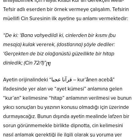
anlayabilmek için Hayat Kitabı Kur’an Gerekçeli Meal-
Tefsir adlı eserden bir örnek vermeye çalışalım. Tefsirin
müellifi Cin Suresinin ilk ayetine şu anlamı vermektedir:
“De ki: ‘Bana vahyedildi ki, cinlerden bir kısmı (bu
mesaja) kulak vererek, (dostlarına) şöyle dediler:
‘Gerçekten de biz olağanüstü güzellikte bir hitap
dinledik; (Cin 72/1)”
[1]
Ayetin orijinalindeki “قرآنا عجبا – kur’ânen acebâ”
ifadesinde yer alan ve “ayet kümesi” anlamına gelen
“kur’an” kelimesine “hitap” anlamının verilmesi ve bunun
yıkıcı sonuçları bu yazının konusu olmadığı için üzerinde
durmayacağız. Bunun dışında ayetin mealinde lafzen bir
sorun görünmemekle birlikte dipnotta, cin kelimesini
nasıl anlamak gerektiği ile ilgili olarak şu yoruma yer