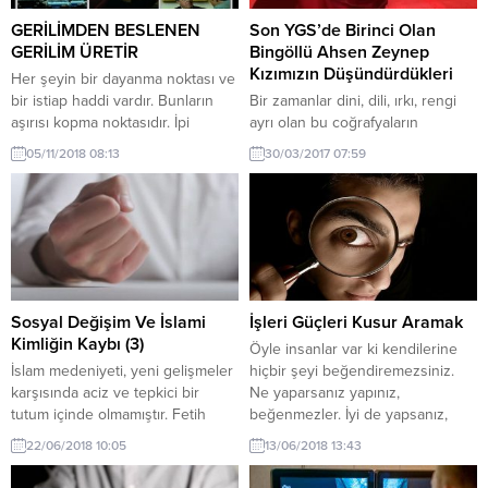
GERİLİMDEN BESLENEN
Son YGS’de Birinci Olan
GERİLİM ÜRETİR
Bingöllü Ahsen Zeynep
Kızımızın Düşündürdükleri
Her şeyin bir dayanma noktası ve
bir istiap haddi vardır. Bunların
Bir zamanlar dini, dili, ırkı, rengi
aşırısı kopma noktasıdır. İpi
ayrı olan bu coğrafyaların
gerersin koparırsın, balonu
insanları Osmanlının himayesinde
05/11/2018 08:13
30/03/2017 07:59
ziyadesiyle şişirirsin patlatırsın.
kendi dil, din, ırk, adet ve
Kedinin kuyruğuna basarsın
göreneklerine göre serbestçe
kendini tırmalatırsın. İnsanı
yaşadılar. Dört asır boyunca
sıkıştırırsın ya sindirirsin ya da
kimse kimseye bu farklılıklarından
vahşileştirişin. Bir bakın ki, daha
dolayı ayrımcılık yapmadı. Ta ki 19.
insan bebekken o masum ve
yüzyıla gelene kadar… Hani bir
tertemiz meleğin beynine ve
söz vardır bir elin beş parmağı da
kalbine nice lüzumsuz çer...
aynı değil...
Sosyal Değişim Ve İslami
İşleri Güçleri Kusur Aramak
Kimliğin Kaybı (3)
Öyle insanlar var ki kendilerine
İslam medeniyeti, yeni gelişmeler
hiçbir şeyi beğendiremezsiniz.
karşısında aciz ve tepkici bir
Ne yaparsanız yapınız,
tutum içinde olmamıştır. Fetih
beğenmezler. İyi de yapsanız,
hareketleri ve buna bağlı
kötü de yapsanız mutlaka bir hata,
22/06/2018 10:05
13/06/2018 13:43
çabalarla çeşitli kültür ve
bir kusur bulurlar, beğenmezler.
medeniyetlerle karşı karşıya
Zira onların gözleri hiç güzeli,