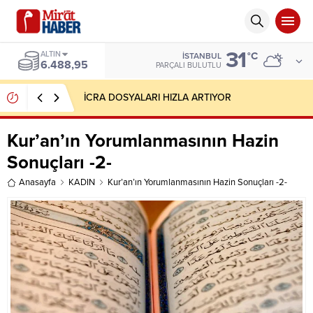
31
ALTIN
°C
İSTANBUL
6.488,95
PARÇALI BULUTLU
İCRA DOSYALARI HIZLA ARTIYOR
Kur’an’ın Yorumlanmasının Hazin
Sonuçları -2-
Anasayfa
KADIN
Kur’an’ın Yorumlanmasının Hazin Sonuçları -2-