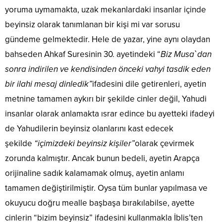
yoruma uymamakta, uzak mekanlardaki insanlar içinde
beyinsiz olarak tanımlanan bir kişi mi var sorusu
gündeme gelmektedir. Hele de yazar, yine aynı olaydan
bahseden Ahkaf Suresinin 30. ayetindeki “
Biz Musa`dan
sonra indirilen ve kendisinden önceki vahyi tasdik eden
bir ilahi mesaj dinledik”
ifadesini dile getirenleri, ayetin
metnine tamamen aykırı bir şekilde cinler değil, Yahudi
insanlar olarak anlamakta ısrar edince bu ayetteki ifadeyi
de Yahudilerin beyinsiz olanlarını kast edecek
şekilde
“içimizdeki beyinsiz kişiler”
olarak çevirmek
zorunda kalmıştır. Ancak bunun bedeli, ayetin Arapça
orijinaline sadık kalamamak olmuş, ayetin anlamı
tamamen değiştirilmiştir. Oysa tüm bunlar yapılmasa ve
okuyucu doğru mealle başbaşa bırakılabilse, ayette
cinlerin “bizim beyinsiz” ifadesini kullanmakla İblis’ten