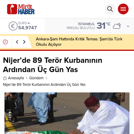
31
EURO
°C
İSTANBUL
54,9747
PARÇALI BULUTLU
Ankara-Şam Hattında Kritik Temas: Şam’da Türk
Okulu Açılıyor
Nijer’de 89 Terör Kurbanının
Ardından Üç Gün Yas
Anasayfa
Gündem
Nijer’de 89 Terör Kurbanının Ardından Üç Gün Yas