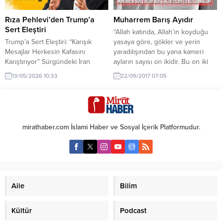
geliştirmek için yapsak daha iyi
işaretlenen noktalar
olmaz mı? F- 16 acil ihtiyaç mı?
bombalanıyordu. “Sarı” renk ise o
Rıza Pehlevi’den Trump’a
Muharrem Barış Ayıdır
İhtiyaçsa...
bölgede PKK’lıların bulunduğu...
Sert Eleştiri
“Allah katında, Allah’ın koyduğu
Trump’a Sert Eleştiri: “Karışık
yasaya göre, gökler ve yerin
Mesajlar Herkesin Kafasını
yaradılışından bu yana kameri
Karıştırıyor” Sürgündeki İran
ayların sayısı on ikidir. Bu on iki
Veliaht Prensi Rıza Pehlevi,
aydan dördü haram aylardır. Siz
13/05/2026 10:33
22/09/2017 07:05
Washington’da düzenlenen 2026
bu aylarda (Rabbinizin
Politico Güvenlik Zirvesi’nde
buyruklarına aykırı giderek) sakın
yaptığı konuşmada, ABD Başkanı
ha nefislerinize zulmetmeye
Donald Trump ve müttefiklerinin
kalkışmayınız…” Yüce Rabbimiz
İran politikasını sert bir dille
Kur’an-ı Kerim’deTevbe sûresinin
mirathaber.com İslami Haber ve Sosyal İçerik Platformudur.
eleştirdi. Pehlevi, mevcut
36. ayetinde haram ayları ve bu
yönetimin “çelişkili mesajlar”
aylardaki barışın evrenselliğini
vererek İran içindeki muhalefeti
açıklamaktadır. Bu...
ve ordudan kopuşları
engellediğini savundu.
Pehlevi’nin açıklamalarından...
Aile
Bilim
Kültür
Podcast