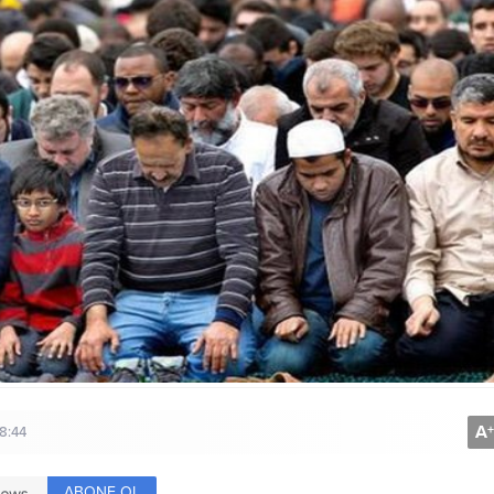
A
+
8:44
ABONE OL