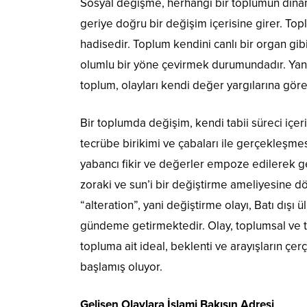
Sosyal değişme, herhangi bir toplumun dinam
geriye doğru bir değişim içerisine girer. To
hadisedir. Toplum kendini canlı bir organ gib
olumlu bir yöne çevirmek durumundadır. Yani
toplum, olayları kendi değer yargılarına gör
Bir toplumda değişim, kendi tabii süreci içe
tecrübe birikimi ve çabaları ile gerçekleşmesi
yabancı fikir ve değerler empoze edilerek ge
zoraki ve sun’i bir değiştirme ameliyesine d
“alteration”, yani değiştirme olayı, Batı dışı
gündeme getirmektedir. Olay, toplumsal ve t
topluma ait ideal, beklenti ve arayışların çer
başlamış oluyor.
Gelişen Olaylara İslami Bakışın Adresi