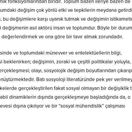
ik fonksiyonlarından biridir. Toplum bazen ileriye bazen de
plumdaki değişim çok yönlü etki ve tepkilerin meydana getirdi
i, bu değişimlere karşı uyanık tutmak ve değişimin istikameti
 değişmenin asıl aktörü insan ve toplumdur. Böyle bir duru
e değerlendirmek ve ona göre bir tavır almak zorundadır.
risinde ve toplumdaki münevver ve entelektüellerin bilgi,
 beklenirken; değişimin, zoraki ve çeşitli politikalar yoluyla,
rçekleşmesi; olayı, sosyolojik değişim boyutlarından çıkarıp
önüştürmektedir. Batı sosyoloji literatüründe pek yer verilme
 ülkelerde gerçekleştirilen fakat sosyal olmayan bir değişiklik 
abii dinamiklerin dışında gerçekleşmeye başladığında da, o
çevesi dışına çıkılıyor ve bir “sosyal mühendislik” çalışması