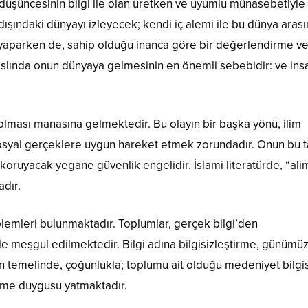
düşüncesinin bilgi ile olan üretken ve uyumlu münasebetiyle
 dışındaki dünyayı izleyecek; kendi iç alemi ile bu dünya aras
 yaparken de, sahip olduğu inanca göre bir değerlendirme v
 aslında onun dünyaya gelmesinin en önemli sebebidir: ve ins
olması manasına gelmektedir. Bu olayın bir başka yönü, ilim
sosyal gerçeklere uygun hareket etmek zorundadır. Onun bu ta
koruyacak yegane güvenlik engelidir. İslami literatürde, “ali
dır.
oblemleri bulunmaktadır. Toplumlar, gerçek bilgi’den
 ile meşgul edilmektedir. Bilgi adına bilgisizleştirme, günümü
un temelinde, çoğunlukla; toplumu ait olduğu medeniyet bilg
me duygusu yatmaktadır.