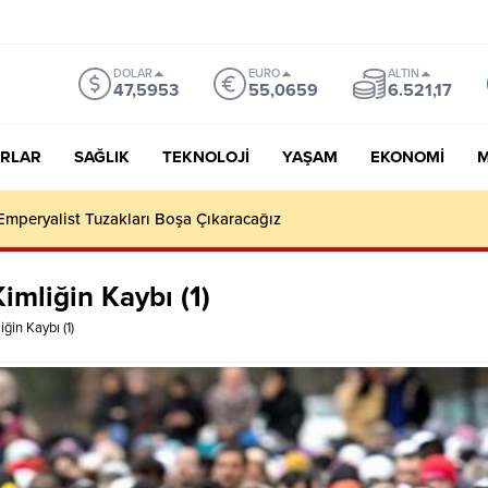
DOLAR
EURO
ALTIN
47,5953
55,0659
6.521,17
RLAR
SAĞLIK
TEKNOLOJI
YAŞAM
EKONOMI
M
 Yıl Sonra Setlere Döndü: Afrika’da Türk Mühendisi Canlandıracak
imliğin Kaybı (1)
ğin Kaybı (1)