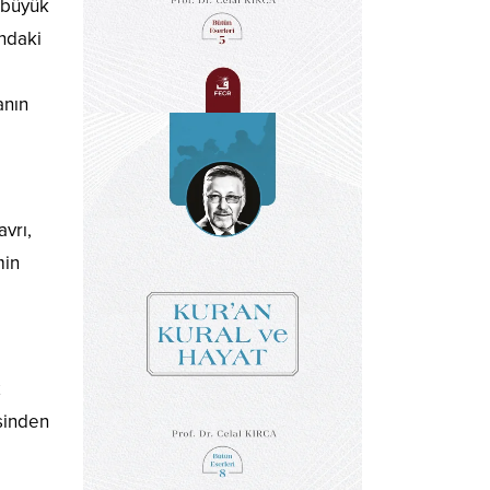
 büyük
ındaki
e
anın
vrı,
min
z
isinden