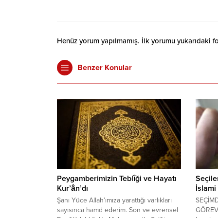
Henüz yorum yapılmamış. İlk yorumu yukarıdaki form
Benzer Konular
Peygamberimizin Teblîği ve Hayatı
Seçile
Kur’ân’dı
İslami
Şanı Yüce Allah’ımıza yarattığı varlıkları
SEÇİM
sayısınca hamd ederim. Son ve evrensel
GÖREVLE