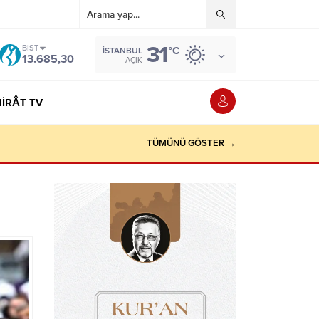
31
BIST
°C
İSTANBUL
13.685,30
AÇIK
IRÂT TV
TÜMÜNÜ GÖSTER →