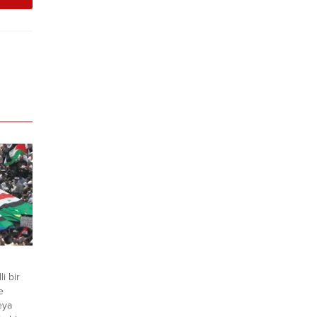
li bir
e
eya