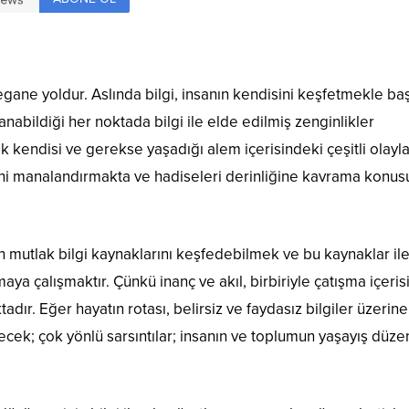
yegane yoldur. Aslında bilgi, insanın kendisini keşfetmekle ba
nabildiği her noktada bilgi ile elde edilmiş zenginlikler
k kendisi ve gerekse yaşadığı alem içerisindeki çeşitli olayl
ini manalandırmakta ve hadiseleri derinliğine kavrama konu
n mutlak bilgi kaynaklarını keşfedebilmek ve bu kaynaklar ile
aya çalışmaktır. Çünkü inanç ve akıl, birbiriyle çatışma içeri
dır. Eğer hayatın rotası, belirsiz ve faydasız bilgiler üzerine
ek; çok yönlü sarsıntılar; insanın ve toplumun yaşayış düzen