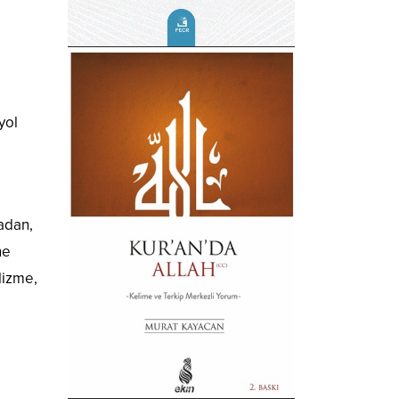
yol
adan,
ne
lizme,