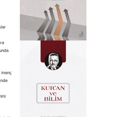
şlar
ara
sunda
 inanç
sinde
ini