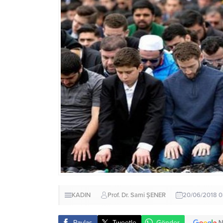
KADIN
Prof. Dr. Sami ŞENER
20/06/2018 0
Paylaş
Tweetle
Gönder