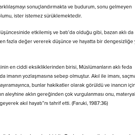
 farklılaşmayı sonuçlandırmakta ve budurum, sonu gelmeyen
plumu, ister istemez sürüklemektedir.
 düşüncesinide etkilemiş ve batı’da olduğu gibi, bazan aklı da
n fazla değer vererek düşünce ve hayatta bir dengesizliğe 
in en ciddi eksikliklerinden birisi, Müslümanların aklı feda
 da imanın yozlaşmasına sebep olmuştur. Akıl ile imanı, saçm
ayıramayınca, bunlar hakikatler olarak görüldü ve inancın içi
ancın aleyhine aklın gereğinden çok vurgulanması onu, materya
yerek akıl hayatı”nı tahrif etti. (Faruki, 1987:36)