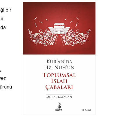
ği bir
ni
mda
,
yen
türünü